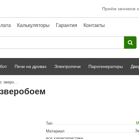
Приём звонков с
лата
Калькуляторы
Гарантия
Контакты
бот
Печи на дровах
Электропечи
Парогенераторы
Две
Матрас для бани луговое сено c зверобоем
Harvia
парной
Турецкая баня
 зверобоем
HENKI
ный фасад
Сервис
Сила Алтая
Karhu
М
Тип
A-Panel
З
Материал
все характеристики