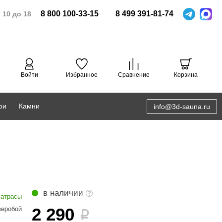
8
800
100-33-15
8
499
391-81-74
 10 до 18
Войти
Избранное
Сравнение
Корзина
ри
Камни
info@3d-sauna.ru
DoorWood
Соляная комната
Eos
3D проектирование
Anypool
PRO METALL
в наличии
атрасы
Руспанель
2 290
веробой
i