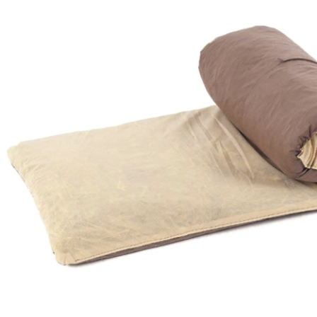
SPA-Технология
Lacoform
Иди в Баню
Composit
Двери для сауны
Spitzner
Baneum
Аксессуары
Mondex
ASTON
Ароматерапия
Black Banya
Баня Орган
Комплектующие и запчасти
MORZH
IDABIO
TechHolland
Helo
Гималайская соль
IKI
Tulikivi
Аудио/Акустика
Blumenberg
WDT
Освещение
HygroMatik
Schiedel
Kusaterm
Craft
Дерево для бани
Klover
Maestro Wo
Плитка из камня
KERKES
ProConHealt