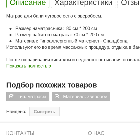
Описание
Характеристики
Отзы
Матрас для бани луговое сено c зверобоем.
Размер наматрасника: 80 см * 200 см
Размер набитого матраса: 70 см * 200 см
Материал: Гипоаллергенный материал - Спандбонд
Используют его во время массажных процедур, отдыха в бан
После ошпаривания кипятком и недолгого остывания позвол
Показать полностью
Зверобой расслабит гладкую мускулатуру желчных протоков,
Подбор похожих товаров
Использование матраса увеличивает положительный эффект
Тип: матрасы
Материал: зверобой
Прежде, чем расстелить матрас на полке в хорошо разгоряче
Важно:
Найдено:
Смотреть
Чтобы не обжечься, располагайтесь на матрасе только по
После принятия водных процедур просушите матрас, что
КОНТАКТЫ
О НАС
После каждого использования матрас достаточно просуши