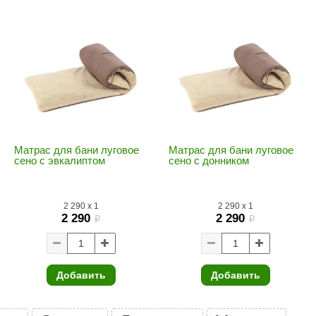
Premier
Турция
Варвара
Olia
EDMUNDAS
Матрас для бани луговое
Матрас для бани луговое
сено c эвкалиптом
сено c донником
2 290
x
1
2 290
x
1
2 290
2 290
i
i
Добавить
Добавить