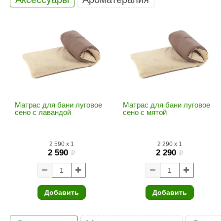
SPA & WELLNESS
Этна
SNOOKER
Для дома и дачи
Tikkurila
Elcon
TABA
MAGNUM
Акции и скидки
Termomuros
Covali
Finn icon
Размахайка
Матрас для бани луговое
Матрас для бани луговое
сено c лавандой
сено c мятой
2 590
x
1
2 290
x
1
2 590
2 290
i
i
Добавить
Добавить