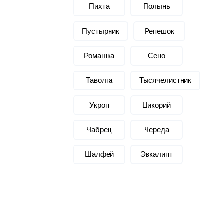
Пихта
Политех
Полынь
Теплодар
Пустырник
Репешок
НКЗ
Ромашка
Сено
Ермак-Термо
Добросталь
Таволга
Тысячелистник
епла
Торнадо
Укроп
Цикорий
Аэровита
Костёр
Чабрец
Череда
Сабантуй
Шалфей
Эвкалипт
Феникс
ЭкспертСаун
DR. KERN
KOLO