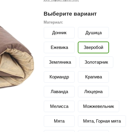
Сталь-Мастер
Банные штучки
Выберите вариант
CeruttiSpa
Материал:
Донник
Suokka
Душица
ика
Русский дух
Ежевика
Зверобой
Карельские легенды
Земляника
Золотарник
Cariitti
Rento
Кориандр
Крапива
LUX ELEMENTS
Лаванда
Люцерна
LANG’s
Rohol
Мелисса
Можжевельник
ods
KOY
Мята
Мята, Горная мята
h
Baldus