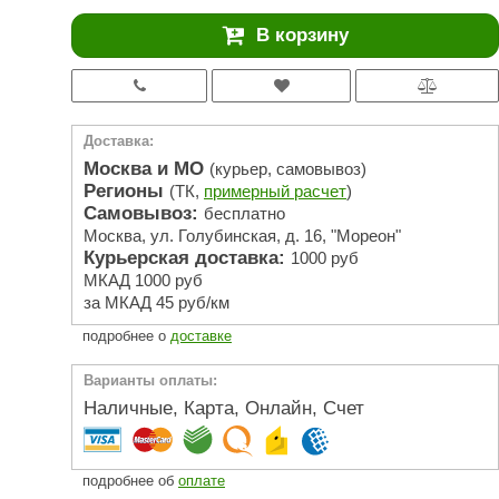
АРТА
В корзину
212F
Sangens
Fischer
Доставка:
RAINZ
Москва и МО
(курьер, самовывоз)
Регионы
(ТК,
примерный расчет
)
PolarSpa
Самовывоз:
бесплатно
Москва, ул. Голубинская, д. 16, "Мореон"
Bentwood
Курьерская доставка:
1000 руб
Tylo
МКАД 1000 руб
за МКАД 45 руб/км
Wedi
подробнее о
доставке
Fasel
Варианты оплаты:
Sentiotec
Наличные, Карта, Онлайн, Счет
Ec Light
Kvimol
подробнее об
оплате