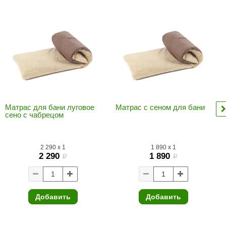
Morelli
Делсот
SAUNABOARD
Keya Sauna
Nikkarien
Матрас для бани луговое
Матрас с сеном для бани
сено c чабрецом
2 290
x
1
1 890
x
1
2 290
1 890
i
i
Добавить
Добавить