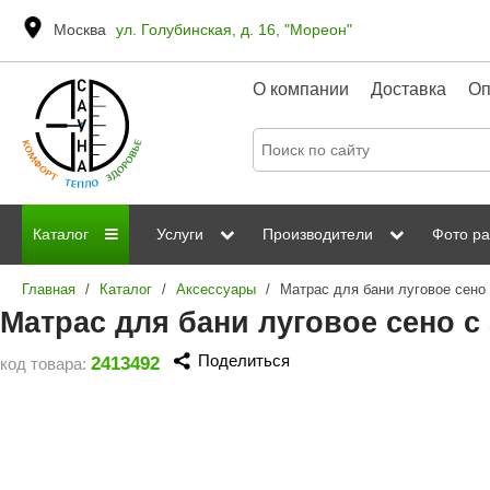
Москва
ул. Голубинская, д. 16, "Мореон"
О компании
Доставка
Оп
Каталог
Услуги
Производители
Фото ра
Главная
/
Каталог
/
Аксессуары
/
Дровяные печи
Паромакс
Steamtec
Сауны
Отделка 
Матрас для бани луговое сено c
Электрические печи
Grandis
Born
ИК сауны
Стеклян
Поделиться
2413492
код товара:
Kastor
Sawo
Парогенераторы
Невотон
Kaledo
Пульты управления
Steam and Water
Эверест
Камни для печей