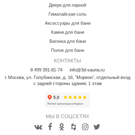
Двери для парной
орнадо
Гималайская соль
гненный камень
Аксессуары для бани
еплый камень
Камни для бани
оссия
Вагонка для бани
эровита
Полок для бани
КОНТАКТЫ
МТ
8
499
391-81-74
info@3d-sauna.ru
АР-ecology
г. Москва
,
ул. Голубинская, д. 16, "Мореон", отдельный вход
с задней стороны здания, 1 этаж
СОМ
остёр
НЕРГОРЕСУРС
МЫ В СОЦСЕТЯХ
coLife
oodson