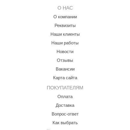
aldus
О НАС
О компании
vimol
Реквизиты
uramax
Наши клиенты
LP
Наши работы
олитех
Новости
Отзывы
amylle
Вакансии
arina
Карта сайта
MF
ПОКУПАТЕЛЯМ
еплодар
Оплата
езувий
Доставка
Вопрос-ответ
нжкомцентр
Как выбрать
D SAUNA