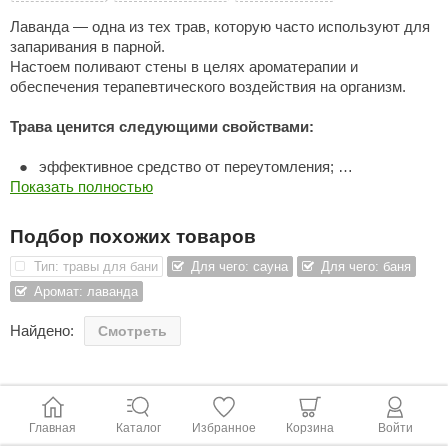
Лаванда — одна из тех трав, которую часто используют для
ANG’s
запаривания в парной.
Настоем поливают стены в целях ароматерапии и
asel
обеспечения терапевтического воздействия на организм.
usaterm
Трава ценится следующими свойствами:
raft
эффективное средство от переутомления;
ohol
Показать полностью
устраняет тревожное состояние, обладает
успокаивающим эффектом;
entiotec
снимает агрессию;
Подбор похожих товаров
помогает против головной боли.
lover
Лаванда ценится легким, нежным ароматом. Благотворно
Тип: травы для бани
Для чего: сауна
Для чего: баня
воздействует на нервную систему, практически не имеет
aestro Woods
Аромат: лаванда
побочных эффектов.
KOY
Найдено:
Смотреть
c Light
KERKES
Главная
Каталог
Избранное
Корзина
Войти
roConHealth