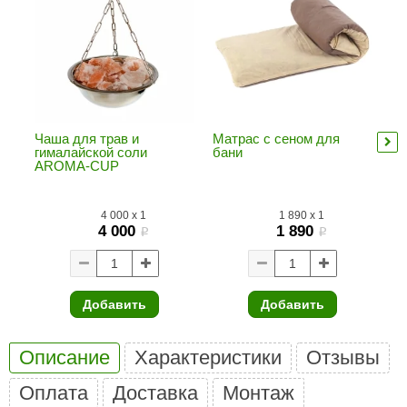
ariitti
entwood
KI
ulikivi
Чаша для трав и
Матрас с сеном для
По
гималайской соли
бани
па
ento
AROMA-CUP
ylo
4 000
x
1
1 890
x
1
4 000
1 890
lumenberg
i
i
WDT
UX ELEMENTS
Добавить
Добавить
edi
Описание
Характеристики
Отзывы
ygroMatik
Оплата
Доставка
Монтаж
chiedel