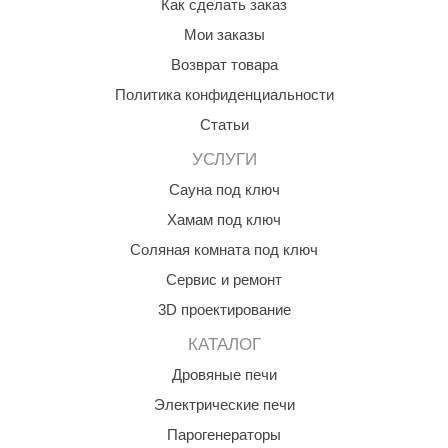
Как сделать заказ
КЗ
Мои заказы
ерезка
Возврат товара
Политика конфиденциальности
улкан
Статьи
ефест
УСЛУГИ
рмак-Термо
Сауна под ключ
ройка
Хамам под ключ
ренеран
Соляная комната под ключ
Сервис и ремонт
rill’D
3D проектирование
обросталь
КАТАЛОГ
зиСтим
Дровяные печи
арь-печи
Электрические печи
волюция тепла
Парогенераторы