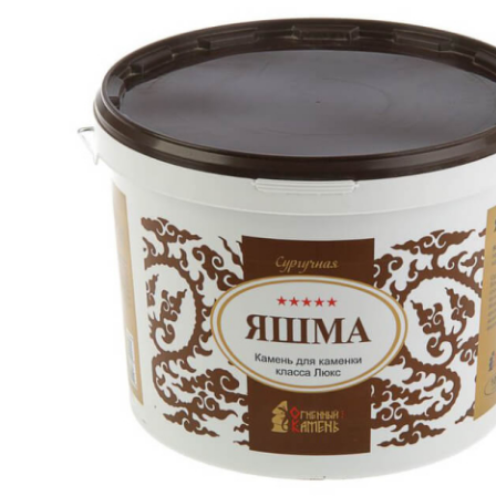
SPA-Технология
Lacoform
Иди в Баню
Composit
Двери для сауны
Spitzner
Baneum
Аксессуары
Mondex
ASTON
Ароматерапия
Black Banya
Баня Орган
Комплектующие и запчасти
MORZH
IDABIO
TechHolland
Helo
Гималайская соль
IKI
Tulikivi
Аудио/Акустика
Blumenberg
WDT
Освещение
HygroMatik
Schiedel
Kusaterm
Craft
Дерево для бани
Klover
Maestro Wo
Плитка из камня
KERKES
ProConHealt