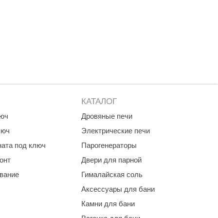
КАТАЛОГ
люч
Дровяные печи
люч
Электрические печи
ната под ключ
Парогенераторы
онт
Двери для парной
ование
Гималайская соль
Аксессуары для бани
Камни для бани