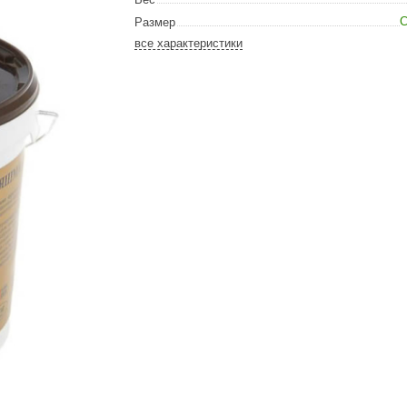
Сталь-Мастер
С
Размер
Банные штучки
все характеристики
CeruttiSpa
Suokka
ика
Русский дух
Карельские легенды
Cariitti
Rento
LUX ELEMENTS
LANG’s
Rohol
ods
KOY
h
Baldus