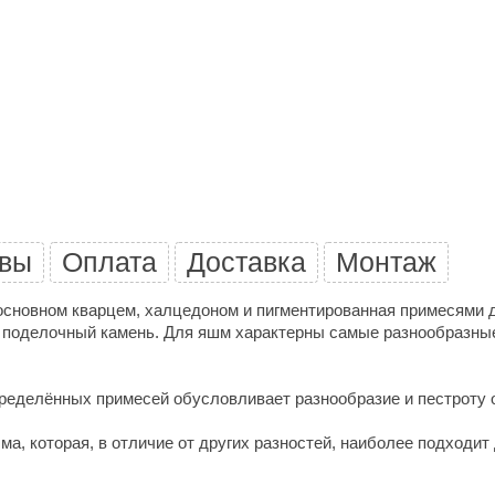
Premier
Турция
Варвара
Olia
EDMUNDAS
вы
Оплата
Доставка
Монтаж
сновном кварцем, халцедоном и пигментированная примесями дру
й поделочный камень.
Для яшм характерны самые разнообразные 
еделённых примесей обусловливает разнообразие и пестроту 
а, которая, в отличие от других разностей, наиболее подходит 