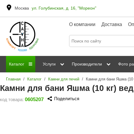
Москва
ул. Голубинская, д. 16, "Мореон"
О компании
Доставка
Оп
Каталог
Услуги
Производители
Фото ра
Главная
/
Каталог
/
Камни для печей
/
Камни для бани Яшма (10 
Дровяные печи
Паромакс
Steamtec
Сауны
Отделка 
Камни для бани Яшма (10 кг) ве
Электрические печи
Grandis
Born
ИК сауны
Стеклян
Поделиться
0605207
код товара:
Kastor
Sawo
Парогенераторы
Невотон
Kaledo
Пульты управления
Steam and Water
Эверест
Камни для печей