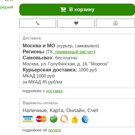
АРТА
редний
В корзину
212F
Sangens
Fischer
Доставка:
RAINZ
Москва и МО
(курьер, самовывоз)
Регионы
(ТК,
примерный расчет
)
PolarSpa
Самовывоз:
бесплатно
Москва, ул. Голубинская, д. 16, "Мореон"
Bentwood
Курьерская доставка:
1000 руб
Tylo
МКАД 1000 руб
за МКАД 45 руб/км
Wedi
подробнее о
доставке
Fasel
Варианты оплаты:
Sentiotec
Наличные, Карта, Онлайн, Счет
Ec Light
Kvimol
подробнее об
оплате