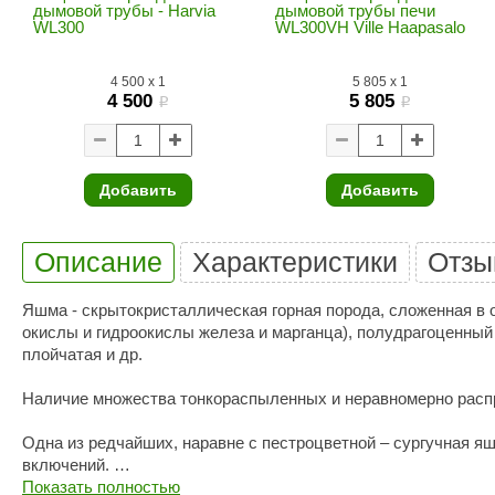
SPA & WELLNESS
дымовой трубы - Harvia
дымовой трубы печи
Этна
SNOOKER
WL300
WL300VH Ville Haapasalo
Для дома и дачи
Tikkurila
Elcon
4 500
x
1
5 805
x
1
TABA
MAGNUM
4 500
5 805
Акции и скидки
i
i
Termomuros
Covali
Finn icon
Размахайка
Добавить
Добавить
Описание
Характеристики
Отзы
Яшма - скрытокристаллическая горная порода, сложенная в о
окислы и гидроокислы железа и марганца), полудрагоценны
плойчатая и др.
Наличие множества тонкораспыленных и неравномерно распр
Одна из редчайших, наравне с пестроцветной – сургучная яшм
включений.
Показать полностью