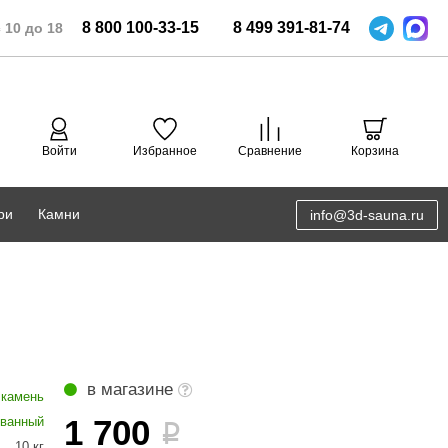
8
800
100-33-15
8
499
391-81-74
 10 до 18
Войти
Избранное
Сравнение
Корзина
ри
Камни
info@3d-sauna.ru
DoorWood
Соляная комната
Eos
3D проектирование
Anypool
PRO METALL
в магазине
 камень
Руспанель
1 700
ванный
i
10 кг