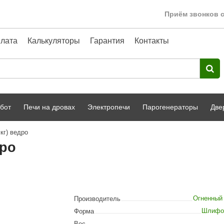
Приём звонков с
лата
Калькуляторы
Гарантия
Контакты
бот
Печи на дровах
Электропечи
Парогенераторы
Две
кг) ведро
Harvia
парной
Турецкая баня
дро
HENKI
ный фасад
Сервис
Сила Алтая
Karhu
Огненный
Производитель
A-Panel
Шлифо
Форма
Вес