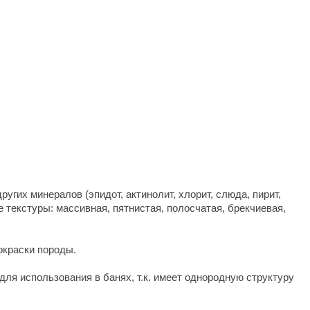
Morelli
Делсот
SAUNABOARD
Keya Sauna
Nikkarien
гих минералов (эпидот, актинолит, хлорит, слюда, пирит,
текстуры: массивная, пятнистая, полосчатая, брекчиевая,
окраски породы.
для использования в банях, т.к. имеет однородную структуру