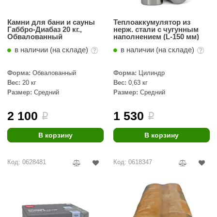
Камни для бани и сауны
Теплоаккумулятор из
Габбро-Диабаз 20 кг.,
нерж. стали с чугунным
Обвалованный
наполнением (L-150 мм)
в наличии (на складе)
в наличии (на складе)
Форма:
Обвалованный
Форма:
Цилиндр
Вес:
20 кг
Вес:
0,63 кг
Размер:
Средний
Размер:
Средний
2 100
1 530
i
i
В корзину
В корзину
Код: 0628481
Код: 0618347