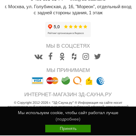
г. Москва
,
ул. Голубинская, д. 16, "Мореон", отдельный вход
с задней стороны здания, 1 этаж
МЫ В СОЦСЕТЯХ
МЫ ПРИНИМАЕМ
ИНТЕРНЕТ-МАГАЗИН 3Д-САУНА.РУ
© Copyright 2012-2026 г. "3Д-Сауна.ру" ® Информация на сайте носит
ознакомительный характер и не является публичной офертой, определяемой
положениями статьи 437 Гражданского кодекса РФ
Мы используем cookie, чтобы сайт работал лучше
Возврат товара
(подробнее)
Пользовательское соглашение
Принять
Политика конфиденциальности