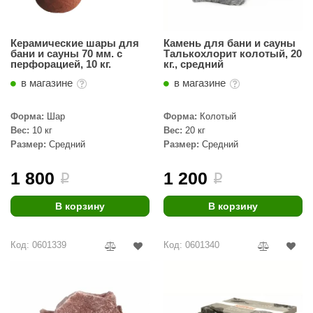
aldus
Керамические шары для
Камень для бани и сауны
vimol
бани и сауны 70 мм. с
Талькохлорит колотый, 20
перфорацией, 10 кг.
кг., средний
uramax
в магазине
в магазине
LP
Форма:
Шар
Форма:
Колотый
олитех
Вес:
10 кг
Вес:
20 кг
Размер:
Средний
Размер:
Средний
amylle
arina
1 800
1 200
i
i
MF
В корзину
В корзину
еплодар
Код: 0601339
Код: 0601340
езувий
нжкомцентр
D SAUNA