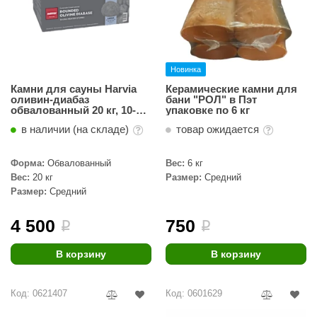
Новинка
Камни для сауны Harvia
Керамические камни для
оливин-диабаз
бани "РОЛ" в Пэт
обвалованный 20 кг, 10-15
упаковке по 6 кг
см
в наличии (на складе)
товар ожидается
Форма:
Обвалованный
Вес:
6 кг
Вес:
20 кг
Размер:
Средний
Размер:
Средний
4 500
750
i
i
В корзину
В корзину
Код: 0621407
Код: 0601629