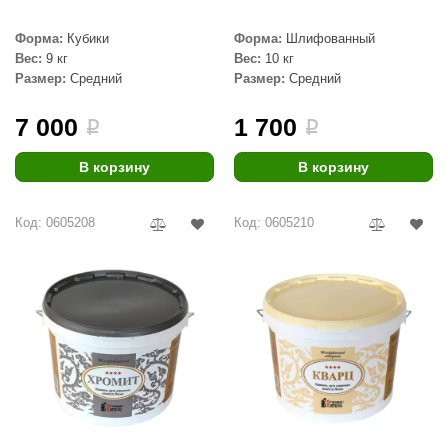
урция
Форма:
Кубики
Форма:
Шлифованный
елсот
Вес:
9 кг
Вес:
10 кг
Размер:
Средний
Размер:
Средний
ABA
MAGNUM
7 000
1 700
i
i
арвара
В корзину
В корзину
SAUNABOARD
Код: 0605208
Код: 0605210
ermomuros
ovali
lia
eya Sauna
inn icon
азмахайка