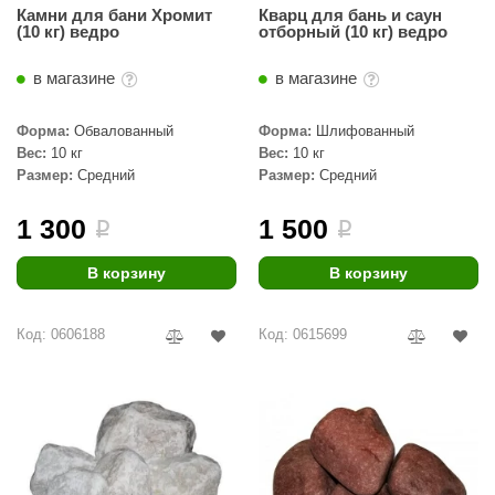
EDMUNDAS
Камни для бани Хромит
Кварц для бань и саун
(10 кг) ведро
отборный (10 кг) ведро
ikkarien
в магазине
в магазине
Форма:
Обвалованный
Форма:
Шлифованный
Вес:
10 кг
Вес:
10 кг
Размер:
Средний
Размер:
Средний
1 300
1 500
i
i
В корзину
В корзину
Код: 0606188
Код: 0615699