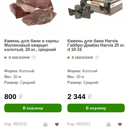
КЗ
ерезка
улкан
ефест
Камень для бани и сауны
Камень для бани Harvia
Малиновый кварцит
Габбро-Диабаз Harvia 20 кг.
рмак-Термо
колотый, 20 кг., средний
d 10-15
в магазине
в магазине
ройка
ренеран
Форма:
Колотый
Форма:
Колотый
Вес:
20 кг
Вес:
20 кг
rill’D
Размер:
Средний
Размер:
Средний
обросталь
800
2 344
i
i
зиСтим
В корзину
В корзину
арь-печи
волюция тепла
Код: 0601511
Код: 0601512