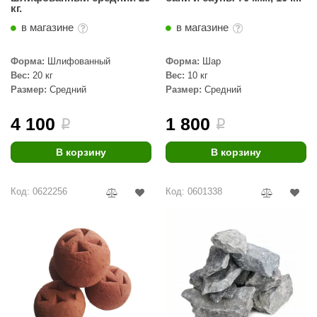
кг.
ANG’s
в магазине
в магазине
asel
Форма:
Шлифованный
Форма:
Шар
usaterm
Вес:
20 кг
Вес:
10 кг
Размер:
Средний
Размер:
Средний
raft
4 100
1 800
i
i
ohol
entiotec
В корзину
В корзину
lover
Код: 0622256
Код: 0601338
aestro Woods
KOY
c Light
KERKES
roConHealth