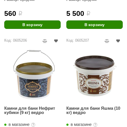
R. KERN
560
5 500
i
i
turm
PEKO
В корзину
В корзину
-Snow
Код: 0605206
Код: 0605207
OLO
romawolke
тна
SNOOKER
remier
orelli
ikkurila
Камни для бани Нефрит
Камни для бани Яшма (10
кубики (9 кг) ведро
кг) ведро
lcon
в магазине
в магазине