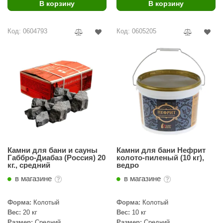
В корзину
В корзину
абантуй
кма
Код: 0604793
Код: 0605205
eplofom
LT
еникс
eringer
obiba
alc
Камни для бани и сауны
Камни для бани Нефрит
кспертСаун
Габбро-Диабаз (Россия) 20
колото-пиленый (10 кг),
кг., средний
ведро
еста
в магазине
в магазине
ukka Design
Форма:
Колотый
Форма:
Колотый
icht 2000
Вес:
20 кг
Вес:
10 кг
Размер:
Средний
Размер:
Средний