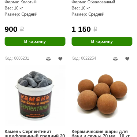
Форма:
Колотый
Форма:
Обвалованный
Вес:
10 кг
Вес:
10 кг
ariitti
Размер:
Средний
Размер:
Средний
entwood
900
1 150
i
i
KI
В корзину
В корзину
ulikivi
ento
Код: 0605231
Код: 0622254
ylo
lumenberg
WDT
UX ELEMENTS
edi
ygroMatik
Камень Серпентинит
Керамические шары для
chiedel
шлифованный средний 20
бани и сауны 70 мм., 10 кг.