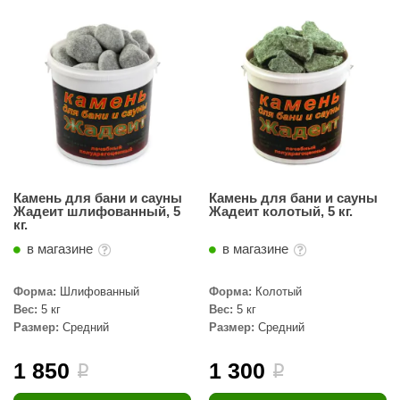
орнадо
гненный камень
еплый камень
оссия
эровита
МТ
Камень для бани и сауны
Камень для бани и сауны
Жадеит шлифованный, 5
Жадеит колотый, 5 кг.
АР-ecology
кг.
СОМ
в магазине
в магазине
остёр
Форма:
Шлифованный
Форма:
Колотый
Вес:
5 кг
Вес:
5 кг
НЕРГОРЕСУРС
Размер:
Средний
Размер:
Средний
coLife
1 850
1 300
i
i
oodson