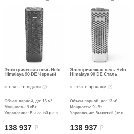
R. KERN
turm
PEKO
-Snow
OLO
romawolke
тна
Электрическая печь Helo
Электрическая печь Helo
Himalaya 90 DE Черный
Himalaya 90 DE Сталь
SNOOKER
снят с продажи
снят с продажи
remier
Объем парной, до:
13 м³
Объем парной, до:
13 м³
orelli
Мощность:
9 кВт
Мощность:
9 кВт
Управление:
Выносной (не в
Управление:
Выносной (не в
ikkurila
комплекте)
комплекте)
lcon
138 937
138 937
i
i