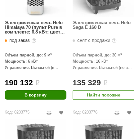
орнадо
гненный камень
Электрическая печь Helo
Электрическая печь Helo
Himalaya 70 (пульт Pure в
Saga E 160 D
еплый камень
комплекте; 6,8 кВт; цвет
cталь; 100 кг камней)
оссия
под заказ
снят с продажи
эровита
Объем парной, до:
9 м³
Объем парной, до:
30 м³
Мощность:
6 кВт
Мощность:
16 кВт
МТ
Управление:
Выносной (в
Управление:
Выносной (не в
комплекте)
комплекте)
АР-ecology
190 132
135 329
i
i
СОМ
В корзину
Найти похожие
остёр
НЕРГОРЕСУРС
Код: 0203775
Код: 0203776
coLife
oodson