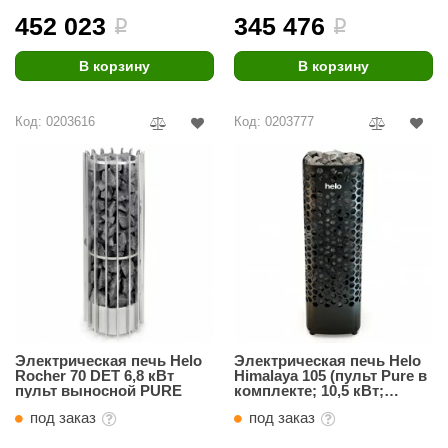
452 023
345 476
i
i
ANG’s
В корзину
В корзину
asel
usaterm
Код: 0203616
Код: 0203777
raft
ohol
entiotec
lover
aestro Woods
KOY
Электрическая печь Helo
Электрическая печь Helo
c Light
Rocher 70 DET 6,8 кВт
Himalaya 105 (пульт Pure в
пульт выносной PURE
комплекте; 10,5 кВт;
KERKES
черный цвет; 100 кг
под заказ
под заказ
камней)
roConHealth