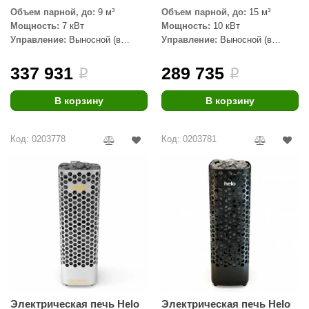
Объем парной, до:
9 м³
Объем парной, до:
15 м³
aldus
Мощность:
7 кВт
Мощность:
10 кВт
Управление:
Выносной (в
Управление:
Выносной (в
vimol
комплекте)
комплекте)
uramax
337 931
289 735
i
i
LP
В корзину
В корзину
олитех
Код: 0203778
Код: 0203781
amylle
arina
MF
еплодар
езувий
нжкомцентр
D SAUNA
Электрическая печь Helo
Электрическая печь Helo