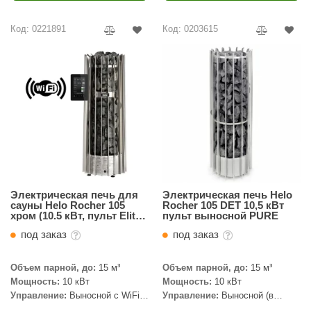
ariitti
Код: 0221891
Код: 0203615
entwood
KI
ulikivi
ento
ylo
lumenberg
Электрическая печь для
Электрическая печь Helo
WDT
сауны Helo Rocher 105
Rocher 105 DET 10,5 кВт
хром (10.5 кВт, пульт Elite
пульт выносной PURE
в комплекте)
UX ELEMENTS
под заказ
под заказ
edi
Объем парной, до:
15 м³
Объем парной, до:
15 м³
ygroMatik
Мощность:
10 кВт
Мощность:
10 кВт
Управление:
Выносной с WiFi
Управление:
Выносной (в
chiedel
(в комплекте)
комплекте)