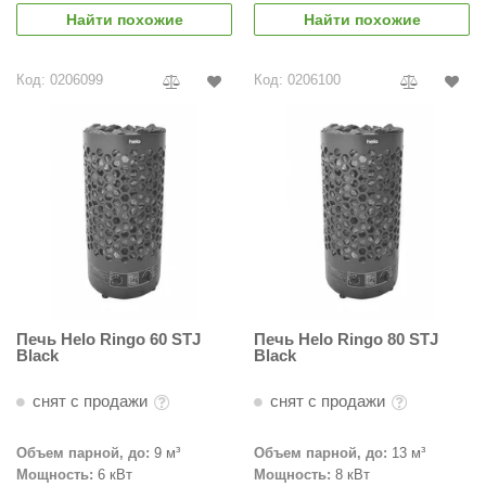
урция
Найти похожие
Найти похожие
елсот
Код: 0206099
Код: 0206100
ABA
MAGNUM
арвара
SAUNABOARD
ermomuros
ovali
lia
Печь Helo Ringo 60 STJ
Печь Helo Ringo 80 STJ
Black
Black
eya Sauna
снят с продажи
снят с продажи
inn icon
азмахайка
Объем парной, до:
9 м³
Объем парной, до:
13 м³
Мощность:
6 кВт
Мощность:
8 кВт