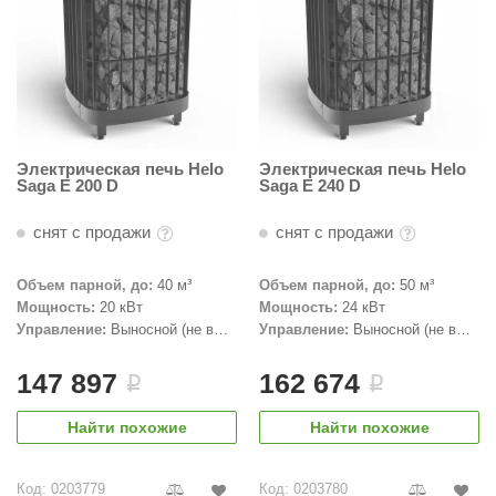
абантуй
кма
eplofom
LT
Электрическая печь Helo
Электрическая печь Helo
еникс
Saga E 200 D
Saga E 240 D
eringer
снят с продажи
снят с продажи
obiba
Объем парной, до:
40 м³
Объем парной, до:
50 м³
alc
Мощность:
20 кВт
Мощность:
24 кВт
Управление:
Выносной (не в
Управление:
Выносной (не в
кспертСаун
комплекте)
комплекте)
147 897
162 674
i
i
еста
ukka Design
Найти похожие
Найти похожие
icht 2000
Код: 0203779
Код: 0203780