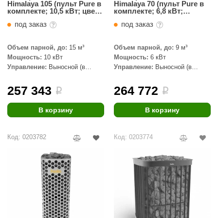
Himalaya 105 (пульт Pure в
Himalaya 70 (пульт Pure в
КЗ
комплекте; 10,5 кВт; цвет
комплекте; 6,8 кВт;
сталь; 100 кг камней)
черный цвет; 100 кг
под заказ
под заказ
камней)
ерезка
улкан
Объем парной, до:
15 м³
Объем парной, до:
9 м³
Мощность:
10 кВт
Мощность:
6 кВт
ефест
Управление:
Выносной (в
Управление:
Выносной (в
комплекте)
комплекте)
рмак-Термо
257 343
264 772
i
i
ройка
В корзину
В корзину
ренеран
rill’D
Код: 0203782
Код: 0203774
обросталь
зиСтим
арь-печи
волюция тепла