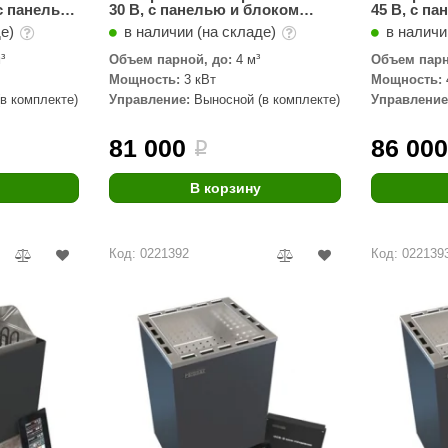
 с панелью
30 B, с панелью и блоком
45 B, с п
я.
управления
управлен
де)
в наличии (на складе)
в наличи
³
Объем парной, до:
4 м³
Объем парн
Мощность:
3 кВт
Мощность:
в комплекте)
Управление:
Выносной (в комплекте)
Управление
81 000
86 00
i
В корзину
Код: 0221392
Код: 022139