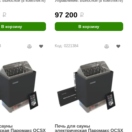
:
Выносной (в комплекте)
Управление:
Выносной (в комплекте)
Morelli
0
97 200
i
i
Делсот
SAUNABOARD
В корзину
В корзину
Keya Sauna
3
Код: 0221384
Nikkarien
 сауны
Печь для сауны
еская Паромакс OCSX
электрическая Паромакс OCSX