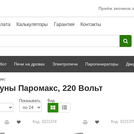
Приём звонков с
лата
Калькуляторы
Гарантия
Контакты
бот
Печи на дровах
Электропечи
Парогенераторы
Две
акс
Harvia
парной
Турецкая баня
ауны Паромакс, 220 Вольт
HENKI
ный фасад
Сервис
Показывать:
Вид:
Сила Алтая
Karhu
Код: 0221374
Код: 022137
A-Panel