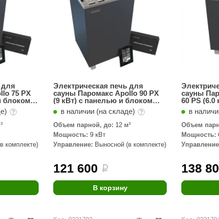
 для
Электрическая печь для
Электриче
lo 75 PX
сауны Паромакс Apollo 90 PX
сауны Пар
 и блоком
(9 кВт) с панелью и блоком
60 PS (6.0
управления
блоком у
де)
в наличии (на складе)
в наличи
³
Объем парной, до:
12 м³
Объем парн
Мощность:
9 кВт
Мощность:
в комплекте)
Управление:
Выносной (в комплекте)
Управление
121 600
138 8
i
В корзину