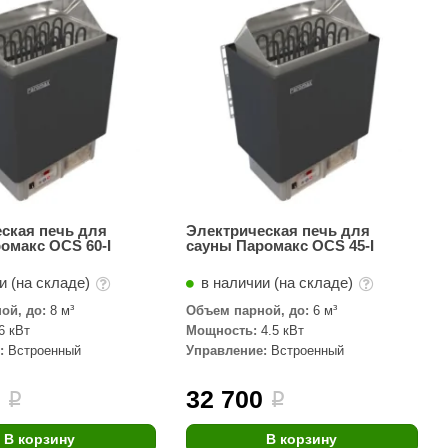
АРТА
212F
Sangens
Fischer
RAINZ
PolarSpa
Bentwood
ская печь для
Электрическая печь для
омакс OCS 60-I
сауны Паромакс OCS 45-I
Tylo
и (на складе)
в наличии (на складе)
Wedi
ой, до:
8 м³
Объем парной, до:
6 м³
Fasel
6 кВт
Мощность:
4.5 кВт
:
Встроенный
Управление:
Встроенный
Sentiotec
Ec Light
0
32 700
i
i
Kvimol
В корзину
В корзину