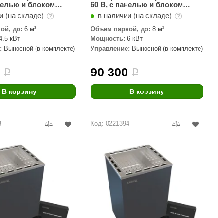
анелью и блоком
60 B, с панелью и блоком
ия
управления
и (на складе)
в наличии (на складе)
ой, до:
6 м³
Объем парной, до:
8 м³
4.5 кВт
Мощность:
6 кВт
:
Выносной (в комплекте)
Управление:
Выносной (в комплекте)
0
90 300
i
i
В корзину
В корзину
3
Код: 0221394