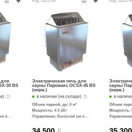
Код: 0221793
Код: 022179
 для
Электрическая печь для
Электриче
SX-30 BS
сауны Паромакс OCSX-45 BS
сауны Па
(нерж.)
(нерж.)
де)
в наличии (на складе)
в наличи
Объем парной, до:
6 м³
Объем парн
Мощность:
4.5 кВт
Мощность:
не в
Управление:
Выносной (не в
Управление
комплекте)
комплекте)
34 500
35 30
i