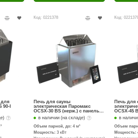
Политех
Теплодар
Код: 0221378
Код: 022137
НКЗ
Ермак-Термо
Добросталь
епла
Торнадо
Аэровита
Костёр
Сабантуй
Феникс
 для
Печь для сауны
Печь для
 90-I
электрическая Паромакс
электриче
OCSX-30 BS (нерж.) с панелью
OCSX-45 B
ЭкспертСаун
и блоком управления
и блоком 
де)
в наличии (на складе)
в наличи
DR. KERN
³
Объем парной, до:
4 м³
Объем парн
Мощность:
3 кВт
Мощность:
KOLO