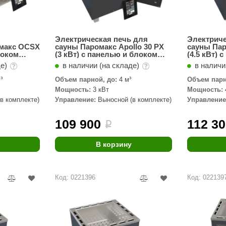
Электрическая печь для
Электриче
омакс OCSX
сауны Паромакс Apollo 30 PX
сауны Пар
локом
(3 кВт) с панелью и блоком
(4.5 кВт)
управления
управлен
де)
в наличии (на складе)
в наличи
³
Объем парной, до:
4 м³
Объем парн
Мощность:
3 кВт
Мощность:
в комплекте)
Управление:
Выносной (в комплекте)
Управление
109 900
112 3
i
В корзину
Код: 0221396
Код: 022139