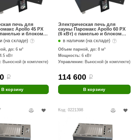
ская печь для
Электрическая печь для
омакс Apollo 45 PX
сауны Паромакс Apollo 60 PX
 с панелью и блоком
(6 кВт) с панелью и блоком
ия
управления
и (на складе)
в наличии (на складе)
ой, до:
6 м³
Объем парной, до:
8 м³
4.5 кВт
Мощность:
6 кВт
:
Выносной (в комплекте)
Управление:
Выносной (в комплекте)
00
114 600
i
i
В корзину
В корзину
7
Код: 0221398