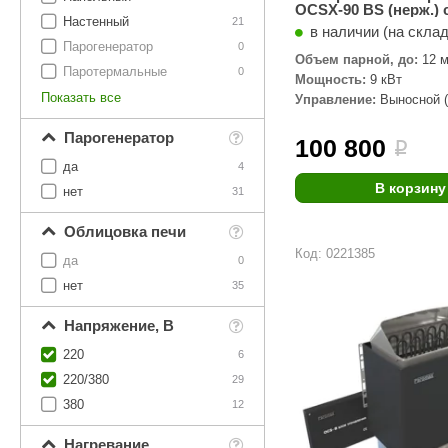
OCSX-90 BS (нерж.)
Настенный
21
и блоком управлени
в наличии (на скла
Парогенератор
0
Объем парной, до:
12 м
Паротермальные
0
Мощность:
9 кВт
Показать все
Управление:
Выносной (
Парогенератор
100 800
i
да
4
В корзину
нет
31
Облицовка печи
Код: 0221385
да
0
нет
35
Напряжение, В
220
6
220/380
29
380
12
Нагревание