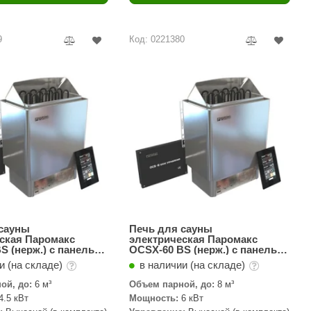
Camylle
Везувий
9
Код: 0221380
Березка
Тройка
ИзиСтим
Огненный камень
УМТ
ЭНЕРГОРЕСУРС
Акма
Feringer
 сауны
Печь для сауны
ская Паромакс
электрическая Паромакс
S (нерж.) с панелью
OCSX-60 BS (нерж.) с панелью
Веста
управления
и блоком управления
и (на складе)
в наличии (на складе)
Sturm
ой, до:
6 м³
Объем парной, до:
8 м³
4.5 кВт
Мощность:
6 кВт
Aromawolke