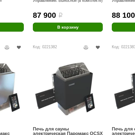
й
Управление:
Выносной (в комплекте)
Управление
Premier
87 900
88 10
i
Турция
Варвара
В корзину
Olia
Код: 0221382
Код: 022138
EDMUNDAS
Печь для сауны
Печь для
макс
электрическая Паромакс OCSX
электрич