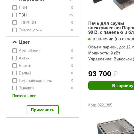
ЛЭН
0
ТЭН
35
ТЭН/ЛЭН
0
Печь для сауны
электрическая Пар
Энергоблоки
0
90 B, с панелью и б
управления
в наличии (на скла
Цвет
Объем парной, до:
12 м
Амфиболит
0
Мощность:
9 кВт
Антик
0
Управление:
Выносной (
Бархат
0
93 700
Белый
i
0
Гималайская соль
0
В корзину
Змеевик
0
Показать все
Код: 0221395