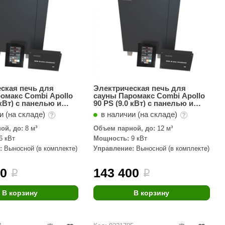
ская печь для
Электрическая печь для
омакс Combi Apollo
сауны Паромакс Combi Apollo
 кВт) с панелью и
90 PS (9.0 кВт) с панелью и
правления
блоком управления
и (на складе)
в наличии (на складе)
ой, до:
8 м³
Объем парной, до:
12 м³
6 кВт
Мощность:
9 кВт
:
Выносной (в комплекте)
Управление:
Выносной (в комплекте)
00
143 400
i
i
В корзину
В корзину