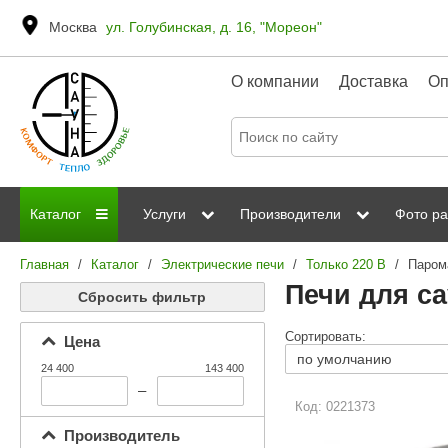
Москва
ул. Голубинская, д. 16, "Мореон"
О компании
Доставка
Оп
Каталог
Услуги
Производители
Фото ра
Главная
/
Каталог
/
Электрические печи
/
Только 220 В
/
Паром
Дровяные печи
Паромакс
Steamtec
Сауны
Отделка 
Печи для с
Сбросить фильтр
Электрические печи
Grandis
Born
ИК сауны
Стеклян
Сортировать:
Цена
Kastor
Sawo
Парогенераторы
24 400
143 400
Невотон
Kaledo
–
Пульты управления
Код: 0221373
Steam and Water
Эверест
Производитель
Камни для печей