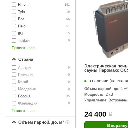
SPA-Технология
Lacoform
Harvia
191
Иди в Баню
Composit
Tylo
Двери для сауны
19
Eos
55
Spitzner
Baneum
Аксессуары
Helo
51
Mondex
ASTON
IKI
5
Ароматерапия
Tulikivi
0
Black Banya
Баня Орган
Показать все
Комплектующие и запчасти
MORZH
IDABIO
Страна
TechHolland
Helo
Гималайская соль
Электрическая печь
Австрия
0
сауны Паромакс OCS
IKI
Tulikivi
Германия
0
Аудио/Акустика
в наличии (на скла
Blumenberg
WDT
Китай
0
Объем парной, до:
4 м³
Молдавия
Освещение
0
HygroMatik
Schiedel
Мощность:
2 кВт
Россия
35
Управление:
Встроенны
Kusaterm
Craft
Дерево для бани
Финляндия
0
Показать все
Klover
Maestro Wo
24 400
i
Плитка из камня
KERKES
ProConHealt
Объем парной, до, м³
В корзину