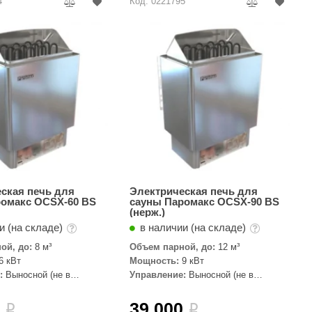
4
Код: 0221795
ская печь для
Электрическая печь для
ромакс OCSX-60 BS
сауны Паромакс OCSX-90 BS
(нерж.)
и (на складе)
в наличии (на складе)
ой, до:
8 м³
Объем парной, до:
12 м³
6 кВт
Мощность:
9 кВт
:
Выносной (не в
Управление:
Выносной (не в
комплекте)
0
39 000
i
i