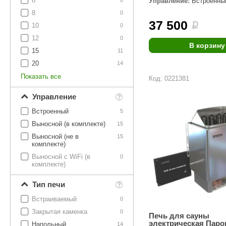
6
Управление:
Встроенны
SPA & WELLNESS
0
Этна
SNOOKER
8
0
37 500
Для дома и дачи
i
10
0
Tikkurila
Elcon
12
0
TABA
MAGNUM
В корзину
Акции и скидки
15
11
Termomuros
Covali
20
14
Показать все
Код: 0221381
Finn icon
Размахайка
Управление
Встроенный
5
Выносной (в комплекте)
15
Выносной (не в
15
комплекте)
Выносной с WiFi (в
0
комплекте)
Тип печи
Встраиваемый
0
Закрытая каменка
0
Печь для сауны
электрическая Паро
Напольный
14