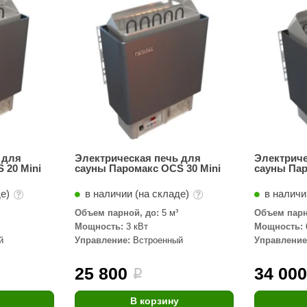
Сталь-Мастер
Банные штучки
CeruttiSpa
Suokka
ика
Русский дух
Карельские легенды
Cariitti
 для
Электрическая печь для
Электриче
 20 Mini
сауны Паромакс OCS 30 Mini
сауны Пар
Rento
де)
в наличии (на складе)
в наличи
LUX ELEMENTS
Объем парной, до:
5 м³
Объем парн
LANG’s
Мощность:
3 кВт
Мощность:
й
Управление:
Встроенный
Управление
Rohol
ods
KOY
25 800
34 00
i
h
Baldus
В корзину