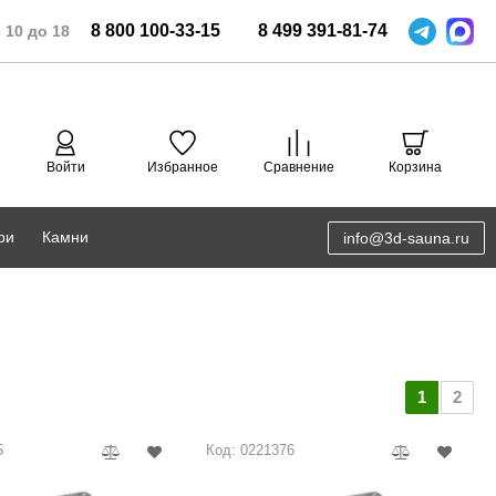
8
800
100-33-15
8
499
391-81-74
 10 до 18
Войти
Избранное
Сравнение
Корзина
ри
Камни
info@3d-sauna.ru
DoorWood
Соляная комната
Eos
3D проектирование
Anypool
1
2
PRO METALL
5
Код: 0221376
Руспанель