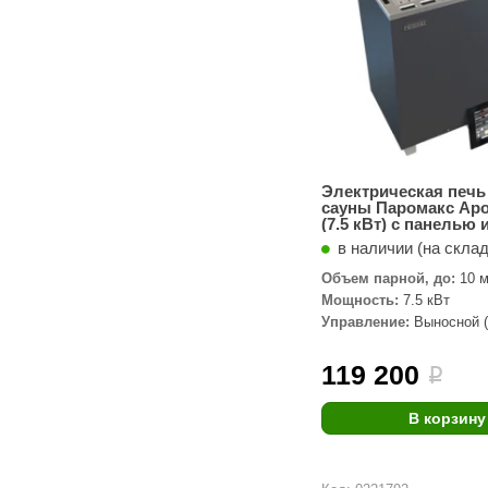
Электрическая печь
сауны Паромакс Apol
(7.5 кВт) с панелью
управления
в наличии (на скла
Объем парной, до:
10 м
Мощность:
7.5 кВт
Управление:
Выносной (
119 200
i
В корзину