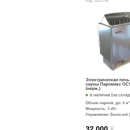
Код: 0221792
Электрическая печь
сауны Паромакс OC
(нерж.)
в наличии (на скла
Объем парной, до:
4 м³
Мощность:
3 кВт
Управление:
Выносной (
комплекте)
32 000
i