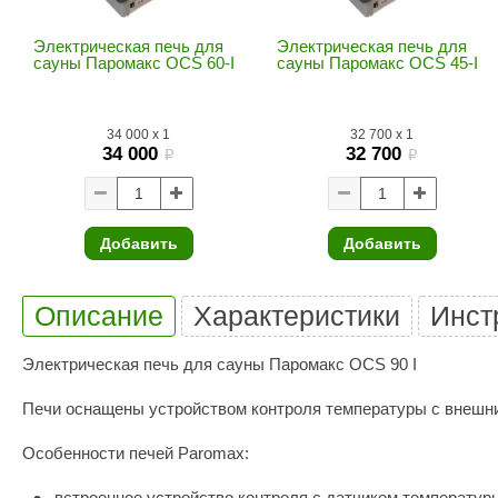
SPA & WELLNESS
Этна
SNOOKER
Электрическая печь для
Электрическая печь для
Для дома и дачи
Tikkurila
Elcon
сауны Паромакс OCS 60-I
сауны Паромакс OCS 45-I
TABA
MAGNUM
Акции и скидки
34 000
x
1
32 700
x
1
Termomuros
Covali
34 000
32 700
i
i
Finn icon
Размахайка
Добавить
Добавить
Описание
Характеристики
Инст
Электрическая печь для сауны Паромакс OCS 90 I
Печи оснащены устройством контроля температуры с внешн
Особенности печей Paromax:
встроенное устройство контроля с датчиком температур