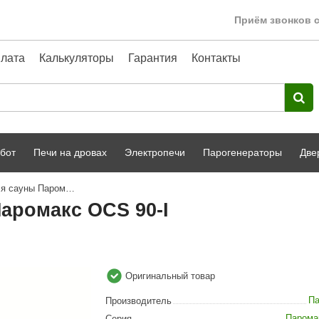
Приём звонков с
лата
Калькуляторы
Гарантия
Контакты
бот
Печи на дровах
Электропечи
Парогенераторы
Две
Электрическая печь для сауны Паромакс OCS 90-I
Harvia
парной
Турецкая баня
аромакс OCS 90-I
HENKI
ный фасад
Сервис
Сила Алтая
Karhu
Оригинальный товар
A-Panel
Па
Производитель
Парома
Серия