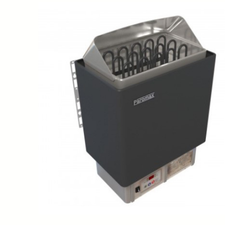
SPA-Технология
Lacoform
Иди в Баню
Composit
Двери для сауны
Spitzner
Baneum
Аксессуары
Mondex
ASTON
Ароматерапия
Black Banya
Баня Орган
Комплектующие и запчасти
MORZH
IDABIO
TechHolland
Helo
Гималайская соль
IKI
Tulikivi
Аудио/Акустика
Blumenberg
WDT
Освещение
HygroMatik
Schiedel
Kusaterm
Craft
Дерево для бани
Klover
Maestro Wo
Плитка из камня
KERKES
ProConHealt