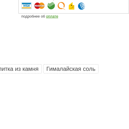
Camylle
Везувий
подробнее об
оплате
Березка
Тройка
ИзиСтим
Огненный камень
УМТ
литка из камня
Гималайская соль
ЭНЕРГОРЕСУРС
Акма
Feringer
Веста
Sturm
Aromawolke