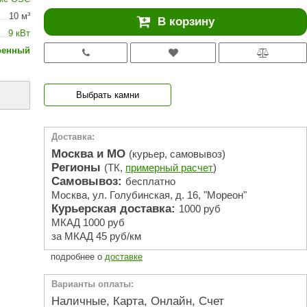
АРТА
10 м³
В корзину
212F
9 кВт
оенный
Sangens
Fischer
Выбрать камни
RAINZ
PolarSpa
Доставка:
Bentwood
Москва и МО
(курьер, самовывоз)
Регионы
(ТК,
примерный расчет
)
Tylo
Самовывоз:
бесплатно
Москва, ул. Голубинская, д. 16, "Мореон"
Wedi
Курьерская доставка:
1000 руб
Fasel
МКАД 1000 руб
за МКАД 45 руб/км
Sentiotec
подробнее о
доставке
Ec Light
Варианты оплаты:
Kvimol
Наличные, Карта, Онлайн, Счет