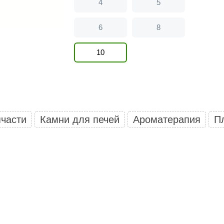
4
5
Политех
Теплодар
6
8
НКЗ
10
Ермак-Термо
Добросталь
епла
Торнадо
Аэровита
части
Камни для печей
Ароматерапия
П
Костёр
Сабантуй
Феникс
ЭкспертСаун
DR. KERN
KOLO