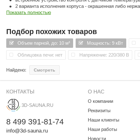
2 варианта исполнения корпуса - окрашенная либо нерж
Показать полностью
безопасность эсплуатации.
Характеристики:
Подбор похожих товаров
Мощность (кВт) - 9
Размер парной - 8-10 м3
Объем парной, до: 10 м³
Мощность: 9 кВт
Напряжение (В)- 230/380
Фаза (N~) - 1/3
Облицовка печи: нет
Напряжение: 220/380 В
Сила тока (А) - 39/14
Элементы нагревателя - 3 шт.
Камни для сауны - 18-20 кг.
Найдено:
Смотреть
Размеры ДхШхВ (мм) - 410*280*570
КОНТАКТЫ
О НАС
О компании
3D-SAUNA.RU
Реквизиты
8
499
391-81-74
Наши клиенты
Наши работы
info@3d-sauna.ru
Новости