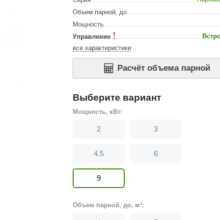
Сталь-Мастер
Объем парной, до
Банные штучки
Мощность
Встр
Управление
CeruttiSpa
все характеристики
Suokka
Расчёт объема парной
ика
Русский дух
Карельские легенды
Выберите вариант
Cariitti
Мощность, кВт:
Rento
2
3
LUX ELEMENTS
4.5
6
LANG’s
Rohol
9
ods
KOY
Объем парной, до, м³:
h
Baldus