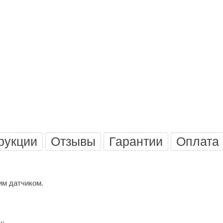
Premier
Турция
Варвара
Olia
EDMUNDAS
рукции
Отзывы
Гарантии
Оплата
им датчиком.
ы;