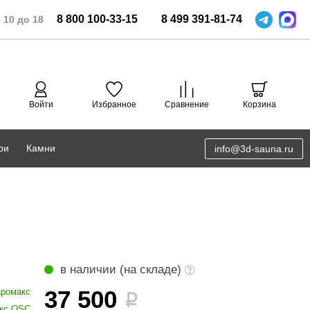
8
800
100-33-15
8
499
391-81-74
 10 до 18
Войти
Избранное
Сравнение
Корзина
ри
Камни
info@3d-sauna.ru
DoorWood
Соляная комната
Eos
3D проектирование
Anypool
PRO METALL
в наличии (на складе)
Руспанель
37 500
ромакс
i
кс OSC