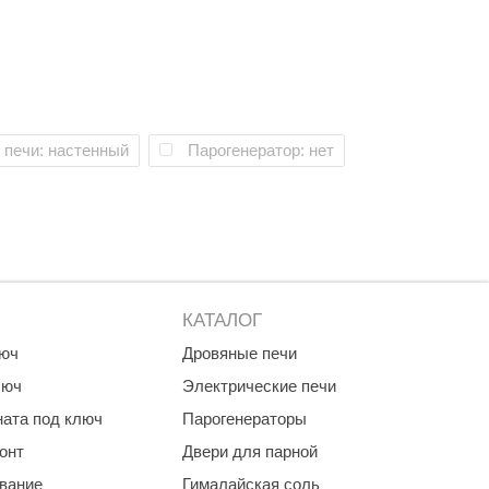
 печи: настенный
Парогенератор: нет
КАТАЛОГ
люч
Дровяные печи
люч
Электрические печи
ната под ключ
Парогенераторы
онт
Двери для парной
ование
Гималайская соль