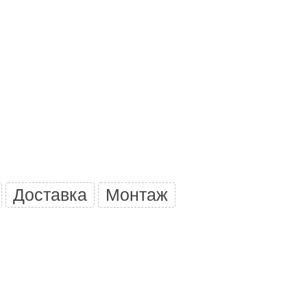
Morelli
Делсот
SAUNABOARD
Keya Sauna
Nikkarien
Доставка
Монтаж