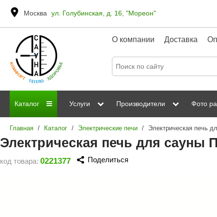
Москва
ул. Голубинская, д. 16, "Мореон"
О компании
Доставка
Оп
Каталог
Услуги
Производители
Фото ра
Главная
/
Каталог
/
Электрические печи
/
Дровяные печи
Паромакс
Steamtec
Сауны
Отделка 
Электрическая печь для сауны П
Электрические печи
Grandis
Born
ИК сауны
Стеклян
Поделиться
0221377
код товара:
Kastor
Sawo
Парогенераторы
Невотон
Kaledo
Пульты управления
Steam and Water
Эверест
Камни для печей