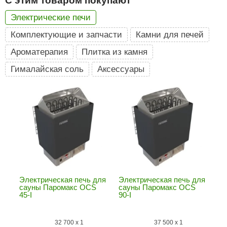
С этим товаром покупают
Электрические печи
ariitti
Комплектующие и запчасти
Камни для печей
entwood
Ароматерапия
Плитка из камня
KI
Гималайская соль
Аксессуары
ulikivi
ento
ylo
lumenberg
WDT
UX ELEMENTS
Электрическая печь для
Электрическая печь для
edi
сауны Паромакс OCS
сауны Паромакс OCS
45-I
90-I
ygroMatik
32 700
x
1
37 500
x
1
chiedel