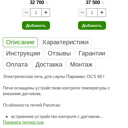
32 700
37 500
i
i
ANG’s
asel
Добавить
Добавить
usaterm
raft
Описание
Характеристики
ohol
Инструкции
Отзывы
Гарантии
entiotec
Оплата
Доставка
Монтаж
lover
Электрическая печь для сауны Паромакс OCS 60 I
aestro Woods
Печи оснащены устройством контроля температуры с
KOY
внешним датчиком.
c Light
Особенности печей Paromax:
KERKES
встроенное устройство контроля с датчиком
температуры;
Показать полностью
roConHealth
2 варианта исполнения корпуса - окрашенная либо