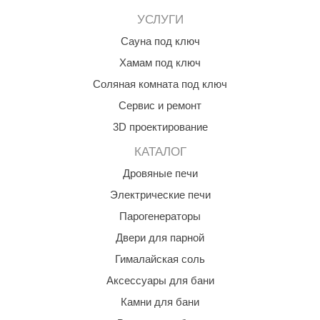
орнадо
УСЛУГИ
гненный камень
Сауна под ключ
Хамам под ключ
еплый камень
Соляная комната под ключ
оссия
Сервис и ремонт
эровита
3D проектирование
МТ
КАТАЛОГ
АР-ecology
Дровяные печи
Электрические печи
СОМ
Парогенераторы
остёр
Двери для парной
НЕРГОРЕСУРС
Гималайская соль
coLife
Аксессуары для бани
Камни для бани
oodson