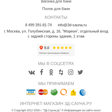
Вагонка для бани
абантуй
Полок для бани
кма
КОНТАКТЫ
eplofom
8
499
391-81-74
info@3d-sauna.ru
г. Москва
,
ул. Голубинская, д. 16, "Мореон", отдельный вход
LT
с задней стороны здания, 1 этаж
еникс
eringer
obiba
МЫ В СОЦСЕТЯХ
alc
кспертСаун
МЫ ПРИНИМАЕМ
еста
ukka Design
ИНТЕРНЕТ-МАГАЗИН 3Д-САУНА.РУ
icht 2000
© Copyright 2012-2026 г. "3Д-Сауна.ру" ® Информация на сайте носит