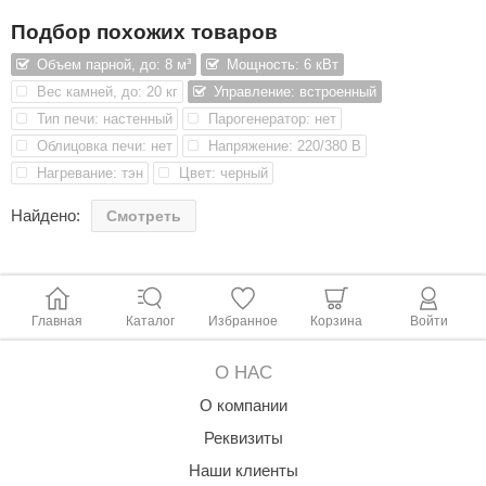
нержавеющая сталь;
aldus
Подбор похожих товаров
безопасность эсплуатации.
Характеристики:
Объем парной, до: 8 м³
Мощность: 6 кВт
vimol
Вес камней, до: 20 кг
Управление: встроенный
Мощность (кВт) - 6
uramax
Тип печи: настенный
Парогенератор: нет
Размер парной - 5-8 м3
Облицовка печи: нет
Напряжение: 220/380 В
LP
Напряжение (В)- 230/380
Фаза (N~) - 1/3
Нагревание: тэн
Цвет: черный
олитех
Сила тока (А) - 26.4/8.7
Найдено:
Элементы нагревателя - 3 шт.
Смотреть
amylle
Камни для сауны - 16-18 кг.
Размеры ДхШхВ (мм) - 410*280*570
arina
MF
Главная
Каталог
Избранное
Корзина
Войти
еплодар
О НАС
езувий
О компании
нжкомцентр
Реквизиты
D SAUNA
Наши клиенты