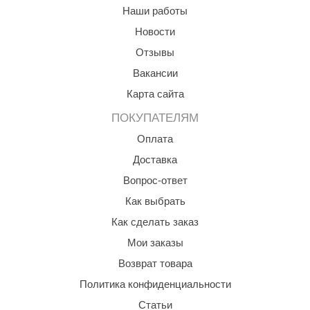
Наши работы
КЗ
Новости
ерезка
Отзывы
улкан
Вакансии
ефест
Карта сайта
ПОКУПАТЕЛЯМ
рмак-Термо
Оплата
ройка
Доставка
ренеран
Вопрос-ответ
rill’D
Как выбрать
обросталь
Как сделать заказ
Мои заказы
зиСтим
Возврат товара
арь-печи
Политика конфиденциальности
волюция тепла
Статьи