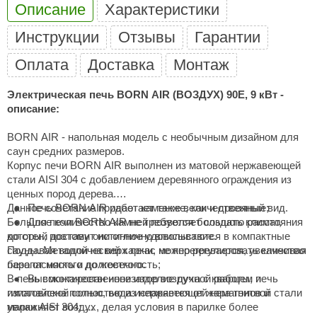
Описание
Характеристики
ANG’s
Инструкции
Отзывы
Гарантии
asel
Оплата
Доставка
Монтаж
usaterm
Электрическая печь BORN AIR (ВОЗДУХ) 90E, 9 кВт -
raft
описание:
ohol
BORN AIR - напольная модель c необычным дизайном для
саун средних размеров.
entiotec
Корпус печи BORN AIR выполнен из матовой нержавеющей
lover
стали AISI 304 с добавлением деревянного ограждения из
ценных пород дерева.
aestro Woods
Данное сочетание придает каменке величественный вид.
Печь BORN AIR работает также, как и дровяные;
Большое количество камней позволяет создать климат,
Для печи BORN AIR не требуется большого расстояния
KOY
который доставит истинное удовольствие.
до стен, поэтому они отлично вписываются в компактные
Поддавая водой на верх печи, можно регулировать качество
сауны. Металлический каркас не перегревается, увеличивая
c Light
пара от мягкого до жесткого.
безопасность и долговечность;
В печь вмонтирован ионизатор воздуха с кварцем и
Высококачественное изделие ручной работы, печь
KERKES
гималайской солью, вода испаряется от жара тэнов и
изготовлена полностью из нержавеющей немагнитной стали
увлажняет воздух, делая условия в парилке более
марки AISI 304;
roConHealth