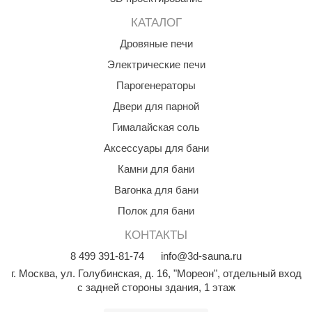
R. KERN
КАТАЛОГ
turm
Дровяные печи
PEKO
Электрические печи
-Snow
Парогенераторы
Двери для парной
OLO
Гималайская соль
romawolke
Аксессуары для бани
тна
Камни для бани
SNOOKER
Вагонка для бани
Полок для бани
remier
КОНТАКТЫ
orelli
8
499
391-81-74
info@3d-sauna.ru
ikkurila
г. Москва
,
ул. Голубинская, д. 16, "Мореон", отдельный вход
с задней стороны здания, 1 этаж
lcon