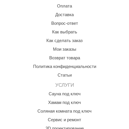
абантуй
Оплата
Доставка
кма
Вопрос-ответ
eplofom
Как выбрать
LT
Как сделать заказ
еникс
Мои заказы
eringer
Возврат товара
Политика конфиденциальности
obiba
Статьи
alc
УСЛУГИ
кспертСаун
Сауна под ключ
еста
Хамам под ключ
ukka Design
Соляная комната под ключ
Сервис и ремонт
icht 2000
3D проектирование