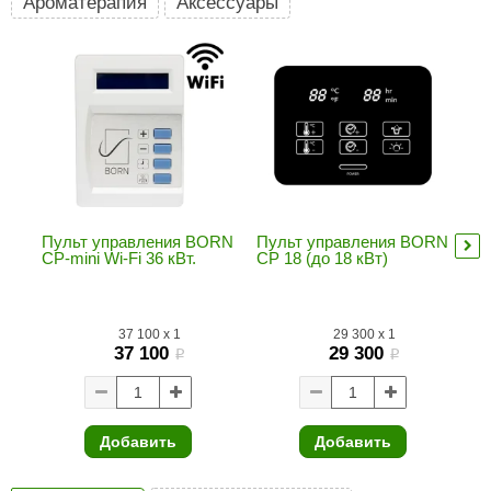
Ароматерапия
Аксессуары
ariitti
entwood
KI
ulikivi
ento
ylo
Пульт управления BORN
Пульт управления BORN
Се
CP-mini Wi-Fi 36 кВт.
СР 18 (до 18 кВт)
уп
mu
lumenberg
WDT
37 100
x
1
29 300
x
1
37 100
29 300
i
i
UX ELEMENTS
edi
Добавить
Добавить
ygroMatik
chiedel