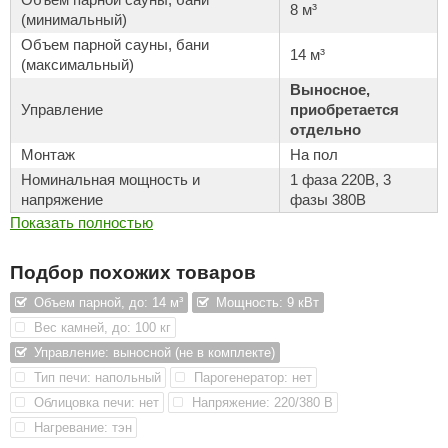
8 м³
(минимальный)
КЗ
Объем парной сауны, бани
14 м³
ерезка
(максимальный)
Выносное,
улкан
Управление
приобретается
отдельно
ефест
Монтаж
На пол
рмак-Термо
Номинальная мощность и
1 фаза 220B, 3
напряжение
фазы 380В
ройка
Показать полностью
ренеран
Подбор похожих товаров
rill’D
Объем парной, до: 14 м³
Мощность: 9 кВт
обросталь
Вес камней, до: 100 кг
Управление: выносной (не в комплекте)
зиСтим
Тип печи: напольный
Парогенератор: нет
арь-печи
Облицовка печи: нет
Напряжение: 220/380 В
Нагревание: тэн
волюция тепла