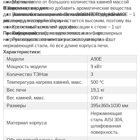
комфортными.
Мягкое тепло от большого количества камней массой
В парогенератор можно добавить ароматические вещества
100 кг;
В комплект входят:
aldus
для усиления впечатлений. Печь BORN AIR - идеальное
За счет большого количества камней, содержание
Напольная электрическая каменка BORN® AIR А90Е – 1
vimol
решение для семейной сауны.
кислорода в воздухе сауны остается высоким, поэтому вы
шт
можете оставаться в ней надолго;
Крепежный комплект для фиксации к стене – 1 шт
uramax
Преимущества:
Секрет расслабляющего тепла, в полноразмерных
Кабельный ввод из термопластика – 1 шт
нагревательных элементах высокого качества из
Руководство по монтажу и эксплуатации – 1 шт
LP
нержавеющей стали, по все длине корпуса печи.
Характеристики:
олитех
Модели
A90E
amylle
Мощность модели
9 кВт
Количество ТЭНов
3
arina
Температура нагрева камней, макс.
500 ℃
MF
Вес печи
19,1 кг
Вес камней, макс.
100 кг
еплодар
Размеры
395х360х1030 мм
езувий
Нержавеющая
сталь AISI 304,
Материал корпуса
нжкомцентр
шлифованная
поверхность
D SAUNA
Объем парной сауны, бани