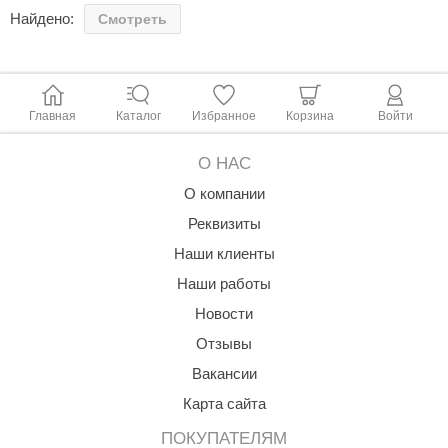
орнадо
Найдено:
Смотреть
гненный камень
еплый камень
Главная
Каталог
Избранное
Корзина
Войти
оссия
О НАС
эровита
О компании
МТ
Реквизиты
АР-ecology
Наши клиенты
СОМ
Наши работы
Новости
остёр
Отзывы
НЕРГОРЕСУРС
Вакансии
coLife
Карта сайта
oodson
ПОКУПАТЕЛЯМ