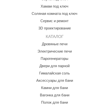
абантуй
Хамам под ключ
кма
Соляная комната под ключ
Сервис и ремонт
eplofom
3D проектирование
LT
КАТАЛОГ
еникс
Дровяные печи
eringer
Электрические печи
obiba
Парогенераторы
Двери для парной
alc
Гималайская соль
кспертСаун
Аксессуары для бани
еста
Камни для бани
ukka Design
Вагонка для бани
Полок для бани
icht 2000