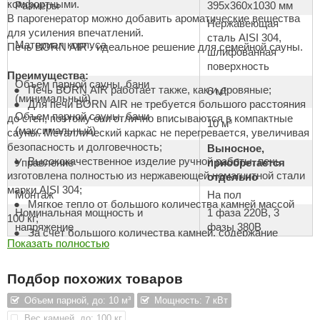
комфортными.
Размеры
395х360х1030 мм
В парогенератор можно добавить ароматические вещества
aldus
Нержавеющая
для усиления впечатлений.
сталь AISI 304,
Материал корпуса
vimol
Печь BORN AIR - идеальное решение для семейной сауны.
шлифованная
поверхность
uramax
Преимущества:
Объем парной сауны, бани
Печь BORN AIR работает также, как и дровяные;
6 м³
LP
(минимальный)
Для печи BORN AIR не требуется большого расстояния
Объем парной сауны, бани
до стен, поэтому они отлично вписываются в компактные
10 м³
олитех
(максимальный)
сауны. Металлический каркас не перегревается, увеличивая
безопасность и долговечность;
Выносное,
amylle
Высококачественное изделие ручной работы, печь
Управление
приобретается
изготовлена полностью из нержавеющей немагнитной стали
отдельно
arina
марки AISI 304;
Монтаж
На пол
MF
Мягкое тепло от большого количества камней массой
Номинальная мощность и
1 фаза 220B, 3
100 кг;
напряжение
фазы 380В
еплодар
За счет большого количества камней, содержание
Показать полностью
кислорода в воздухе сауны остается высоким, поэтому вы
езувий
можете оставаться в ней надолго;
Секрет расслабляющего тепла, в полноразмерных
Подбор похожих товаров
нжкомцентр
нагревательных элементах высокого качества из
Объем парной, до: 10 м³
Мощность: 7 кВт
нержавеющей стали, по все длине корпуса печи.
D SAUNA
Вес камней, до: 100 кг