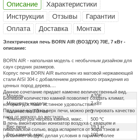
Описание
Характеристики
ANG’s
Инструкции
Отзывы
Гарантии
asel
Оплата
Доставка
Монтаж
usaterm
Электрическая печь BORN AIR (ВОЗДУХ) 70E, 7 кВт -
raft
описание:
ohol
BORN AIR - напольная модель c необычным дизайном для
саун средних размеров.
entiotec
Корпус печи BORN AIR выполнен из матовой нержавеющей
lover
стали AISI 304 с добавлением деревянного ограждения из
ценных пород дерева.
aestro Woods
Данное сочетание придает каменке величественный вид.
Модель
A70E
Большое количество камней позволяет создать климат,
KOY
Мощность модели
7 кВт
который доставит истинное удовольствие.
Поддавая водой на верх печи, можно регулировать качество
Количество ТЭНов
3
c Light
пара от мягкого до жесткого.
Температура нагрева камней, макс.
500 ℃
В печь вмонтирован ионизатор воздуха с кварцем и
KERKES
Вес печи
19,1 кг
гималайской солью, вода испаряется от жара тэнов и
Вес камней, макс.
100 кг
увлажняет воздух, делая условия в парилке более
roConHealth