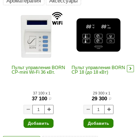
Ароматерапия
Аксессуары
ariitti
entwood
KI
ulikivi
ento
ylo
Пульт управления BORN
Пульт управления BORN
Се
CP-mini Wi-Fi 36 кВт.
СР 18 (до 18 кВт)
уп
mu
lumenberg
WDT
37 100
x
1
29 300
x
1
37 100
29 300
i
i
UX ELEMENTS
edi
Добавить
Добавить
ygroMatik
chiedel