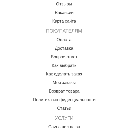
Отзывы
орнадо
Вакансии
гненный камень
Карта сайта
еплый камень
ПОКУПАТЕЛЯМ
оссия
Оплата
эровита
Доставка
Вопрос-ответ
МТ
Как выбрать
АР-ecology
Как сделать заказ
СОМ
Мои заказы
остёр
Возврат товара
Политика конфиденциальности
НЕРГОРЕСУРС
Статьи
coLife
УСЛУГИ
oodson
Сауна под ключ