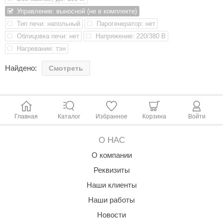
В комплект входят:
КЗ
Управление: выносной (не в комплекте)
Напольная электрическая каменка BORN® AIR А70Е – 1
Тип печи: напольный
Парогенератор: нет
шт
ерезка
Облицовка печи: нет
Напряжение: 220/380 В
Крепежный комплект для фиксации к стене – 1 шт
улкан
Кабельный ввод из термопластика – 1 шт
Нагревание: тэн
Руководство по монтажу и эксплуатации – 1 шт
ефест
Найдено:
Смотреть
Характеристики:
рмак-Термо
ройка
Главная
Каталог
Избранное
Корзина
Войти
ренеран
О НАС
rill’D
О компании
обросталь
Реквизиты
зиСтим
Наши клиенты
арь-печи
Наши работы
волюция тепла
Новости