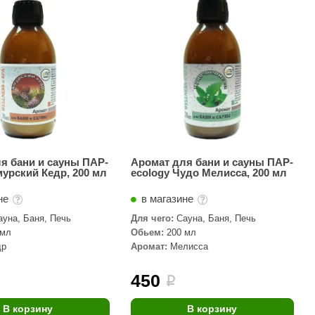
АРТА
212F
Sangens
Fischer
RAINZ
PolarSpa
Bentwood
я бани и сауны ПАР-
Аромат для бани и сауны ПАР-
мурский Кедр, 200 мл
ecology Чудо Мелисса, 200 мл
Tylo
не
в магазине
Wedi
ауна, Баня, Печь
Для чего:
Сауна, Баня, Печь
Fasel
 мл
Обьем:
200 мл
др
Аромат:
Мелисса
Sentiotec
Ec Light
450
i
Kvimol
В корзину
В корзину