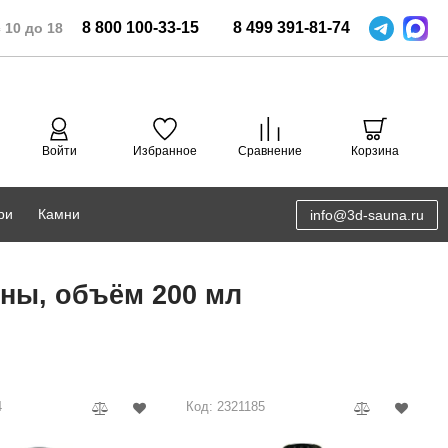
8
800
100-33-15
8
499
391-81-74
 10 до 18
Войти
Избранное
Сравнение
Корзина
ри
Камни
info@3d-sauna.ru
DoorWood
Соляная комната
ны, объём 200 мл
Eos
3D проектирование
Anypool
PRO METALL
4
Код: 2321185
Руспанель