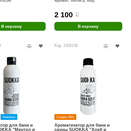
ельсин
Аромат:
Мелиса, Мёд
Morelli
2 100
i
Делсот
SAUNABOARD
В корзину
В корзину
Keya Sauna
4
Код: 2326136
Nikkarien
Новинка
Скидка 49%
тор для бани и
Ароматизатор для бани и
OKKA "Ментол и
сауны SUOKKA "Хлеб и