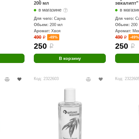
200 мл
эвкалипт"
в магазине
в магази
Для чего:
Сауна
Для чего:
С
Обьем:
200 мл
Обьем:
200
Аромат:
Хвоя
Аромат:
Ме
490
490
-49%
-49
i
i
250
250
i
i
В корзину
Код: 2322603
Код: 232260