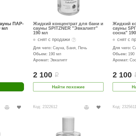
сауны ПАР-
Жидкий концентрат для бани и
Жидкий ко
0 мл
сауны SPITZNER "Эвкалипт"
сауны SPI
190 мл
сосна" 19
снят с продажи
снят с п
Для чего:
Сауна, Баня, Печь
Для чего:
С
Обьем:
190 мл
Обьем:
190
Аромат:
Эвкалипт
Аромат:
Со
2 100
2 100
i
Найти похожие
Н
Код: 2322612
Код: 232561