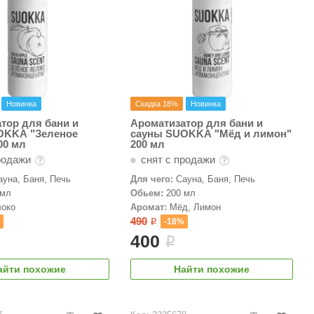
Новинка
Скидка 18%
Новинка
тор для бани и
Ароматизатор для бани и
OKKA "Зеленое
сауны SUOKKA "Мёд и лимон"
00 мл
200 мл
родажи
снят с продажи
ауна, Баня, Печь
Для чего:
Сауна, Баня, Печь
 мл
Обьем:
200 мл
локо
Аромат:
Мёд, Лимон
490
%
-18%
i
400
i
айти похожие
Найти похожие