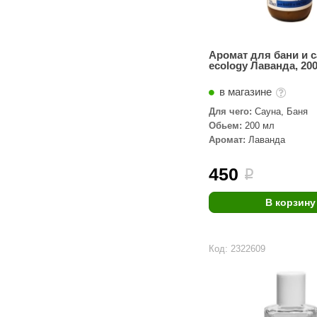
Аромат для бани и 
ecology Лаванда, 20
в магазине
Для чего:
Сауна, Баня
Обьем:
200 мл
Аромат:
Лаванда
450
i
В корзину
Код: 2322609