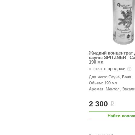
Жидкий концентрат 
сауны SPITZNER "С
190 мл
снят с продажи
Для чего:
Сауна, Баня
Обьем:
190 мл
Аромат:
Ментол, Эвкали
Пихта
2 300
i
Найти похо