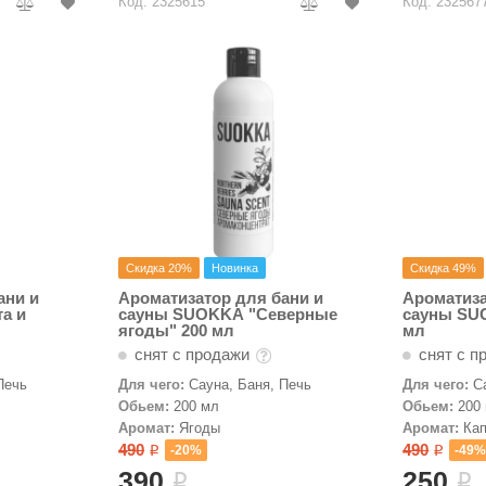
Код: 2325615
Код: 232567
Скидка 20%
Новинка
Скидка 49%
ани и
Ароматизатор для бани и
Ароматиза
а и
сауны SUOKKA "Северные
сауны SU
ягоды" 200 мл
мл
снят с продажи
снят с п
Печь
Для чего:
Сауна, Баня, Печь
Для чего:
С
Обьем:
200 мл
Обьем:
200
Аромат:
Ягоды
Аромат:
Ка
490
490
-20%
-49
i
i
390
250
i
i