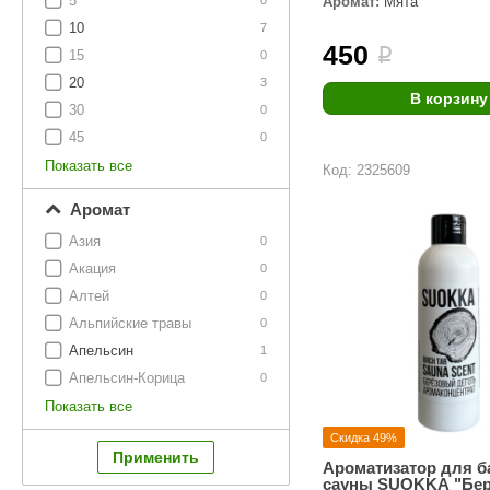
5
Аромат:
Мята
SPA & WELLNESS
0
Этна
SNOOKER
10
7
450
Для дома и дачи
i
15
0
Tikkurila
Elcon
20
3
TABA
MAGNUM
В корзину
Акции и скидки
30
0
Termomuros
Covali
45
0
Показать все
Код: 2325609
Finn icon
Размахайка
Аромат
Азия
0
Акация
0
Алтей
0
Альпийские травы
0
Апельсин
1
Апельсин-Корица
0
Показать все
Скидка 49%
Ароматизатор для б
сауны SUOKKA "Бе