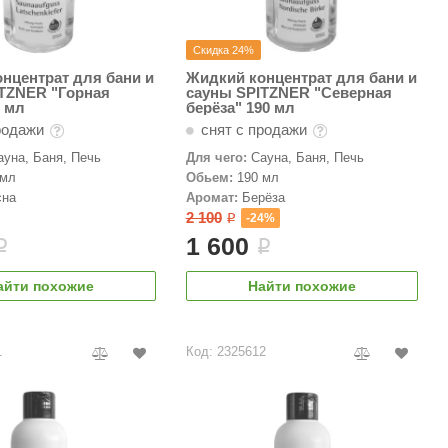
Скидка 24%
нцентрат для бани и
Жидкий концентрат для бани и
TZNER "Горная
сауны SPITZNER "Северная
0 мл
берёза" 190 мл
родажи
снят с продажи
ауна, Баня, Печь
Для чего:
Сауна, Баня, Печь
 мл
Обьем:
190 мл
сна
Аромат:
Берёза
2 100
-24%
i
1 600
i
i
айти похожие
Найти похожие
1
Код: 2325612