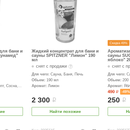
Скидка 49%
для бани и
Жидкий концентрат для бани и
Ароматиза
аунамед"
сауны SPITZNER "Лимон" 190
сауны SU
мл
яблоко" 2
снят с продажи
снят с п
Для чего:
Сауна, Баня, Печь
Для чего:
С
Обьем:
190 мл
Обьем:
200
пт, Сосна,
Аромат:
Лимон
Аромат:
Яб
490
-49
i
2 300
250
i
i
жие
Найти похожие
Н