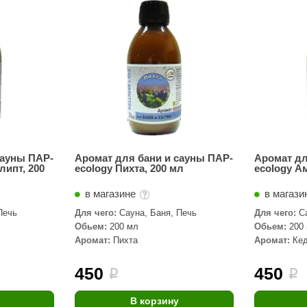
Сталь-Мастер
Банные штучки
CeruttiSpa
Suokka
ика
Русский дух
Карельские легенды
Cariitti
сауны ПАР-
Аромат для бани и сауны ПАР-
Аромат дл
липт, 200
ecology Пихта, 200 мл
ecology А
Rento
в магазине
в магази
LUX ELEMENTS
Печь
Для чего:
Сауна, Баня, Печь
Для чего:
С
LANG’s
Обьем:
200 мл
Обьем:
200
Аромат:
Пихта
Аромат:
Ке
Rohol
ods
KOY
450
450
i
i
h
Baldus
В корзину