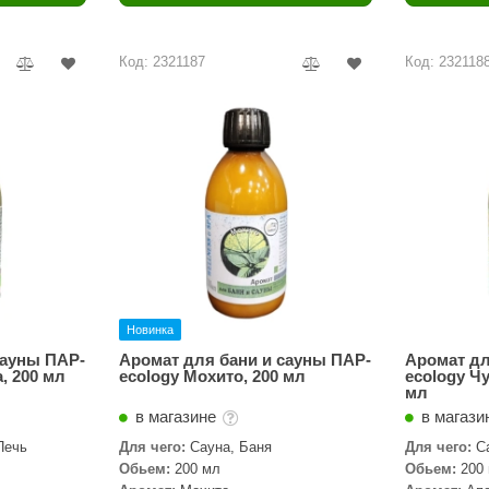
Политех
Теплодар
Код: 2321187
Код: 232118
НКЗ
Ермак-Термо
Добросталь
епла
Торнадо
Аэровита
Костёр
Сабантуй
Новинка
Феникс
сауны ПАР-
Аромат для бани и сауны ПАР-
Аромат дл
, 200 мл
ecology Мохито, 200 мл
ecology Ч
мл
ЭкспертСаун
в магазине
в магази
DR. KERN
Печь
Для чего:
Сауна, Баня
Для чего:
С
Обьем:
200 мл
Обьем:
200
KOLO