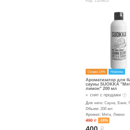
Код: 2325613
Скидка 18%
Новинка
Ароматизатор для б
сауны SUOKKA "Мят
лимон" 200 мл
снят с продажи
Для чего:
Сауна, Баня, 
Обьем:
200 мл
Аромат:
Мята, Лимон
490
-18%
i
400
i