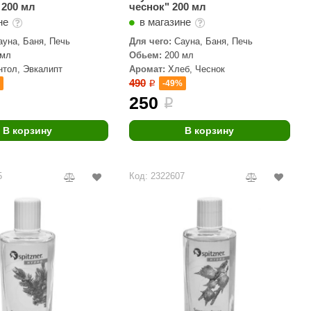
 200 мл
чеснок" 200 мл
не
в магазине
ауна, Баня, Печь
Для чего:
Сауна, Баня, Печь
 мл
Обьем:
200 мл
нтол, Эвкалипт
Аромат:
Хлеб, Чеснок
490
%
-49%
i
250
i
В корзину
В корзину
5
Код: 2322607