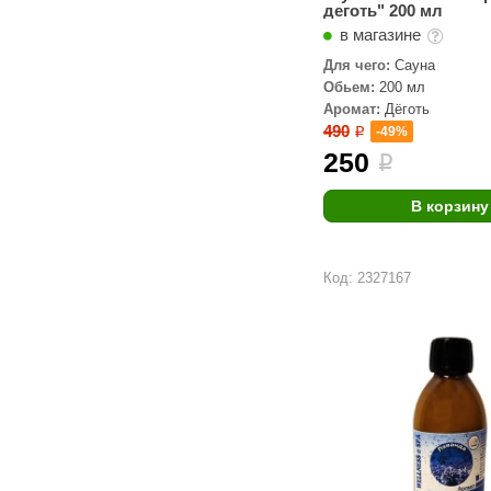
деготь" 200 мл
в магазине
Для чего:
Сауна
Обьем:
200 мл
Аромат:
Дёготь
490
-49%
i
250
i
В корзину
Код: 2327167