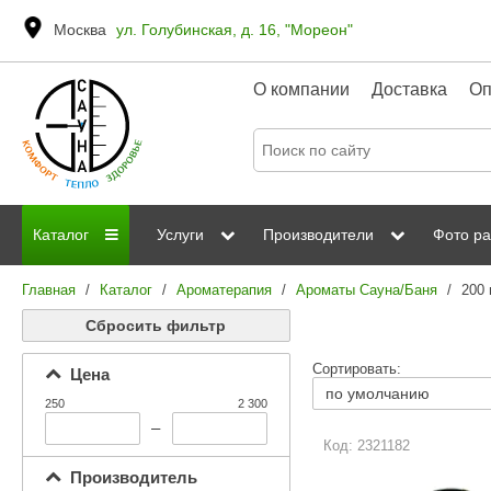
Москва
ул. Голубинская, д. 16, "Мореон"
О компании
Доставка
Оп
Каталог
Услуги
Производители
Фото ра
Главная
/
Каталог
/
Ароматерапия
/
Ароматы Сауна/Баня
/
200
Дровяные печи
Паромакс
Steamtec
Сауны
Отделка 
Сбросить фильтр
Электрические печи
Grandis
Born
ИК сауны
Стеклян
Сортировать:
Цена
Kastor
Sawo
Парогенераторы
250
2 300
Невотон
Kaledo
–
Пульты управления
Код: 2321182
Steam and Water
Эверест
Производитель
Камни для печей