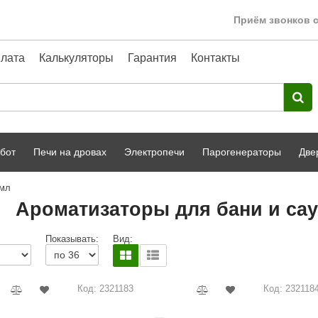
Приём звонков с
лата
Калькуляторы
Гарантия
Контакты
бот
Печи на дровах
Электропечи
Парогенераторы
Две
 мл
Harvia
парной
Турецкая баня
Ароматизаторы для бани и сау
HENKI
ный фасад
Сервис
Показывать:
Вид:
Сила Алтая
Karhu
Код: 2321183
Код: 232118
A-Panel