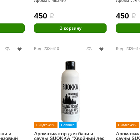
Аромат:
Мохито
Аромат:
Ап
Premier
450
450
i
i
Турция
Варвара
В корзину
Olia
Код: 2325610
Код: 232561
EDMUNDAS
Скидка 49%
Новинка
Скидка 49%
ани и
Ароматизатор для бани и
Ароматиза
резовый
сауны SUOKKA "Хвойный лес"
сауны SU