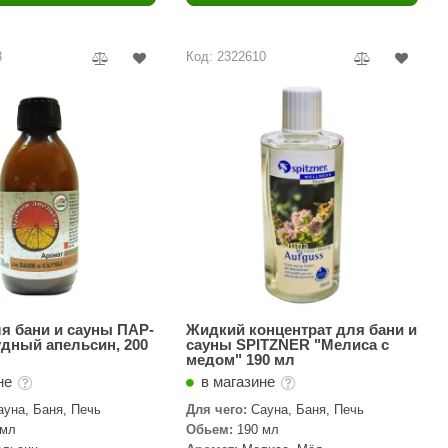
Camylle
Везувий
8
Код: 2322610
Березка
Тройка
ИзиСтим
Огненный камень
УМТ
ЭНЕРГОРЕСУРС
Акма
Feringer
я бани и сауны ПАР-
Жидкий концентрат для бани и
удный апельсин, 200
сауны SPITZNER "Мелиса с
медом" 190 мл
Веста
не
в магазине
Sturm
ауна, Баня, Печь
Для чего:
Сауна, Баня, Печь
 мл
Обьем:
190 мл
Aromawolke