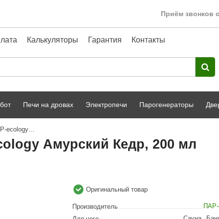
Приём звонков с
лата
Калькуляторы
Гарантия
Контакты
бот
Печи на дровах
Электропечи
Парогенераторы
Две
Аромат для бани и сауны ПАР-ecology Амурский Кедр, 200 мл
Harvia
парной
Турецкая баня
ology Амурский Кедр, 200 мл
HENKI
ный фасад
Сервис
Сила Алтая
Karhu
Оригинальный товар
A-Panel
ПАР-
Производитель
Сауна
,
Бан
Для чего