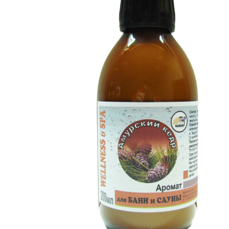
SPA-Технология
Lacoform
Иди в Баню
Composit
Двери для сауны
Spitzner
Baneum
Аксессуары
Mondex
ASTON
Ароматерапия
Black Banya
Баня Орган
Комплектующие и запчасти
MORZH
IDABIO
TechHolland
Helo
Гималайская соль
IKI
Tulikivi
Аудио/Акустика
Blumenberg
WDT
Освещение
HygroMatik
Schiedel
Kusaterm
Craft
Дерево для бани
Klover
Maestro Wo
Плитка из камня
KERKES
ProConHealt