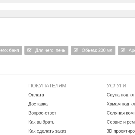
Premier
Турция
Варвара
Olia
EDMUNDAS
его: баня
Для чего: печь
Обьем: 200 мл
Ар
ПОКУПАТЕЛЯМ
УСЛУГИ
Оплата
Сауна под к
Доставка
Хамам под к
Вопрос-ответ
Соляная ком
Как выбрать
Сервис и рем
Как сделать заказ
3D проектир