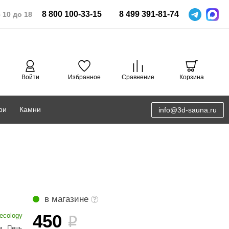
8
800
100-33-15
8
499
391-81-74
 10 до 18
Войти
Избранное
Сравнение
Корзина
ри
Камни
info@3d-sauna.ru
DoorWood
Соляная комната
Eos
3D проектирование
Anypool
PRO METALL
в магазине
Руспанель
450
ecology
i
я
,
Печь