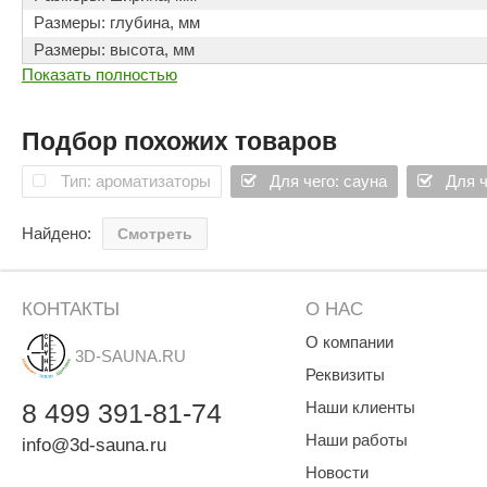
SPA & WELLNESS
Этна
SNOOKER
Размеры: глубина, мм
Размеры: высота, мм
Для дома и дачи
Tikkurila
Elcon
Показать полностью
TABA
MAGNUM
Акции и скидки
Termomuros
Covali
Подбор похожих товаров
Finn icon
Размахайка
Тип: ароматизаторы
Для чего: сауна
Для ч
Найдено:
Смотреть
КОНТАКТЫ
О НАС
О компании
3D-SAUNA.RU
Реквизиты
8
499
391-81-74
Наши клиенты
Наши работы
info@3d-sauna.ru
Новости