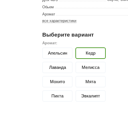
Сталь-Мастер
Обьем
Банные штучки
Аромат
все характеристики
CeruttiSpa
Suokka
Выберите вариант
ика
Русский дух
Аромат:
Карельские легенды
Апельсин
Кедр
Cariitti
Лаванда
Мелисса
Rento
Мохито
LUX ELEMENTS
Мята
LANG’s
Пихта
Эвкалипт
Rohol
ods
KOY
h
Baldus