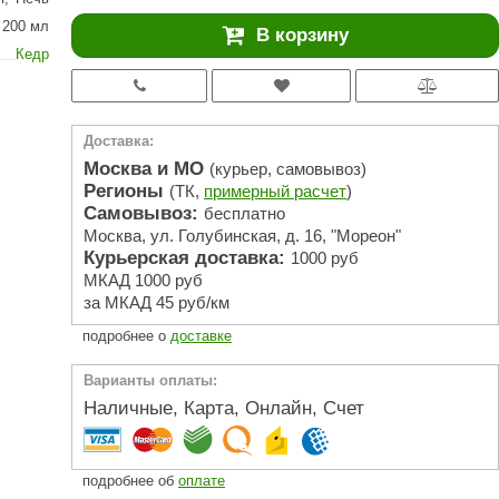
АРТА
200 мл
В корзину
212F
Кедр
Sangens
Fischer
Доставка:
RAINZ
Москва и МО
(курьер, самовывоз)
Регионы
(ТК,
примерный расчет
)
PolarSpa
Самовывоз:
бесплатно
Москва, ул. Голубинская, д. 16, "Мореон"
Bentwood
Курьерская доставка:
1000 руб
Tylo
МКАД 1000 руб
за МКАД 45 руб/км
Wedi
подробнее о
доставке
Fasel
Варианты оплаты:
Sentiotec
Наличные, Карта, Онлайн, Счет
Ec Light
Kvimol
подробнее об
оплате