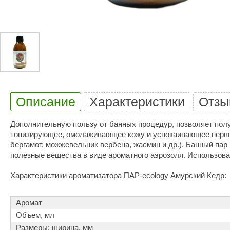
Купели для бани
Duramax
SLP
Дымоходы для печей
Karina
TMF
Инжкомцентр
3D SAUNA
Мебель для бани
Вулкан
Гефест
Душевые и паровые
Бренеран
Grill’D
Облицовки для печей
Царь-печи
Эволюция т
Описание
Характеристики
Отзы
Теплый камень
Россия
Готовые сауны
Дополнительную пользу от банных процедур, позволяет полу
ПАР-ecology
СОМ
тонизирующее, омолаживающее кожу и успокаивающее нервну
ИК сауны
бергамот, можжевельник вербена, жасмин и др.). Банный па
EcoLife
Woodson
полезные вещества в виде ароматного аэрозоля. Использова
Фитобочки
Teplofom
JLT
Характеристики ароматизатора ПАР-ecology Амурский Кедр:
Материалы для сауны
Mobiba
Talc
Аромат
Hukka Design
Licht 2000
Материалы для хамама
Объем, мл
PEKO
R-Snow
Размеры: ширина, мм