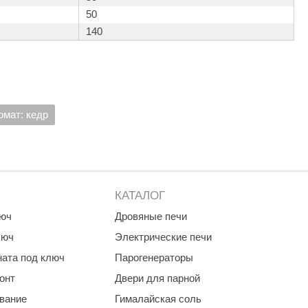
Morelli
50
140
Делсот
SAUNABOARD
Keya Sauna
Nikkarien
омат: кедр
КАТАЛОГ
люч
Дровяные печи
люч
Электрические печи
ната под ключ
Парогенераторы
онт
Двери для парной
ование
Гималайская соль