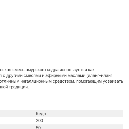
Camylle
Везувий
Березка
Тройка
ИзиСтим
Огненный камень
УМТ
еская смесь амурского кедра используется как
ЭНЕРГОРЕСУРС
 с другими смесями и эфирными маслами (иланг–иланг,
ся отличным ингаляционным средством, помогающим усваивать
Акма
нной традиции.
Feringer
Веста
Кедр
Sturm
200
Aromawolke
50