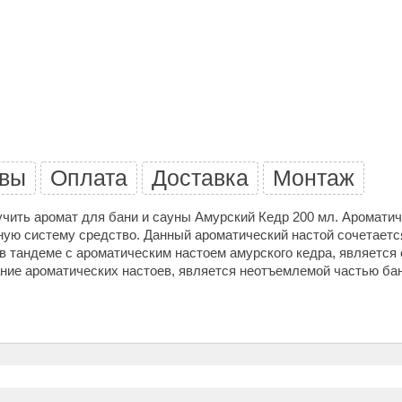
Политех
Теплодар
НКЗ
Ермак-Термо
Добросталь
епла
Торнадо
вы
Оплата
Доставка
Монтаж
Аэровита
чить аромат для бани и сауны Амурский Кедр 200 мл. Ароматич
Костёр
ю систему средство. Данный ароматический настой сочетается
р в тандеме с ароматическим настоем амурского кедра, являет
Сабантуй
ние ароматических настоев, является неотъемлемой частью ба
Феникс
ЭкспертСаун
DR. KERN
KOLO