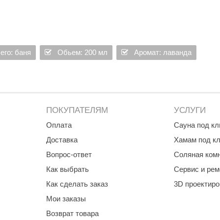
Premier
Турция
Варвара
его: баня
Обьем: 200 мл
Аромат: лаванда
Olia
EDMUNDAS
ПОКУПАТЕЛЯМ
УСЛУГИ
Оплата
Сауна под к
Доставка
Хамам под к
Вопрос-ответ
Соляная ком
Как выбрать
Сервис и рем
Как сделать заказ
3D проектир
Мои заказы
Возврат товара