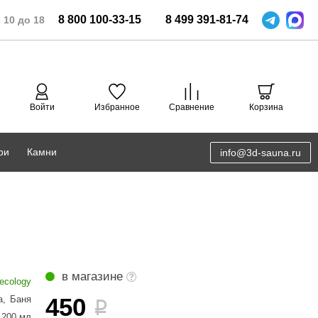
8
800
100-33-15
8
499
391-81-74
 10 до 18
Войти
Избранное
Сравнение
Корзина
ри
Камни
info@3d-sauna.ru
DoorWood
Соляная комната
Eos
3D проектирование
Anypool
PRO METALL
в магазине
ecology
Руспанель
450
а
,
Баня
i
200 мл