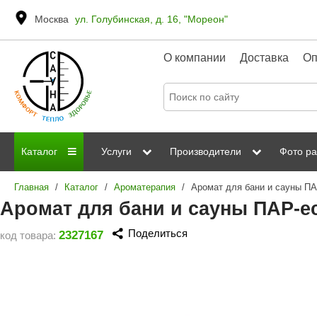
Москва
ул. Голубинская, д. 16, "Мореон"
О компании
Доставка
Оп
Каталог
Услуги
Производители
Фото ра
Главная
/
Каталог
/
Ароматерапия
/
Дровяные печи
Паромакс
Steamtec
Сауны
Отделка 
Аромат для бани и сауны ПАР-ec
Электрические печи
Grandis
Born
ИК сауны
Стеклян
Поделиться
2327167
код товара:
Kastor
Sawo
Парогенераторы
Невотон
Kaledo
Пульты управления
Steam and Water
Эверест
Камни для печей