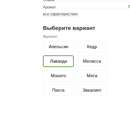
Сталь-Мастер
Л
Аромат
Банные штучки
все характеристики
CeruttiSpa
Выберите вариант
Suokka
Аромат:
ика
Русский дух
Апельсин
Кедр
Карельские легенды
Лаванда
Мелисса
Cariitti
Rento
Мохито
Мята
LUX ELEMENTS
Пихта
Эвкалипт
LANG’s
Rohol
ods
KOY
h
Baldus