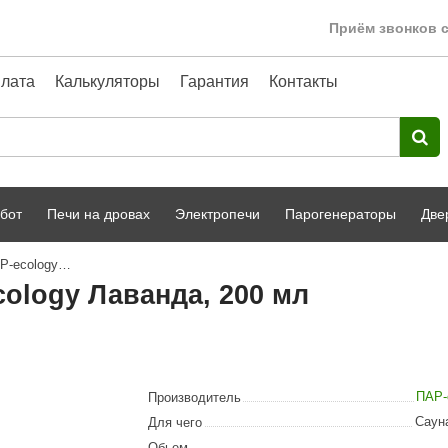
Приём звонков с
лата
Калькуляторы
Гарантия
Контакты
бот
Печи на дровах
Электропечи
Парогенераторы
Две
Аромат для бани и сауны ПАР-ecology Лаванда, 200 мл
Harvia
парной
Турецкая баня
ology Лаванда, 200 мл
HENKI
ный фасад
Сервис
Сила Алтая
Karhu
ПАР-
Производитель
A-Panel
Саун
Для чего
Обьем