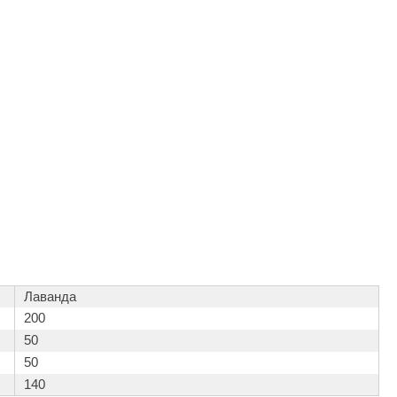
Camylle
Везувий
Березка
Тройка
ИзиСтим
Огненный камень
УМТ
ЭНЕРГОРЕСУРС
Акма
Feringer
Лаванда
200
Веста
50
Sturm
50
Aromawolke
140