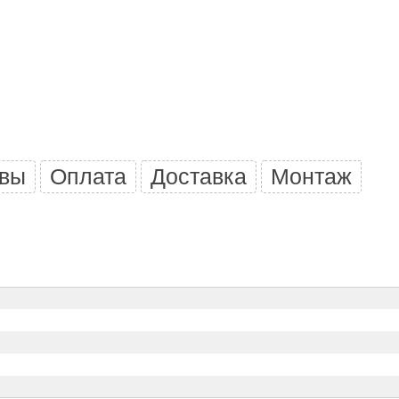
Политех
Теплодар
НКЗ
Ермак-Термо
Добросталь
епла
Торнадо
вы
Оплата
Доставка
Монтаж
Аэровита
Костёр
Сабантуй
Феникс
ЭкспертСаун
DR. KERN
KOLO