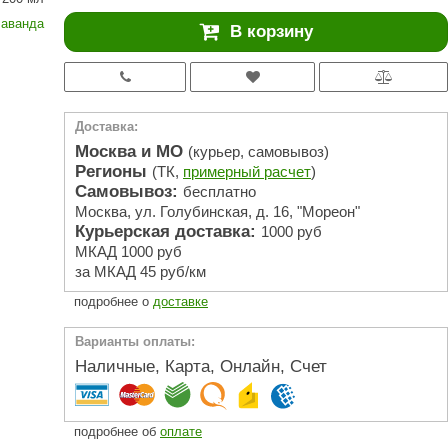
АРТА
аванда
В корзину
212F
Sangens
Fischer
Доставка:
RAINZ
Москва и МО
(курьер, самовывоз)
Регионы
(ТК,
примерный расчет
)
PolarSpa
Самовывоз:
бесплатно
Москва, ул. Голубинская, д. 16, "Мореон"
Bentwood
Курьерская доставка:
1000 руб
Tylo
МКАД 1000 руб
за МКАД 45 руб/км
Wedi
подробнее о
доставке
Fasel
Варианты оплаты:
Sentiotec
Наличные, Карта, Онлайн, Счет
Ec Light
Kvimol
подробнее об
оплате