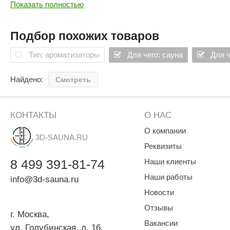
SPA & WELLNESS
Показать полностью
Этна
SNOOKER
Для дома и дачи
Tikkurila
Elcon
Подбор похожих товаров
TABA
MAGNUM
Акции и скидки
Тип: ароматизаторы
Для чего: сауна
Для ч
Termomuros
Covali
Найдено:
Смотреть
Finn icon
Размахайка
КОНТАКТЫ
О НАС
О компании
3D-SAUNA.RU
Реквизиты
8
499
391-81-74
Наши клиенты
Наши работы
info@3d-sauna.ru
Новости
Отзывы
г. Москва
,
Вакансии
ул. Голубинская, д. 16,