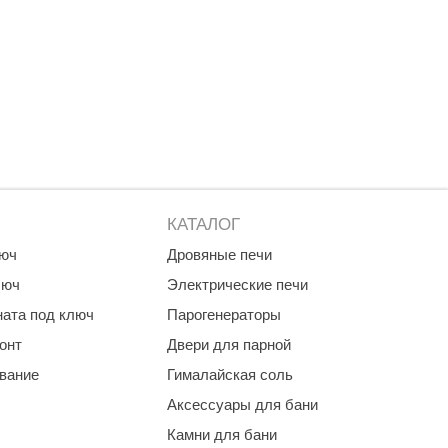
Morelli
Делсот
SAUNABOARD
Keya Sauna
Nikkarien
КАТАЛОГ
люч
Дровяные печи
люч
Электрические печи
ната под ключ
Парогенераторы
онт
Двери для парной
ование
Гималайская соль
Аксессуары для бани
Камни для бани