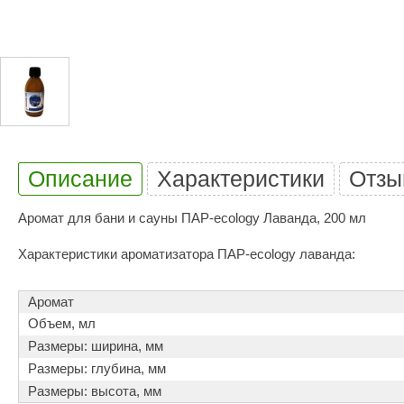
Купели для бани
Duramax
SLP
Дымоходы для печей
Karina
TMF
Инжкомцентр
3D SAUNA
Мебель для бани
Вулкан
Гефест
Душевые и паровые
Бренеран
Grill’D
Облицовки для печей
Царь-печи
Эволюция т
Описание
Характеристики
Отзы
Теплый камень
Россия
Готовые сауны
Аромат для бани и сауны ПАР-ecology Лаванда, 200 мл
ПАР-ecology
СОМ
ИК сауны
Характеристики ароматизатора ПАР-ecology лаванда:
EcoLife
Woodson
Фитобочки
Teplofom
JLT
Аромат
Объем, мл
Материалы для сауны
Mobiba
Talc
Размеры: ширина, мм
Hukka Design
Licht 2000
Материалы для хамама
Размеры: глубина, мм
PEKO
R-Snow
Размеры: высота, мм