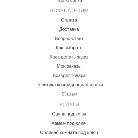
КЗ
ПОКУПАТЕЛЯМ
ерезка
Оплата
Доставка
улкан
Вопрос-ответ
ефест
Как выбрать
рмак-Термо
Как сделать заказ
ройка
Мои заказы
ренеран
Возврат товара
Политика конфиденциальности
rill’D
Статьи
обросталь
УСЛУГИ
зиСтим
Сауна под ключ
арь-печи
Хамам под ключ
волюция тепла
Соляная комната под ключ