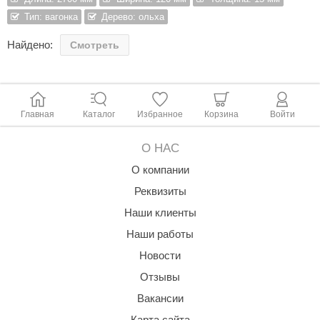
При оформлении заказа учитывайте, что в упаковке 6 шт.
Тип: вагонка
Дерево: ольха
aldus
Отгрузка осуществляется только упаковками.
Найдено:
vimol
Смотреть
uramax
LP
Главная
Каталог
Избранное
Корзина
Войти
олитех
О НАС
amylle
О компании
arina
Реквизиты
MF
Наши клиенты
еплодар
Наши работы
Новости
езувий
Отзывы
нжкомцентр
Вакансии
D SAUNA
Карта сайта