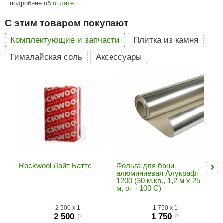
подробнее об
оплате
ariitti
С этим товаром покупают
entwood
Комплектующие и запчасти
Плитка из камня
KI
Гималайская соль
Аксессуары
ulikivi
ento
ylo
lumenberg
WDT
UX ELEMENTS
Rockwool Лайт Баттс
Фольга для бани
Ск
алюминиевая Алукрафт
50
1200 (30 м.кв., 1,2 м х 25
(0
edi
м, от +100 С)
ygroMatik
2 500
x
1
1 750
x
1
2 500
1 750
i
i
chiedel