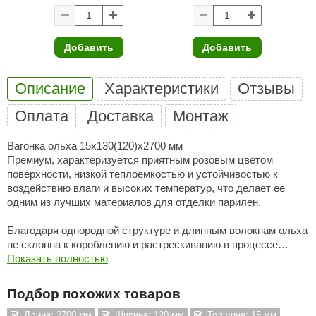
ANG’s
asel
Добавить
Добавить
usaterm
Описание
Характеристики
Отзывы
raft
Оплата
Доставка
Монтаж
ohol
Вагонка ольха 15х130(120)х2700 мм
entiotec
Премиум, характеризуется приятным розовым цветом
поверхности, низкой теплоемкостью и устойчивостью к
lover
воздействию влаги и высоких температур, что делает ее
одним из лучших материалов для отделки парилен.
aestro Woods
KOY
Благодаря однородной структуре и длинным волокнам ольха
не склонна к короблению и растрескиванию в процессе
c Light
сушки и эксплуатации.
Показать полностью
KERKES
К тому же ольха обладает антимикробными свойствами,
Подбор похожих товаров
усиливающимися при нагревании.
roConHealth
Длина: 2700 мм
Ширина: 120 мм
Толщина: 15 мм