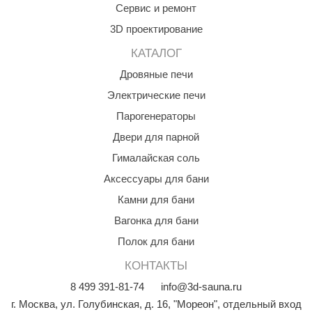
Сервис и ремонт
орнадо
3D проектирование
гненный камень
КАТАЛОГ
еплый камень
Дровяные печи
оссия
Электрические печи
эровита
Парогенераторы
Двери для парной
МТ
Гималайская соль
АР-ecology
Аксессуары для бани
СОМ
Камни для бани
остёр
Вагонка для бани
Полок для бани
НЕРГОРЕСУРС
КОНТАКТЫ
coLife
8
499
391-81-74
info@3d-sauna.ru
oodson
г. Москва
,
ул. Голубинская, д. 16, "Мореон", отдельный вход