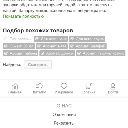
запарки обдать камни горячей водой, а затем плеснуть
КЗ
настой. Запарку можно использовать неоднократно.
Показать полностью
ерезка
улкан
Подбор похожих товаров
ефест
Тип: запарки
Для чего: баня
Для чего: сауна
Обьем: 30 мл
Аромат: мята
Аромат: шалфей
рмак-Термо
Аромат: чабрец
Аромат: донник
Аромат: тысячелистник
ройка
Найдено:
Смотреть
ренеран
rill’D
обросталь
Главная
Каталог
Избранное
Корзина
Войти
зиСтим
О НАС
арь-печи
О компании
волюция тепла
Реквизиты