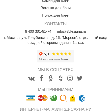
Камни для бани
R. KERN
Вагонка для бани
turm
Полок для бани
PEKO
КОНТАКТЫ
-Snow
8
499
391-81-74
info@3d-sauna.ru
г. Москва
,
ул. Голубинская, д. 16, "Мореон", отдельный вход
OLO
с задней стороны здания, 1 этаж
romawolke
тна
SNOOKER
МЫ В СОЦСЕТЯХ
remier
orelli
МЫ ПРИНИМАЕМ
ikkurila
lcon
ИНТЕРНЕТ-МАГАЗИН 3Д-САУНА.РУ