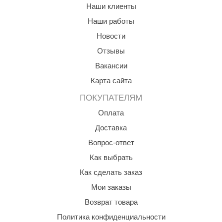
Наши клиенты
орнадо
Наши работы
гненный камень
Новости
еплый камень
Отзывы
оссия
Вакансии
Карта сайта
эровита
ПОКУПАТЕЛЯМ
МТ
Оплата
АР-ecology
Доставка
СОМ
Вопрос-ответ
остёр
Как выбрать
Как сделать заказ
НЕРГОРЕСУРС
Мои заказы
coLife
Возврат товара
oodson
Политика конфиденциальности