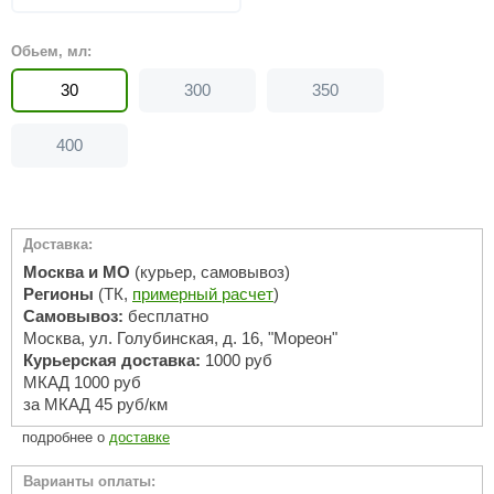
ariitti
Обьем, мл:
entwood
30
300
350
KI
400
ulikivi
ento
ylo
Доставка:
Москва и МО
(курьер, самовывоз)
lumenberg
Регионы
(ТК,
примерный расчет
)
Самовывоз:
бесплатно
WDT
Москва, ул. Голубинская, д. 16, "Мореон"
Курьерская доставка:
1000 руб
UX ELEMENTS
МКАД 1000 руб
за МКАД 45 руб/км
edi
подробнее о
доставке
ygroMatik
Варианты оплаты:
chiedel