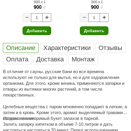
900
x
1
900
x
1
900
900
aldus
i
i
vimol
uramax
Добавить
Добавить
LP
Описание
Характеристики
Отзывы
олитех
Оплата
Доставка
Монтаж
amylle
В отличие от сауны, русские бани во все времена
arina
используют не только для мытья, но и для оздоровления
организма. Для этого, кроме веника, применяются запарки и
MF
отвары из вытяжки многих растений, в том числе
еплодар
лекарственных.
езувий
Целебные вещества с паром мгновенно попадают в легкие, а
затем и в кровь. Кроме этого, аромат выделяемый травами
нжкомцентр
создает неповторимый букет запахов в парной.
Использование:
Залить запарку кипятком в объеме 7-10 литров и дать
D SAUNA
настояться настояться 20 минут. Перед использованием