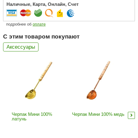
Наличные, Карта, Онлайн, Счет
ANG’s
asel
подробнее об
оплате
usaterm
С этим товаром покупают
raft
Аксессуары
ohol
entiotec
lover
aestro Woods
KOY
c Light
Черпак Мини 100%
Черпак Мини 100% медь
Уш
латунь
3л
KERKES
roConHealth