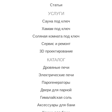
абантуй
Статьи
кма
УСЛУГИ
Сауна под ключ
eplofom
Хамам под ключ
LT
Соляная комната под ключ
еникс
Сервис и ремонт
eringer
3D проектирование
obiba
КАТАЛОГ
Дровяные печи
alc
Электрические печи
кспертСаун
Парогенераторы
еста
Двери для парной
ukka Design
Гималайская соль
Аксессуары для бани
icht 2000