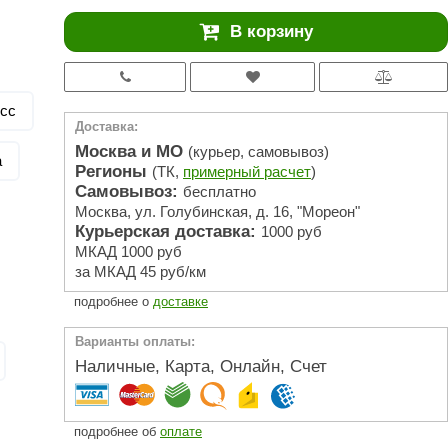
АРТА
В корзину
212F
Sangens
есс
Fischer
Доставка:
RAINZ
Москва и МО
(курьер, самовывоз)
а
Регионы
(ТК,
примерный расчет
)
PolarSpa
Самовывоз:
бесплатно
Москва, ул. Голубинская, д. 16, "Мореон"
Bentwood
Курьерская доставка:
1000 руб
Tylo
МКАД 1000 руб
за МКАД 45 руб/км
Wedi
подробнее о
доставке
Fasel
Варианты оплаты:
Sentiotec
Наличные, Карта, Онлайн, Счет
Ec Light
Kvimol
подробнее об
оплате