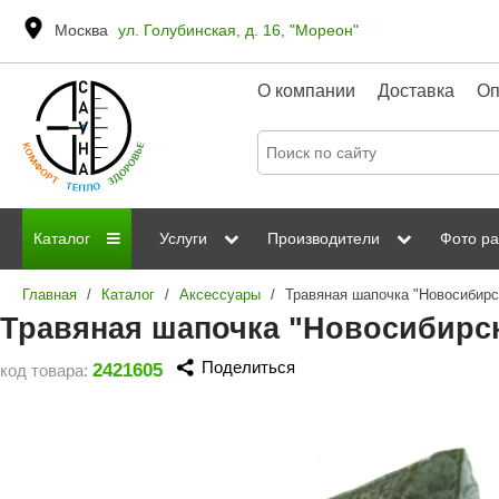
Москва
ул. Голубинская, д. 16, "Мореон"
О компании
Доставка
Оп
Каталог
Услуги
Производители
Фото ра
Главная
/
Каталог
/
Аксессуары
/
Дровяные печи
Паромакс
Steamtec
Сауны
Отделка 
Травяная шапочка "Новосибирск
Электрические печи
Grandis
Born
ИК сауны
Стеклян
Поделиться
2421605
код товара:
Kastor
Sawo
Парогенераторы
Невотон
Kaledo
Пульты управления
Steam and Water
Эверест
Камни для печей