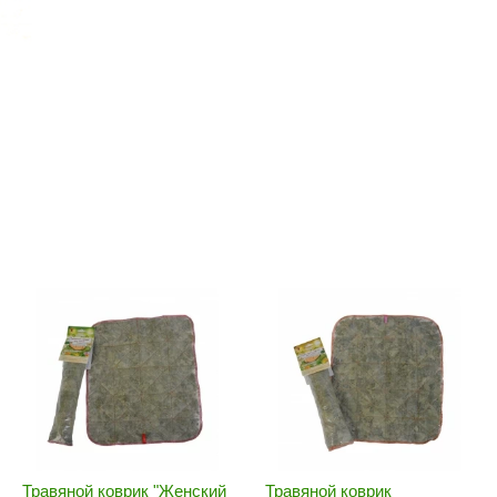
Политех
Теплодар
НКЗ
Ермак-Термо
Добросталь
епла
Торнадо
Аэровита
Костёр
Сабантуй
Феникс
ЭкспертСаун
DR. KERN
KOLO
Травяной коврик "Женский
Травяной коврик