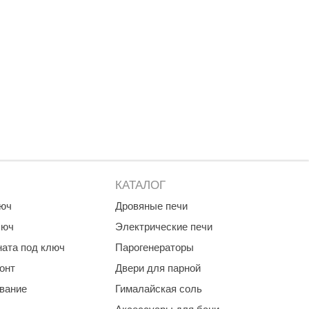
КАТАЛОГ
люч
Дровяные печи
люч
Электрические печи
ната под ключ
Парогенераторы
онт
Двери для парной
ование
Гималайская соль