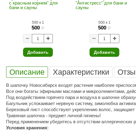
SPA & WELLNESS
с красным корнем" для
"Антистресс" для бани и
Этна
SNOOKER
бани и сауны
сауны
Для дома и дачи
Tikkurila
Elcon
500
x
1
500
x
1
TABA
MAGNUM
500
500
Акции и скидки
i
i
Termomuros
Covali
Finn icon
Размахайка
Добавить
Добавить
Описание
Характеристики
Отзы
В шапочку Новосибирск входят растения наиболее приспосо
Все они богаты эфирными маслами и микроэлементами, дей
Под воздействием горячего пара и воздуха в шапочке образу
Багульник успокаивает нервную систему, зимолюбка активиз
Березовый лист способствуют укреплению волос, защищает 
Травяная шапочка - предмет личной гигиены!
Перед применением убедитесь в отсутствии аллергических р
Условия хранения: