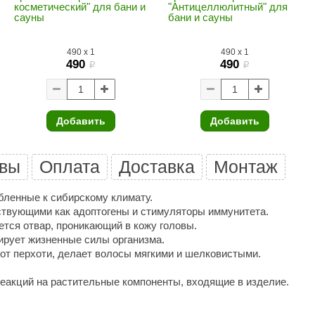
косметический" для бани и
"Антицеллюлитный" для
Premier
сауны
бани и сауны
Турция
490
x
1
490
x
1
Варвара
490
490
i
i
Olia
EDMUNDAS
Добавить
Добавить
вы
Оплата
Доставка
Монтаж
бленные к сибирскому климату.
ствующими как адоптогены и стимуляторы иммунитета.
ется отвар, проникающий в кожу головы.
ирует жизненные силы организма.
от перхоти, делает волосы мягкими и шелковистыми.
еакций на растительные компоненты, входящие в изделие.