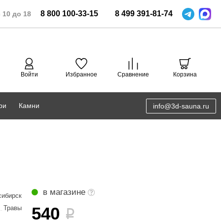
8
800
100-33-15
8
499
391-81-74
 10 до 18
Войти
Избранное
Сравнение
Корзина
ри
Камни
info@3d-sauna.ru
DoorWood
Соляная комната
Eos
3D проектирование
Anypool
PRO METALL
в магазине
сибирск
Руспанель
540
Травы
i