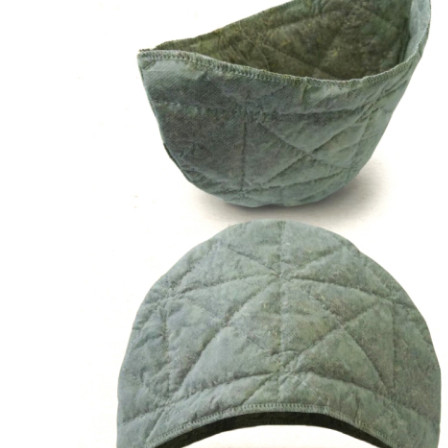
SPA-Технология
Lacoform
Иди в Баню
Composit
Двери для сауны
Spitzner
Baneum
Аксессуары
Mondex
ASTON
Ароматерапия
Black Banya
Баня Орган
Комплектующие и запчасти
MORZH
IDABIO
TechHolland
Helo
Гималайская соль
IKI
Tulikivi
Аудио/Акустика
Blumenberg
WDT
Освещение
HygroMatik
Schiedel
Kusaterm
Craft
Дерево для бани
Klover
Maestro Wo
Плитка из камня
KERKES
ProConHealt