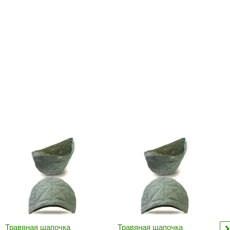
Camylle
Везувий
Березка
Тройка
ИзиСтим
Огненный камень
УМТ
ЭНЕРГОРЕСУРС
Акма
Feringer
Веста
Sturm
Aromawolke
Травяная шапочка
Травяная шапочка