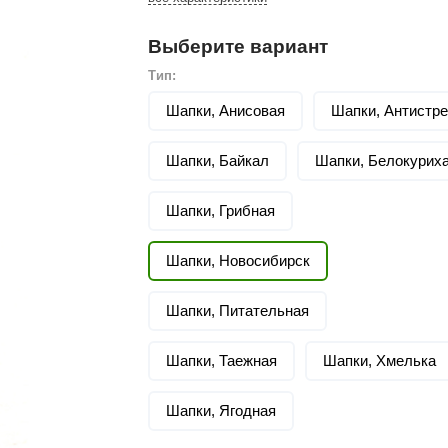
Сталь-Мастер
Банные штучки
Выберите вариант
CeruttiSpa
Тип:
Шапки, Анисовая
Suokka
Шапки, Антистр
ика
Русский дух
Шапки, Байкал
Шапки, Белокурих
Карельские легенды
Шапки, Грибная
Cariitti
Rento
Шапки, Новосибирск
LUX ELEMENTS
Шапки, Питательная
LANG’s
Rohol
Шапки, Таежная
Шапки, Хмелька
ods
KOY
Шапки, Ягодная
h
Baldus