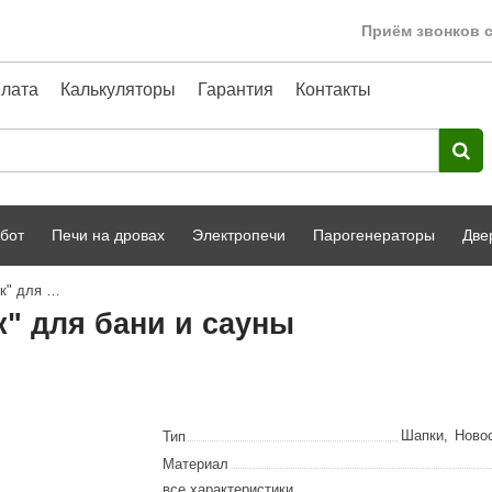
Приём звонков с
лата
Калькуляторы
Гарантия
Контакты
бот
Печи на дровах
Электропечи
Парогенераторы
Две
Травяная шапочка "Новосибирск" для бани и сауны
Harvia
парной
Турецкая баня
" для бани и сауны
HENKI
ный фасад
Сервис
Сила Алтая
Karhu
Шапки
,
Ново
Тип
A-Panel
Материал
все характеристики