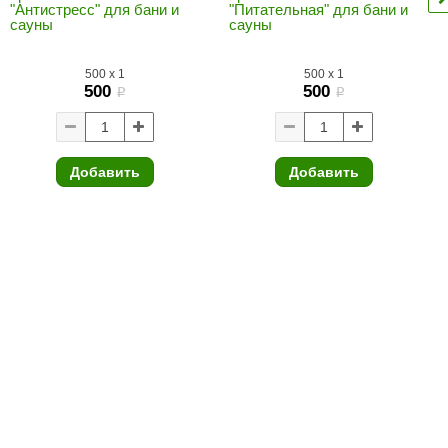
"Антистресс" для бани и
"Питательная" для бани и
Morelli
сауны
сауны
Делсот
500
x
1
500
x
1
SAUNABOARD
500
500
i
i
Keya Sauna
Nikkarien
Добавить
Добавить