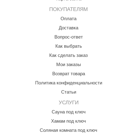
ПОКУПАТЕЛЯМ
ANG’s
Оплата
asel
Доставка
usaterm
Вопрос-ответ
raft
Как выбрать
ohol
Как сделать заказ
Мои заказы
entiotec
Возврат товара
lover
Политика конфиденциальности
aestro Woods
Статьи
KOY
УСЛУГИ
c Light
Сауна под ключ
Хамам под ключ
KERKES
Соляная комната под ключ
roConHealth