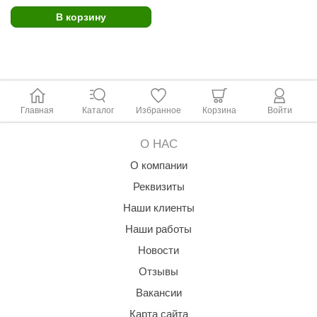
В корзину
ariitti
entwood
KI
ulikivi
Главная
Каталог
Избранное
Корзина
Войти
ento
О НАС
ylo
О компании
lumenberg
Реквизиты
WDT
Наши клиенты
Наши работы
UX ELEMENTS
Новости
edi
Отзывы
ygroMatik
Вакансии
chiedel
Карта сайта