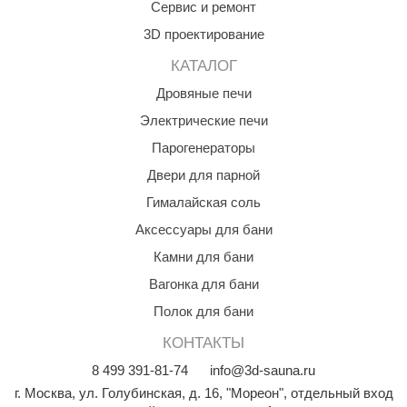
Сервис и ремонт
aldus
3D проектирование
vimol
КАТАЛОГ
uramax
Дровяные печи
Электрические печи
LP
Парогенераторы
олитех
Двери для парной
amylle
Гималайская соль
arina
Аксессуары для бани
Камни для бани
MF
Вагонка для бани
еплодар
Полок для бани
езувий
КОНТАКТЫ
нжкомцентр
8
499
391-81-74
info@3d-sauna.ru
г. Москва
,
ул. Голубинская, д. 16, "Мореон", отдельный вход
D SAUNA