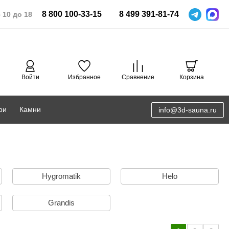
8
800
100-33-15
8
499
391-81-74
 10 до 18
Войти
Избранное
Сравнение
Корзина
ри
Камни
info@3d-sauna.ru
DoorWood
Соляная комната
Eos
3D проектирование
Hygromatik
Helo
Anypool
PRO METALL
Grandis
Руспанель