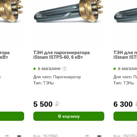
тора
ТЭН для парогенератора
ТЭН для п
 кВт
iSteam ISTPS-60, 6 кВт
iSteam IST
в магазине
в магази
р
Для чего:
Парогенератор
Для чего:
П
Тип:
ТЭНы
Тип:
ТЭНы
5 500
6 300
i
В корзину
Код: 3523860
Код: 350705