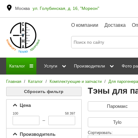
Москва
ул. Голубинская, д. 16, "Мореон"
О компании
Доставка
Оп
Каталог
Услуги
Производители
Фото ра
Главная
/
Каталог
/
Комплектующие и запчасти
/
Для парогенера
Дровяные печи
Паромакс
Steamtec
Сауны
Отделка 
Тэны для п
Сбросить фильтр
Электрические печи
Grandis
Born
ИК сауны
Стеклян
Цена
Паромакс
Kastor
Sawo
Парогенераторы
100
58 397
Невотон
Kaledo
–
Tylo
Пульты управления
Steam and Water
Эверест
Сортировать:
Производитель
Камни для печей