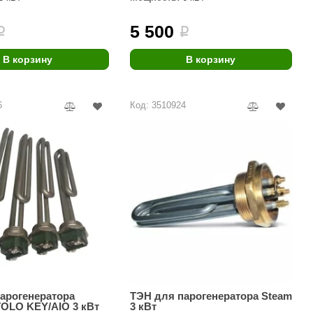
Camylle
5 500
i
i
Везувий
Березка
В корзину
В корзину
Тройка
6
Код: 3510924
ИзиСтим
Огненный камень
УМТ
ЭНЕРГОРЕСУРС
Акма
Feringer
Веста
Sturm
арогенератора
ТЭН для парогенератора Steam
Aromawolke
TOLO KEY/AIO 3 кВт
3 кВт