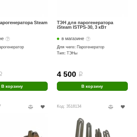
арогенератора Steam
ТЭН для парогенератора
iSteam ISTPS-30, 3 кВт
не
в магазине
арогенератор
Для чего:
Парогенератор
Тип:
ТЭНы
4 500
i
i
В корзину
В корзину
7
Код: 3518134