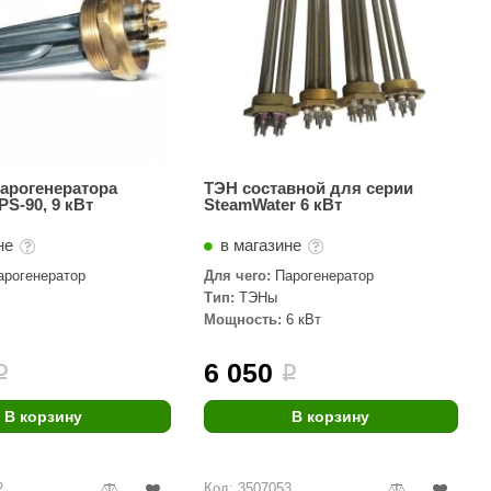
арогенератора
ТЭН составной для серии
PS-90, 9 кВт
SteamWater 6 кВт
не
в магазине
арогенератор
Для чего:
Парогенератор
Тип:
ТЭНы
Мощность:
6 кВт
6 050
i
i
В корзину
В корзину
2
Код: 3507053