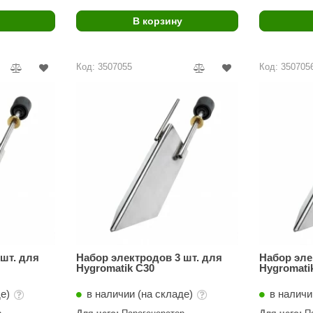
В корзину
Код: 3507055
Код: 350705
шт. для
Набор электродов 3 шт. для
Набор эле
Hygromatik C30
Hygromati
де)
в наличии (на складе)
в наличи