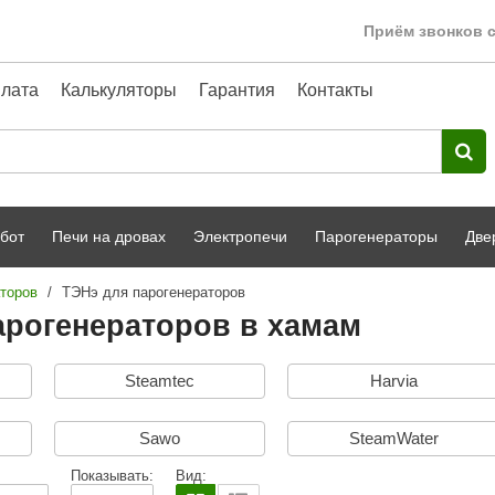
Приём звонков с
лата
Калькуляторы
Гарантия
Контакты
бот
Печи на дровах
Электропечи
Парогенераторы
Две
торов
/
ТЭНэ для парогенераторов
Harvia
парной
Турецкая баня
арогенераторов в хамам
HENKI
ный фасад
Сервис
Steamtec
Harvia
Сила Алтая
Karhu
Sawo
SteamWater
A-Panel
Показывать:
Вид: