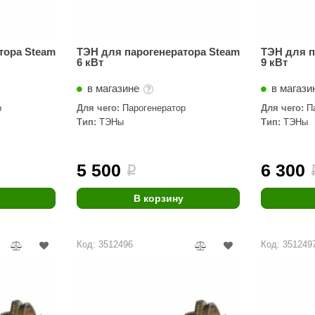
тора Steam
ТЭН для парогенератора Steam
ТЭН для п
6 кВт
9 кВт
в магазине
в магази
р
Для чего:
Парогенератор
Для чего:
П
Тип:
ТЭНы
Тип:
ТЭНы
5 500
6 300
i
В корзину
Код: 3512496
Код: 351249