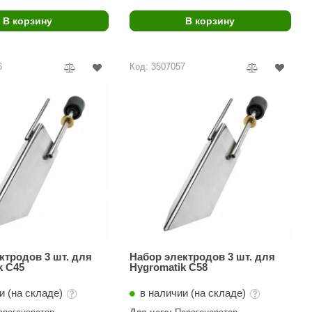
В корзину
В корзину
6
Код: 3507057
ктродов 3 шт. для
Набор электродов 3 шт. для
k C45
Hygromatik C58
и (на складе)
в наличии (на складе)