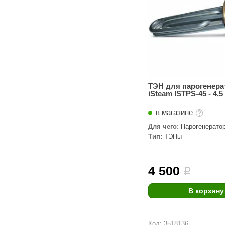
ТЭН для парогенера
iSteam ISTPS-45 - 4,5
в магазине
Для чего:
Парогенерато
Тип:
ТЭНы
4 500
i
В корзину
Код: 3518136