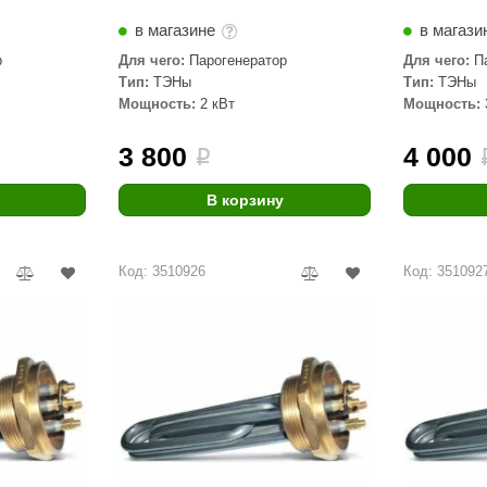
Premier
в магазине
в магази
Турция
р
Для чего:
Парогенератор
Для чего:
П
Тип:
ТЭНы
Тип:
ТЭНы
Варвара
Мощность:
2 кВт
Мощность:
Olia
3 800
4 000
i
EDMUNDAS
В корзину
Код: 3510926
Код: 351092