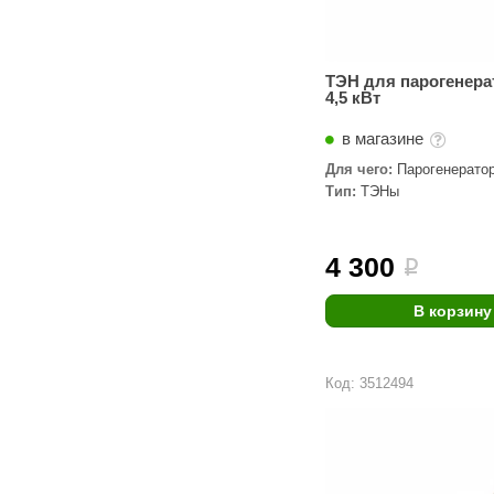
ТЭН для парогенера
4,5 кВт
в магазине
Для чего:
Парогенерато
Тип:
ТЭНы
4 300
i
В корзину
Код: 3512494