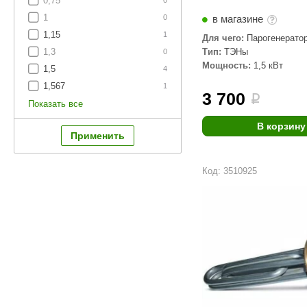
0,75
SPA & WELLNESS
0
Этна
SNOOKER
1
в магазине
0
Для дома и дачи
1,15
1
Tikkurila
Elcon
Для чего:
Парогенерато
Тип:
ТЭНы
1,3
0
TABA
MAGNUM
Акции и скидки
Мощность:
1,5 кВт
1,5
4
Termomuros
Covali
1,567
1
3 700
i
Показать все
Finn icon
Размахайка
В корзину
Код: 3510925