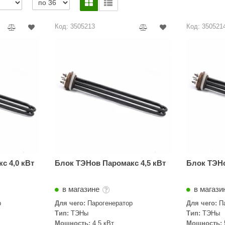
Сталь-Мастер
Банные штучки
Код: 3505213
Код: 350521
CeruttiSpa
Suokka
ика
Русский дух
Карельские легенды
Cariitti
Rento
LUX ELEMENTS
LANG’s
с 4,0 кВт
Блок ТЭНов Паромакс 4,5 кВт
Блок ТЭНо
Rohol
в магазине
в магази
ods
KOY
р
Для чего:
Парогенератор
Для чего:
П
h
Baldus
Тип:
ТЭНы
Тип:
ТЭНы
Мощность:
4,5 кВт
Мощность: