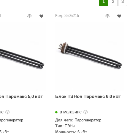
1
2
3
АРТА
212F
4
Код: 3505215
Sangens
Fischer
RAINZ
PolarSpa
Bentwood
Tylo
Wedi
Fasel
в Паромакс 5,0 кВт
Блок ТЭНов Паромакс 6,0 кВт
Sentiotec
не
в магазине
Ec Light
арогенератор
Для чего:
Парогенератор
Kvimol
Тип:
ТЭНы
5 кВт
Мощность:
6 кВт