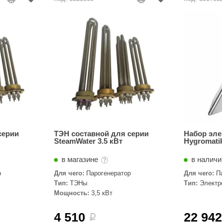
серии
ТЭН составной для серии
Набор эле
SteamWater 3.5 кВт
Hygromati
в магазине
в наличи
р
Для чего:
Парогенератор
Для чего:
П
Тип:
ТЭНы
Тип:
Элект
Мощность:
3,5 кВт
4 510
22 94
i