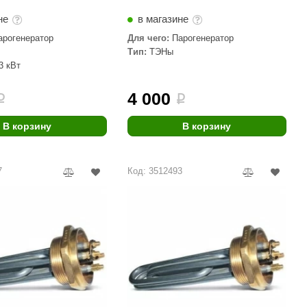
Morelli
не
в магазине
Делсот
арогенератор
Для чего:
Парогенератор
Тип:
ТЭНы
SAUNABOARD
3 кВт
Keya Sauna
4 000
i
i
Nikkarien
В корзину
В корзину
7
Код: 3512493