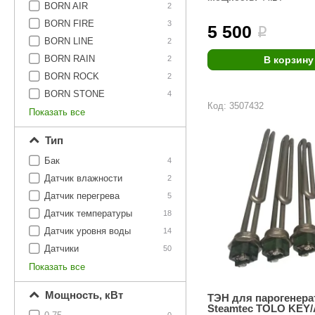
Купели для бани
BORN AIR
2
Duramax
SLP
BORN FIRE
3
5 500
i
Дымоходы для печей
Karina
TMF
BORN LINE
2
Инжкомцентр
3D SAUNA
BORN RAIN
2
В корзину
Мебель для бани
BORN ROCK
2
Вулкан
Гефест
BORN STONE
Душевые и паровые
4
Код: 3507432
Бренеран
Grill’D
Показать все
Облицовки для печей
Царь-печи
Эволюция т
Тип
Теплый камень
Россия
Готовые сауны
Бак
4
Датчик влажности
2
ПАР-ecology
СОМ
ИК сауны
Датчик перегрева
5
EcoLife
Woodson
Датчик температуры
18
Фитобочки
Teplofom
JLT
Датчик уровня воды
14
Датчики
50
Материалы для сауны
Mobiba
Talc
Показать все
Hukka Design
Licht 2000
Материалы для хамама
Мощность, кВт
ТЭН для парогенера
PEKO
R-Snow
Steamtec TOLO KEY/A