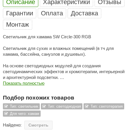
Описание
Характеристики
Отзывы
ariitti
Гарантии
Оплата
Доставка
entwood
Монтаж
KI
Светильник для хамама SW Circle-300 RGB
ulikivi
Светильник для сухих и влажных помещений (в тч для
ento
хамама, бассейна, санузлов и душевых).
ylo
На основе светодиодных модулей для создания
светодинамических эффектов и хромотерапии, интерьерной
lumenberg
и архитектурной подсветки.
Показать полностью
WDT
Характеристики:
UX ELEMENTS
Подбор похожих товаров
Размеры: В300*Д150*Ш85
Вес: 1000 гр +- 50 гр
edi
Тип: светильник
Тип: светодиодная
Тип: светотерапия
Макс. потр. мощность: 14 вт
Для чего: хамам
ygroMatik
Напряжение: 12 в
Тип светодиодов: SDM 5050-40 шт
Найдено:
Смотреть
chiedel
Степень защиты: IP 68