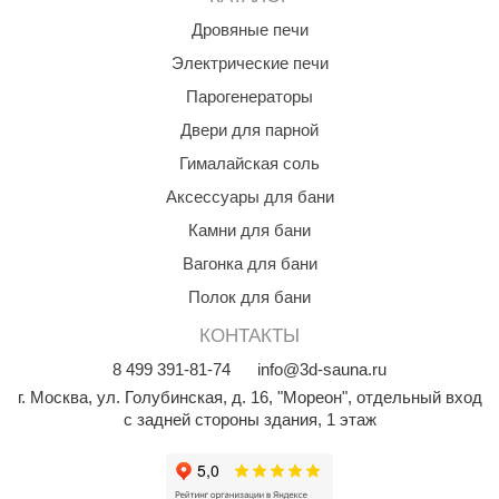
КЗ
Дровяные печи
Электрические печи
ерезка
Парогенераторы
улкан
Двери для парной
ефест
Гималайская соль
рмак-Термо
Аксессуары для бани
Камни для бани
ройка
Вагонка для бани
ренеран
Полок для бани
rill’D
КОНТАКТЫ
обросталь
8
499
391-81-74
info@3d-sauna.ru
зиСтим
г. Москва
,
ул. Голубинская, д. 16, "Мореон", отдельный вход
с задней стороны здания, 1 этаж
арь-печи
волюция тепла