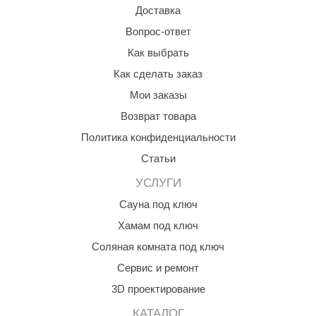
Доставка
aldus
Вопрос-ответ
vimol
Как выбрать
uramax
Как сделать заказ
Мои заказы
LP
Возврат товара
олитех
Политика конфиденциальности
amylle
Статьи
arina
УСЛУГИ
MF
Сауна под ключ
Хамам под ключ
еплодар
Соляная комната под ключ
езувий
Сервис и ремонт
нжкомцентр
3D проектирование
D SAUNA
КАТАЛОГ