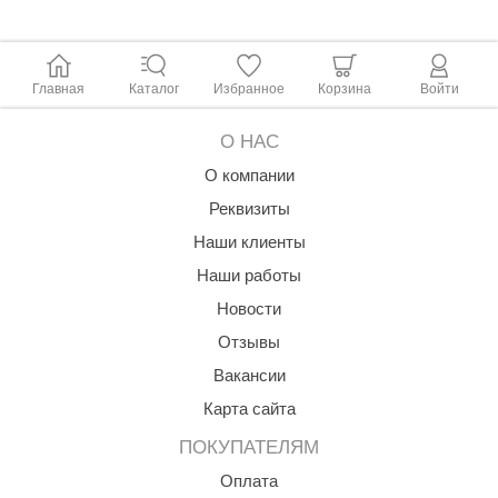
Угол рассеивания: 120 град.
ANG’s
В комплекте:
asel
Мини контроллер RGB ELF 12/24В, 2А канал
Главная
Каталог
Избранное
Корзина
Войти
Блок питания 18 вт, металл.
usaterm
О НАС
raft
О компании
ohol
Реквизиты
entiotec
Наши клиенты
Наши работы
lover
Новости
aestro Woods
Отзывы
KOY
Вакансии
c Light
Карта сайта
KERKES
ПОКУПАТЕЛЯМ
Оплата
roConHealth