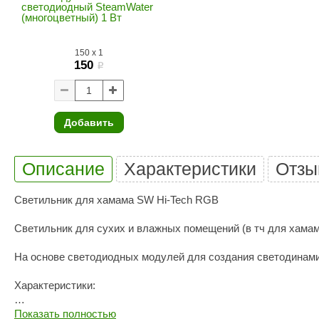
SPA & WELLNESS
светодиодный SteamWater
Этна
SNOOKER
(многоцветный) 1 Вт
Для дома и дачи
Tikkurila
Elcon
150
x
1
TABA
MAGNUM
150
Акции и скидки
i
Termomuros
Covali
Finn icon
Размахайка
Добавить
Описание
Характеристики
Отзы
Светильник для хамама SW Hi-Tech RGB
Светильник для сухих и влажных помещений (в тч для хамам
На основе светодиодных модулей для создания светодинами
Характеристики:
Показать полностью
Размеры: В300*Д150*Ш85