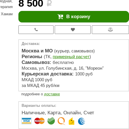
8 500
иодная
,
АРТА
i
терапия
212F
Хамам
В корзину
Sangens
Fischer
RAINZ
Доставка:
Москва и МО
(курьер, самовывоз)
PolarSpa
Регионы
(ТК,
примерный расчет
)
Самовывоз:
Bentwood
бесплатно
Москва, ул. Голубинская, д. 16, "Мореон"
Tylo
Курьерская доставка:
1000 руб
МКАД 1000 руб
Wedi
за МКАД 45 руб/км
Fasel
подробнее о
доставке
Sentiotec
Варианты оплаты:
Наличные, Карта, Онлайн, Счет
Ec Light
Kvimol