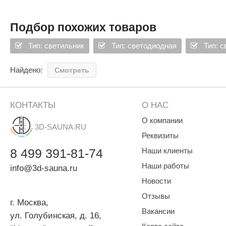
Вес: 1050 гр +- 50 гр
Макс. потр. мощность: 14 вт
Подбор похожих товаров
Напряжение: 12 в
Тип светодиодов: SDM 5050-40 шт
Тип: светильник
Тип: светодиодная
Тип: 
Степень защиты: IP 68
Угол рассеивания: 120 град.
В комплекте:
Найдено:
Смотреть
Мини контроллер RGB ELF 12/24В, 2А канал
Блок питания 18 вт, металл.
КОНТАКТЫ
О НАС
О компании
3D-SAUNA.RU
Реквизиты
8
499
391-81-74
Наши клиенты
Наши работы
info@3d-sauna.ru
Новости
Отзывы
г. Москва
,
Вакансии
ул. Голубинская, д. 16,