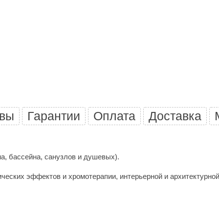
Premier
Турция
Варвара
Olia
EDMUNDAS
вы
Гарантии
Оплата
Доставка
а, бассейна, санузлов и душевых).
ческих эффектов и хромотерапии, интерьерной и архитектурной