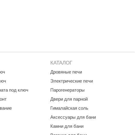
КАТАЛОГ
люч
Дровяные печи
люч
Электрические печи
ната под ключ
Парогенераторы
онт
Двери для парной
ование
Гималайская соль
Аксессуары для бани
Камни для бани