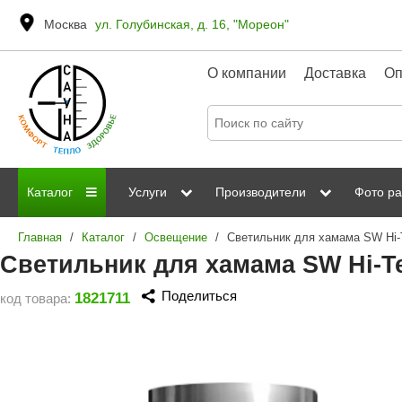
Москва
ул. Голубинская, д. 16, "Мореон"
О компании
Доставка
Оп
Каталог
Услуги
Производители
Фото ра
Главная
/
Каталог
/
Освещение
/
Дровяные печи
Паромакс
Steamtec
Сауны
Отделка 
Светильник для хамама SW Hi-T
Электрические печи
Grandis
Born
ИК сауны
Стеклян
Поделиться
1821711
код товара:
Kastor
Sawo
Парогенераторы
Невотон
Kaledo
Пульты управления
Steam and Water
Эверест
Камни для печей