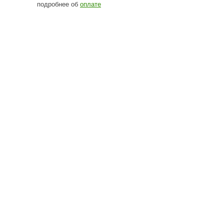
подробнее об
оплате
Camylle
Везувий
Березка
Тройка
ИзиСтим
Огненный камень
УМТ
ЭНЕРГОРЕСУРС
Акма
Feringer
Веста
Sturm
Aromawolke