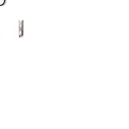
Политех
Теплодар
НКЗ
Ермак-Термо
Добросталь
епла
Торнадо
Аэровита
Костёр
Сабантуй
Феникс
ЭкспертСаун
DR. KERN
KOLO