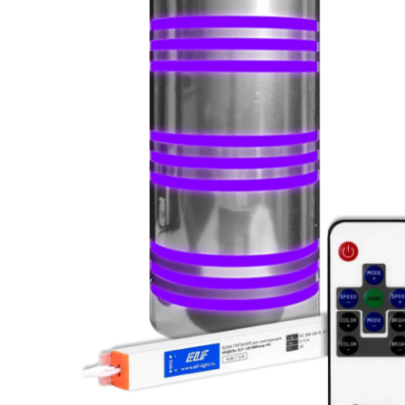
SPA-Технология
Lacoform
Иди в Баню
Composit
Двери для сауны
Spitzner
Baneum
Аксессуары
Mondex
ASTON
Ароматерапия
Black Banya
Баня Орган
Комплектующие и запчасти
MORZH
IDABIO
TechHolland
Helo
Гималайская соль
IKI
Tulikivi
Аудио/Акустика
Blumenberg
WDT
Освещение
HygroMatik
Schiedel
Kusaterm
Craft
Дерево для бани
Klover
Maestro Wo
Плитка из камня
KERKES
ProConHealt