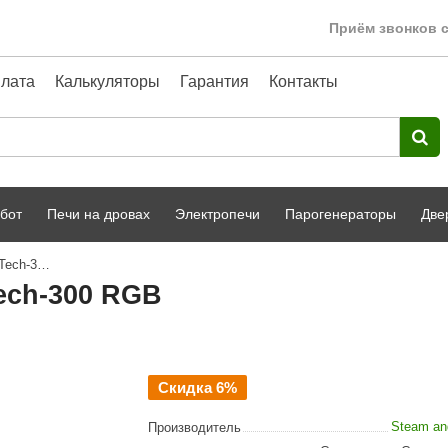
Приём звонков с
лата
Калькуляторы
Гарантия
Контакты
бот
Печи на дровах
Электропечи
Парогенераторы
Две
Светильник для хамама SW Hi-Tech-300 RGB
Harvia
парной
Турецкая баня
ech-300 RGB
HENKI
ный фасад
Сервис
Сила Алтая
Karhu
Скидка 6%
A-Panel
Steam an
Производитель