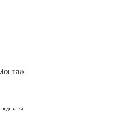
Morelli
Делсот
SAUNABOARD
Keya Sauna
Nikkarien
Монтаж
 подсветки.