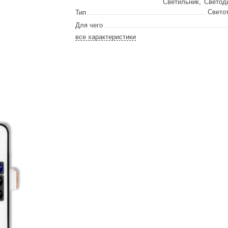
Светильник
,
Светод
Сталь-Мастер
Свето
Тип
Банные штучки
Для чего
все характеристики
CeruttiSpa
Suokka
ика
Русский дух
Карельские легенды
Cariitti
Rento
LUX ELEMENTS
LANG’s
Rohol
ods
KOY
h
Baldus