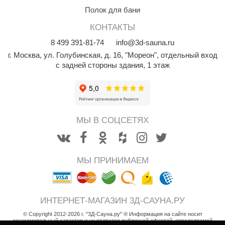
Полок для бани
КЗ
КОНТАКТЫ
ерезка
8
499
391-81-74
info@3d-sauna.ru
улкан
г. Москва
,
ул. Голубинская, д. 16, "Мореон", отдельный вход
с задней стороны здания, 1 этаж
ефест
рмак-Термо
ройка
МЫ В СОЦСЕТЯХ
ренеран
rill’D
обросталь
МЫ ПРИНИМАЕМ
зиСтим
арь-печи
ИНТЕРНЕТ-МАГАЗИН 3Д-САУНА.РУ
© Copyright 2012-2026 г. "3Д-Сауна.ру" ® Информация на сайте носит
волюция тепла
ознакомительный характер и не является публичной офертой, определяемой