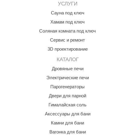
УСЛУГИ
aldus
Сауна под ключ
vimol
Хамам под ключ
uramax
Соляная комната под ключ
Сервис и ремонт
LP
3D проектирование
олитех
КАТАЛОГ
amylle
Дровяные печи
arina
Электрические печи
MF
Парогенераторы
Двери для парной
еплодар
Гималайская соль
езувий
Аксессуары для бани
нжкомцентр
Камни для бани
D SAUNA
Вагонка для бани