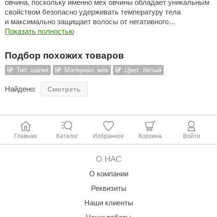
овчина,
поскольку именно мех овчины обладает уникальным
свойством безопасно удерживать температуру тела
ariitti
и
максимально защищает волосы от негативного
воздействия высокой температуры внутри парной.
Показать полностью
entwood
KI
Подбор похожих товаров
ulikivi
Тип: шапки
Материал: мех
Цвет: белый
ento
Найдено:
Смотреть
ylo
lumenberg
Главная
Каталог
Избранное
Корзина
Войти
WDT
О НАС
UX ELEMENTS
О компании
edi
Реквизиты
ygroMatik
Наши клиенты
chiedel