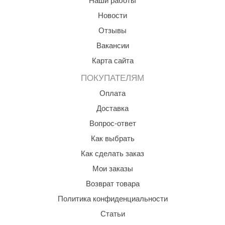
Наши работы
ANG’s
Новости
Отзывы
asel
Вакансии
usaterm
Карта сайта
raft
ПОКУПАТЕЛЯМ
ohol
Оплата
entiotec
Доставка
Вопрос-ответ
lover
Как выбрать
aestro Woods
Как сделать заказ
KOY
Мои заказы
c Light
Возврат товара
Политика конфиденциальности
KERKES
Статьи
roConHealth