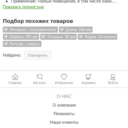
Применение: Любые помещения, в том числе бани.
Декор и отделка.
Показать полностью
ANG’s
asel
Подбор похожих товаров
usaterm
Материал: талькомагнезит
Длина: 590 мм
Ширина: 295 мм
Толщина: 30 мм
Форма: 3d панели
raft
Рельеф: спираль
ohol
Найдено:
Смотреть
entiotec
lover
aestro Woods
Главная
Каталог
Избранное
Корзина
Войти
KOY
О НАС
c Light
О компании
Реквизиты
KERKES
Наши клиенты
roConHealth