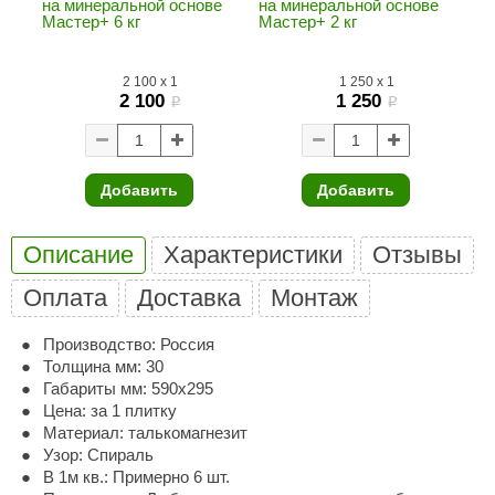
на минеральной основе
на минеральной основе
Мастер+ 6 кг
Мастер+ 2 кг
ariitti
entwood
2 100
x
1
1 250
x
1
2 100
1 250
i
i
KI
ulikivi
Добавить
Добавить
ento
ylo
Описание
Характеристики
Отзывы
lumenberg
Оплата
Доставка
Монтаж
WDT
Производство: Россия
UX ELEMENTS
Толщина мм: 30
Габариты мм: 590х295
edi
Цена: за 1 плитку
Материал: талькомагнезит
ygroMatik
Узор: Спираль
В 1м кв.: Примерно 6 шт.
chiedel