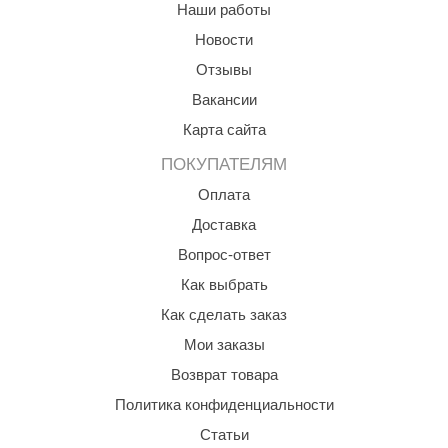
Наши работы
aldus
Новости
vimol
Отзывы
Вакансии
uramax
Карта сайта
LP
ПОКУПАТЕЛЯМ
олитех
Оплата
amylle
Доставка
arina
Вопрос-ответ
Как выбрать
MF
Как сделать заказ
еплодар
Мои заказы
езувий
Возврат товара
нжкомцентр
Политика конфиденциальности
D SAUNA
Статьи