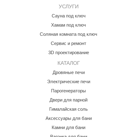
УСЛУГИ
КЗ
Сауна под ключ
ерезка
Хамам под ключ
улкан
Соляная комната под ключ
ефест
Сервис и ремонт
рмак-Термо
3D проектирование
КАТАЛОГ
ройка
Дровяные печи
ренеран
Электрические печи
rill’D
Парогенераторы
обросталь
Двери для парной
зиСтим
Гималайская соль
Аксессуары для бани
арь-печи
Камни для бани
волюция тепла
Вагонка для бани