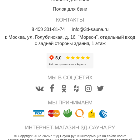
орнадо
Полок для бани
гненный камень
КОНТАКТЫ
еплый камень
8
499
391-81-74
info@3d-sauna.ru
г. Москва
,
ул. Голубинская, д. 16, "Мореон", отдельный вход
оссия
с задней стороны здания, 1 этаж
эровита
МТ
АР-ecology
МЫ В СОЦСЕТЯХ
СОМ
остёр
МЫ ПРИНИМАЕМ
НЕРГОРЕСУРС
coLife
ИНТЕРНЕТ-МАГАЗИН 3Д-САУНА.РУ
oodson
© Copyright 2012-2026 г. "3Д-Сауна.ру" ® Информация на сайте носит