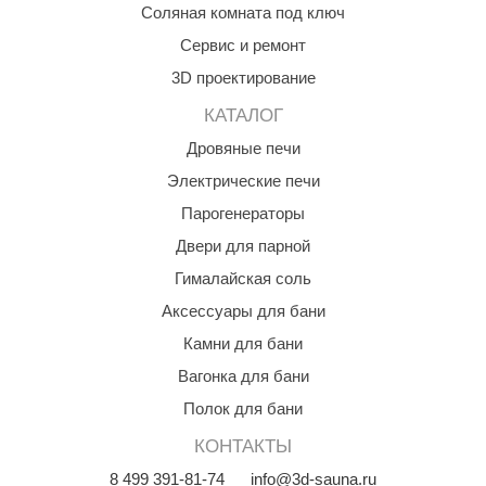
Соляная комната под ключ
КЗ
Сервис и ремонт
ерезка
3D проектирование
улкан
КАТАЛОГ
ефест
Дровяные печи
Электрические печи
рмак-Термо
Парогенераторы
ройка
Двери для парной
ренеран
Гималайская соль
rill’D
Аксессуары для бани
Камни для бани
обросталь
Вагонка для бани
зиСтим
Полок для бани
арь-печи
КОНТАКТЫ
волюция тепла
8
499
391-81-74
info@3d-sauna.ru