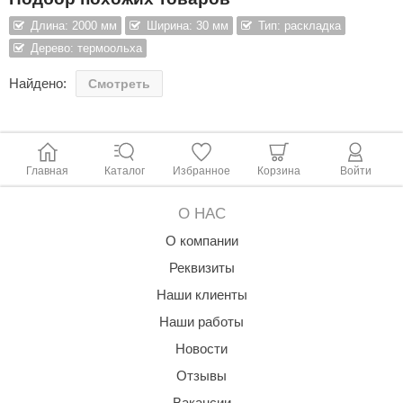
Длина: 2000 мм
Ширина: 30 мм
Тип: раскладка
ANG’s
Дерево: термоольха
asel
Найдено:
Смотреть
usaterm
raft
ohol
Главная
Каталог
Избранное
Корзина
Войти
entiotec
О НАС
lover
О компании
aestro Woods
Реквизиты
KOY
Наши клиенты
Наши работы
c Light
Новости
KERKES
Отзывы
roConHealth
Вакансии