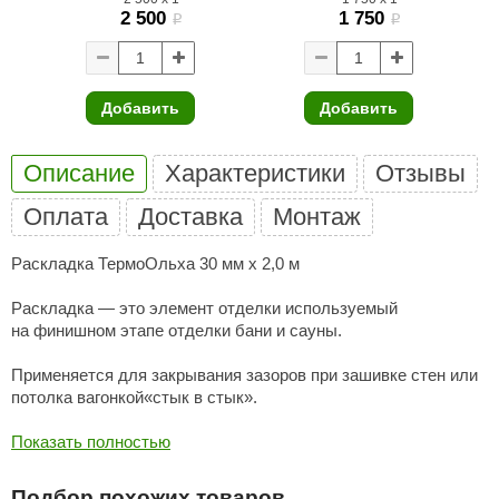
2 500
1 750
i
i
ariitti
entwood
Добавить
Добавить
KI
ulikivi
Описание
Характеристики
Отзывы
ento
Оплата
Доставка
Монтаж
ylo
Раскладка ТермоОльха 30 мм х 2,0 м
lumenberg
Раскладка — это элемент отделки используемый
WDT
на финишном этапе отделки бани и сауны.
UX ELEMENTS
Применяется для закрывания зазоров при зашивке стен или
потолка вагонкой«стык в стык».
edi
Показать полностью
ygroMatik
chiedel
Подбор похожих товаров