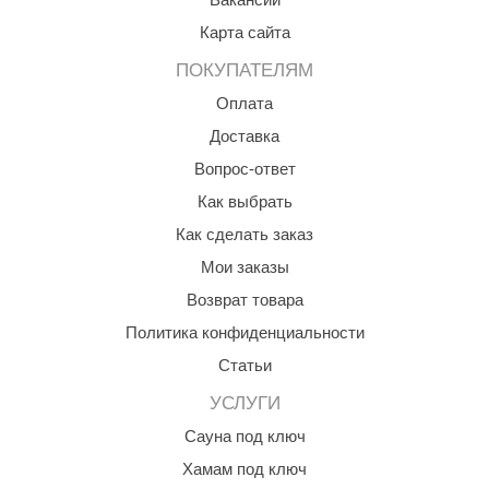
aldus
Карта сайта
vimol
ПОКУПАТЕЛЯМ
Оплата
uramax
Доставка
LP
Вопрос-ответ
олитех
Как выбрать
amylle
Как сделать заказ
Мои заказы
arina
Возврат товара
MF
Политика конфиденциальности
еплодар
Статьи
езувий
УСЛУГИ
нжкомцентр
Сауна под ключ
Хамам под ключ
D SAUNA