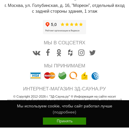
орнадо
г. Москва
,
ул. Голубинская, д. 16, "Мореон", отдельный вход
с задней стороны здания, 1 этаж
гненный камень
еплый камень
оссия
МЫ В СОЦСЕТЯХ
эровита
МТ
МЫ ПРИНИМАЕМ
АР-ecology
СОМ
ИНТЕРНЕТ-МАГАЗИН 3Д-САУНА.РУ
остёр
© Copyright 2012-2026 г. "3Д-Сауна.ру" ® Информация на сайте носит
ознакомительный характер и не является публичной офертой, определяемой
НЕРГОРЕСУРС
положениями статьи 437 Гражданского кодекса РФ
Мы используем cookie, чтобы сайт работал лучше
coLife
Возврат товара
(подробнее)
340
/ 1 шт.
Пользовательское соглашение
В корзину
i
Принять
oodson
Политика конфиденциальности