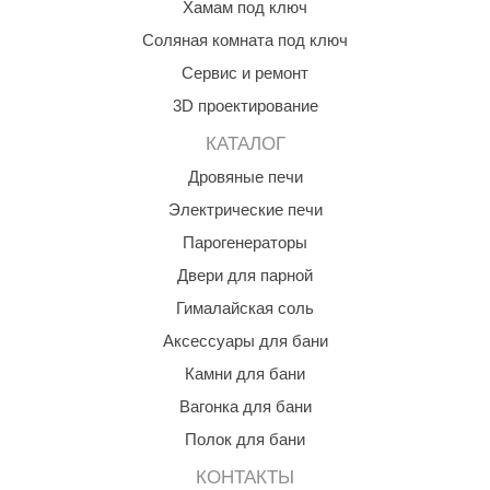
Хамам под ключ
КЗ
Соляная комната под ключ
ерезка
Сервис и ремонт
улкан
3D проектирование
КАТАЛОГ
ефест
Дровяные печи
рмак-Термо
Электрические печи
ройка
Парогенераторы
ренеран
Двери для парной
rill’D
Гималайская соль
Аксессуары для бани
обросталь
Камни для бани
зиСтим
Вагонка для бани
арь-печи
Полок для бани
волюция тепла
КОНТАКТЫ