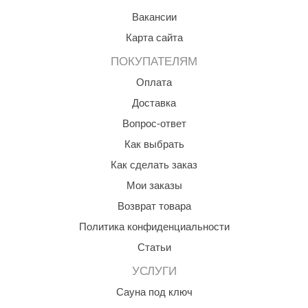
Вакансии
aldus
Карта сайта
vimol
ПОКУПАТЕЛЯМ
uramax
Оплата
LP
Доставка
олитех
Вопрос-ответ
Как выбрать
amylle
Как сделать заказ
arina
Мои заказы
MF
Возврат товара
еплодар
Политика конфиденциальности
езувий
Статьи
УСЛУГИ
нжкомцентр
Сауна под ключ
D SAUNA