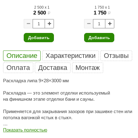
2 500
x
1
1 750
x
1
ariitti
2 500
1 750
i
i
entwood
KI
Добавить
Добавить
ulikivi
Описание
Характеристики
Отзывы
ento
Оплата
Доставка
Монтаж
ylo
lumenberg
Раскладка липа 9×28×3000 мм
WDT
Раскладка — это элемент отделки используемый
на финишном этапе отделки бани и сауны.
UX ELEMENTS
Применяется для закрывания зазоров при зашивке стен или
edi
потолка вагонкой «стык в стык».
ygroMatik
Липа является одним из самых популярных в России
Показать полностью
chiedel
материалом используемых при отделке саун и бань.