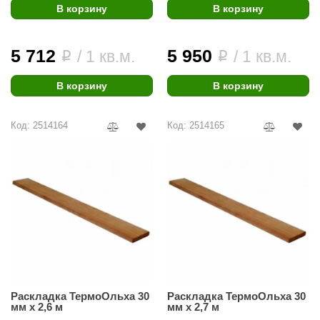
В корзину
В корзину
aldus
vimol
5 712
5 950
/ 1 кв.м.
/ 1 кв.м.
i
i
uramax
В корзину
В корзину
LP
олитех
Код: 2514164
Код: 2514165
amylle
arina
MF
еплодар
езувий
нжкомцентр
Раскладка ТермоОльха 30
Раскладка ТермоОльха 30
мм х 2,6 м
мм х 2,7 м
D SAUNA