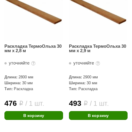
орнадо
гненный камень
еплый камень
оссия
Раскладка ТермоОльха 30
Раскладка ТермоОльха 30
эровита
мм х 2,8 м
мм х 2,9 м
МТ
уточняйте
уточняйте
АР-ecology
Длина:
2800 мм
Длина:
2900 мм
СОМ
Ширина:
30 мм
Ширина:
30 мм
Тип:
Раскладка
Тип:
Раскладка
остёр
476
493
/ 1 шт.
/ 1 шт.
i
i
НЕРГОРЕСУРС
coLife
В корзину
В корзину
oodson