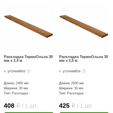
ANG’s
asel
usaterm
raft
ohol
entiotec
Раскладка ТермоОльха 30
Раскладка ТермоОльха 30
мм х 2,4 м
мм х 2,5 м
lover
уточняйте
уточняйте
aestro Woods
KOY
Длина:
2400 мм
Длина:
2500 мм
Ширина:
30 мм
Ширина:
30 мм
c Light
Тип:
Раскладка
Тип:
Раскладка
KERKES
408
425
/ 1 шт.
/ 1 шт.
i
i
roConHealth