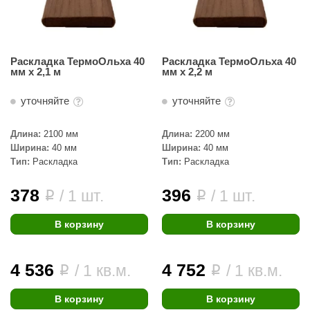
урция
елсот
ABA
Раскладка ТермоОльха 40
Раскладка ТермоОльха 40
мм х 2,1 м
мм х 2,2 м
MAGNUM
уточняйте
уточняйте
арвара
SAUNABOARD
Длина:
2100 мм
Длина:
2200 мм
Ширина:
40 мм
Ширина:
40 мм
ermomuros
Тип:
Раскладка
Тип:
Раскладка
ovali
378
396
/ 1 шт.
/ 1 шт.
i
i
lia
В корзину
В корзину
eya Sauna
inn icon
4 536
4 752
/ 1 кв.м.
/ 1 кв.м.
i
i
азмахайка
В корзину
В корзину