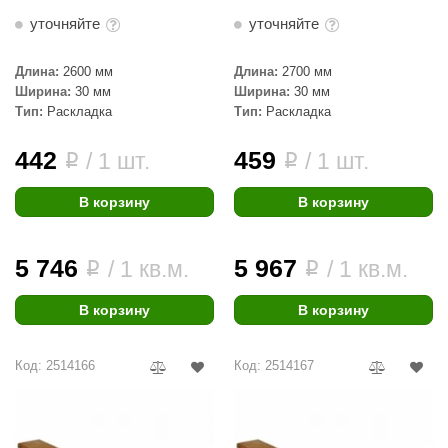
КЗ
уточняйте
уточняйте
ерезка
Длина:
2600 мм
Длина:
2700 мм
Ширина:
30 мм
Ширина:
30 мм
улкан
Тип:
Раскладка
Тип:
Раскладка
ефест
442
459
/ 1 шт.
/ 1 шт.
i
i
рмак-Термо
В корзину
В корзину
ройка
ренеран
5 746
5 967
/ 1 кв.м.
/ 1 кв.м.
i
i
rill’D
В корзину
В корзину
обросталь
зиСтим
Код: 2514166
Код: 2514167
арь-печи
волюция тепла