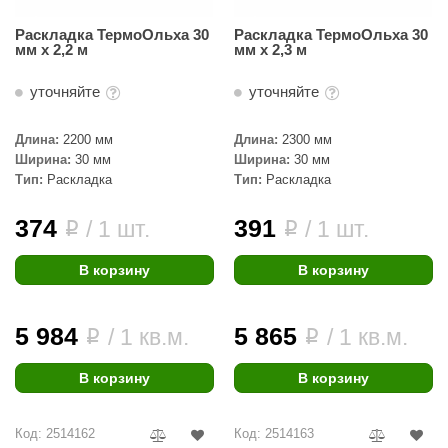
ariitti
Раскладка ТермоОльха 30
Раскладка ТермоОльха 30
мм х 2,2 м
мм х 2,3 м
entwood
уточняйте
уточняйте
KI
Длина:
2200 мм
Длина:
2300 мм
ulikivi
Ширина:
30 мм
Ширина:
30 мм
Тип:
Раскладка
Тип:
Раскладка
ento
ylo
374
391
/ 1 шт.
/ 1 шт.
i
i
lumenberg
В корзину
В корзину
WDT
UX ELEMENTS
5 984
5 865
/ 1 кв.м.
/ 1 кв.м.
i
i
edi
В корзину
В корзину
ygroMatik
Код: 2514162
Код: 2514163
chiedel