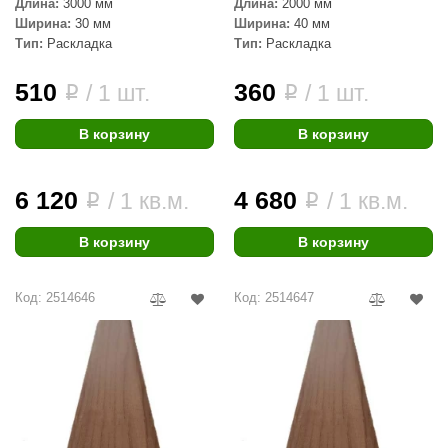
Длина:
3000 мм
Длина:
2000 мм
R. KERN
Ширина:
30 мм
Ширина:
40 мм
Тип:
Раскладка
Тип:
Раскладка
turm
PEKO
510
360
/ 1 шт.
/ 1 шт.
i
i
-Snow
В корзину
В корзину
OLO
6 120
4 680
romawolke
/ 1 кв.м.
/ 1 кв.м.
i
i
тна
В корзину
В корзину
SNOOKER
Код: 2514646
Код: 2514647
remier
orelli
ikkurila
lcon