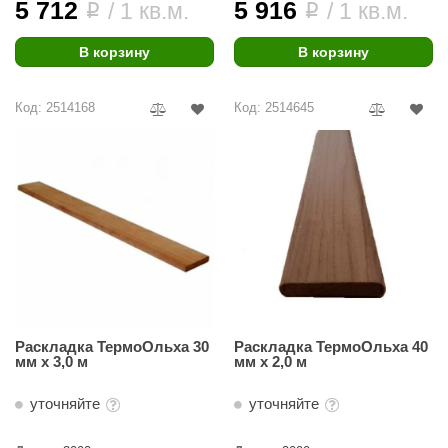
5 712
5 916
/ 1 кв.м.
/ 1 кв.м.
i
i
абантуй
кма
В корзину
В корзину
eplofom
Код: 2514168
Код: 2514645
LT
еникс
eringer
obiba
alc
кспертСаун
Раскладка ТермоОльха 30
Раскладка ТермоОльха 40
еста
мм х 3,0 м
мм х 2,0 м
ukka Design
уточняйте
уточняйте
icht 2000