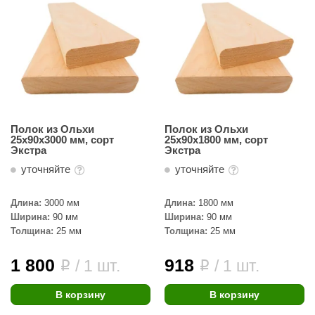
орнадо
гненный камень
еплый камень
оссия
эровита
Полок из Ольхи
Полок из Ольхи
25х90х3000 мм, сорт
25х90х1800 мм, сорт
МТ
Экстра
Экстра
АР-ecology
уточняйте
уточняйте
СОМ
Длина:
3000 мм
Длина:
1800 мм
Ширина:
90 мм
Ширина:
90 мм
остёр
Толщина:
25 мм
Толщина:
25 мм
НЕРГОРЕСУРС
1 800
918
/ 1 шт.
/ 1 шт.
i
i
coLife
В корзину
В корзину
oodson