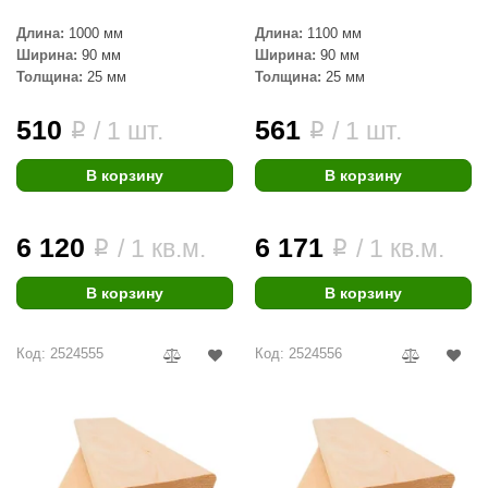
R. KERN
Длина:
1000 мм
Длина:
1100 мм
turm
Ширина:
90 мм
Ширина:
90 мм
Толщина:
25 мм
Толщина:
25 мм
PEKO
510
561
/ 1 шт.
/ 1 шт.
i
i
-Snow
OLO
В корзину
В корзину
romawolke
6 120
6 171
/ 1 кв.м.
/ 1 кв.м.
i
i
тна
SNOOKER
В корзину
В корзину
remier
Код: 2524555
Код: 2524556
orelli
ikkurila
lcon