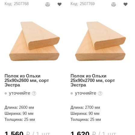
Код: 2507768
Код: 2507769
ANG’s
asel
usaterm
raft
ohol
entiotec
Полок из Ольхи
Полок из Ольхи
lover
25х90х2600 мм, сорт
25х90х2700 мм, сорт
Экстра
Экстра
aestro Woods
уточняйте
уточняйте
KOY
Длина:
2600 мм
Длина:
2700 мм
c Light
Ширина:
90 мм
Ширина:
90 мм
Толщина:
25 мм
Толщина:
25 мм
KERKES
roConHealth
1 560
1 620
/ 1 шт.
/ 1 шт.
i
i