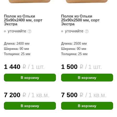
ariitti
Полок из Ольхи
Полок из Ольхи
entwood
25х90х2400 мм, сорт
25х90х2500 мм, сорт
Экстра
Экстра
KI
уточняйте
уточняйте
ulikivi
Длина:
2400 мм
Длина:
2500 мм
ento
Ширина:
90 мм
Ширина:
90 мм
Толщина:
25 мм
Толщина:
25 мм
ylo
1 440
1 500
/ 1 шт.
/ 1 шт.
i
i
lumenberg
WDT
В корзину
В корзину
UX ELEMENTS
7 200
7 500
/ 1 кв.м.
/ 1 кв.м.
i
i
edi
ygroMatik
В корзину
В корзину
chiedel