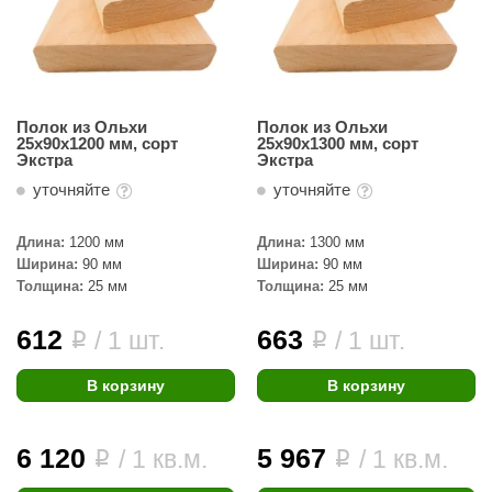
урция
елсот
ABA
Полок из Ольхи
Полок из Ольхи
MAGNUM
25х90х1200 мм, сорт
25х90х1300 мм, сорт
Экстра
Экстра
арвара
уточняйте
уточняйте
SAUNABOARD
Длина:
1200 мм
Длина:
1300 мм
ermomuros
Ширина:
90 мм
Ширина:
90 мм
Толщина:
25 мм
Толщина:
25 мм
ovali
lia
612
663
/ 1 шт.
/ 1 шт.
i
i
eya Sauna
В корзину
В корзину
inn icon
6 120
5 967
азмахайка
/ 1 кв.м.
/ 1 кв.м.
i
i