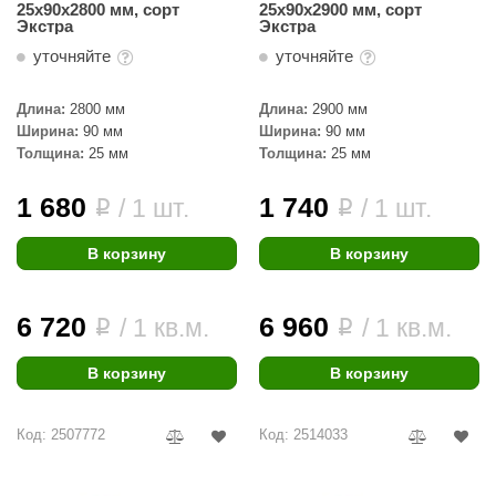
25х90х2800 мм, сорт
25х90х2900 мм, сорт
КЗ
Экстра
Экстра
уточняйте
уточняйте
ерезка
улкан
Длина:
2800 мм
Длина:
2900 мм
Ширина:
90 мм
Ширина:
90 мм
ефест
Толщина:
25 мм
Толщина:
25 мм
рмак-Термо
1 680
1 740
/ 1 шт.
/ 1 шт.
i
i
ройка
В корзину
В корзину
ренеран
rill’D
6 720
6 960
/ 1 кв.м.
/ 1 кв.м.
i
i
обросталь
В корзину
В корзину
зиСтим
арь-печи
Код: 2507772
Код: 2514033
волюция тепла