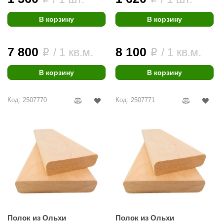
aldus
В корзину
В корзину
vimol
7 800
8 100
uramax
/ 1 кв.м.
/ 1 кв.м.
i
i
LP
В корзину
В корзину
олитех
Код: 2507770
Код: 2507771
amylle
arina
MF
еплодар
езувий
нжкомцентр
D SAUNA
Полок из Ольхи
Полок из Ольхи