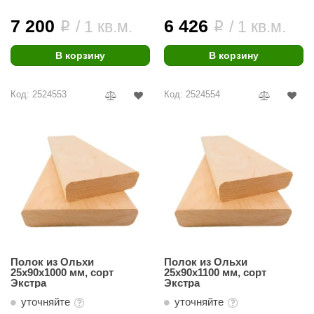
абантуй
7 200
6 426
/ 1 кв.м.
/ 1 кв.м.
i
i
кма
В корзину
В корзину
eplofom
LT
Код: 2524553
Код: 2524554
еникс
eringer
obiba
alc
кспертСаун
еста
Полок из Ольхи
Полок из Ольхи
ukka Design
25х90х1000 мм, сорт
25х90х1100 мм, сорт
Экстра
Экстра
icht 2000
уточняйте
уточняйте