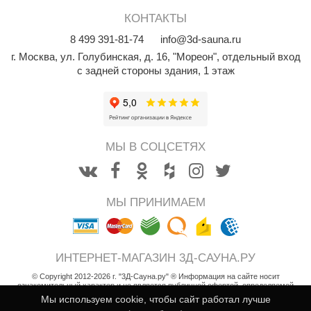
орнадо
КОНТАКТЫ
гненный камень
8
499
391-81-74
info@3d-sauna.ru
г. Москва
,
ул. Голубинская, д. 16, "Мореон", отдельный вход
еплый камень
с задней стороны здания, 1 этаж
оссия
эровита
МТ
МЫ В СОЦСЕТЯХ
АР-ecology
СОМ
МЫ ПРИНИМАЕМ
остёр
НЕРГОРЕСУРС
ИНТЕРНЕТ-МАГАЗИН 3Д-САУНА.РУ
coLife
© Copyright 2012-2026 г. "3Д-Сауна.ру" ® Информация на сайте носит
ознакомительный характер и не является публичной офертой, определяемой
oodson
положениями статьи 437 Гражданского кодекса РФ
Мы используем cookie, чтобы сайт работал лучше