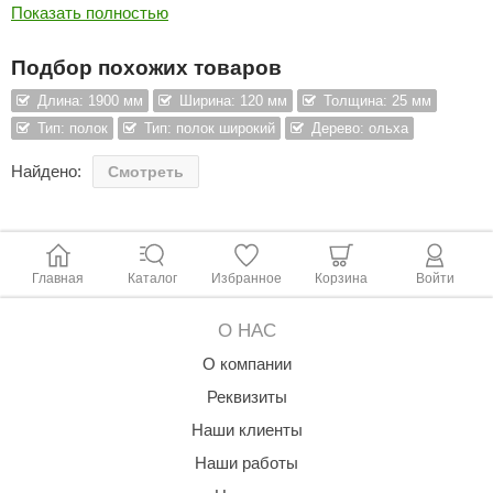
является лиственной породой дерева. (В других помещениях
Показать полностью
ANG’s
также используется).
По своим свойствам ничем не уступает липе, однако
Подбор похожих товаров
asel
принадлежит более дорогостоящему материалу.
Длина: 1900 мм
Ширина: 120 мм
Толщина: 25 мм
usaterm
Тип материала:
Полок
Тип: полок
Тип: полок широкий
Дерево: ольха
Порода:
Ольха
raft
Сорт:
Экстра
Найдено:
Смотреть
Толщина: 25
мм
ohol
Ширина: 12
0 мм
Длина: 19
00 мм
entiotec
lover
Главная
Каталог
Избранное
Корзина
Войти
aestro Woods
О НАС
KOY
О компании
Реквизиты
c Light
Наши клиенты
KERKES
Наши работы
roConHealth