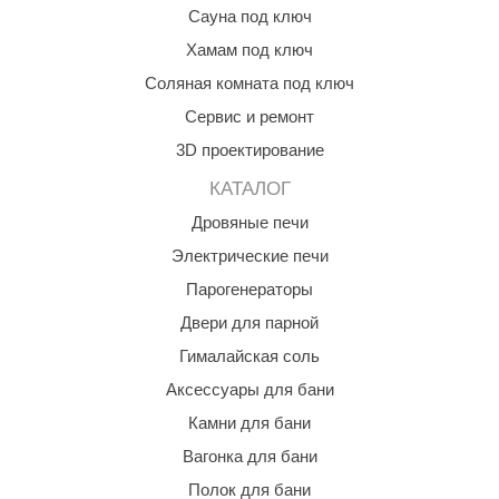
Сауна под ключ
КЗ
Хамам под ключ
ерезка
Соляная комната под ключ
улкан
Сервис и ремонт
ефест
3D проектирование
КАТАЛОГ
рмак-Термо
Дровяные печи
ройка
Электрические печи
ренеран
Парогенераторы
rill’D
Двери для парной
обросталь
Гималайская соль
Аксессуары для бани
зиСтим
Камни для бани
арь-печи
Вагонка для бани
волюция тепла
Полок для бани