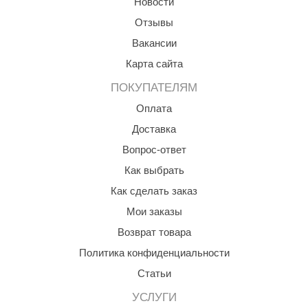
Новости
aldus
Отзывы
Вакансии
vimol
Карта сайта
uramax
ПОКУПАТЕЛЯМ
LP
Оплата
олитех
Доставка
amylle
Вопрос-ответ
Как выбрать
arina
Как сделать заказ
MF
Мои заказы
еплодар
Возврат товара
езувий
Политика конфиденциальности
нжкомцентр
Статьи
УСЛУГИ
D SAUNA