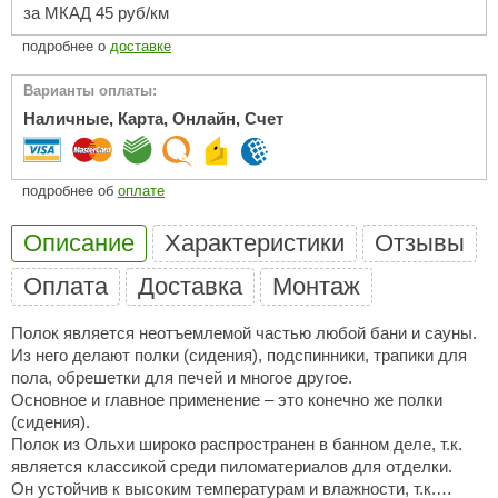
за МКАД 45 руб/км
ariitti
подробнее о
доставке
entwood
Варианты оплаты:
Наличные, Карта, Онлайн, Счет
KI
ulikivi
подробнее об
оплате
ento
Описание
Характеристики
Отзывы
ylo
Оплата
Доставка
Монтаж
lumenberg
WDT
Полок является неотъемлемой частью любой бани и сауны.
Из него делают полки (сидения), подспинники, трапики для
UX ELEMENTS
пола, обрешетки для печей и многое другое.
Основное и главное применение – это конечно же полки
edi
(сидения).
Полок из Ольхи широко распространен в банном деле, т.к.
ygroMatik
является классикой среди пиломатериалов для отделки.
Он устойчив к высоким температурам и влажности, т.к.
chiedel