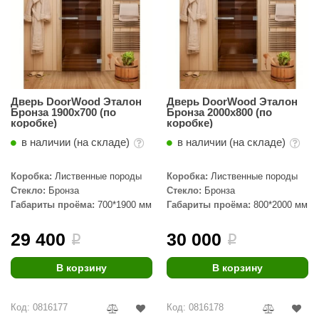
Дверь DoorWood Эталон
Дверь DoorWood Эталон
Бронза 1900х700 (по
Бронза 2000х800 (по
коробке)
коробке)
в наличии (на складе)
в наличии (на складе)
Коробка:
Лиственные породы
Коробка:
Лиственные породы
Стекло:
Бронза
Стекло:
Бронза
Габариты проёма:
700*1900 мм
Габариты проёма:
800*2000 мм
29 400
30 000
i
i
В корзину
В корзину
Код: 0816177
Код: 0816178