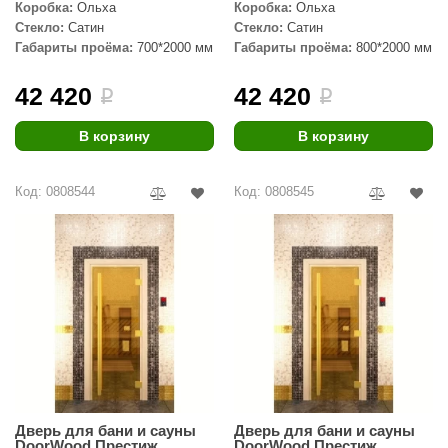
EDMUNDAS
Коробка:
Ольха
Коробка:
Ольха
Стекло:
Сатин
Стекло:
Сатин
ikkarien
Габариты проёма:
700*2000 мм
Габариты проёма:
800*2000 мм
42 420
42 420
i
i
В корзину
В корзину
Код: 0808544
Код: 0808545
Дверь для бани и сауны
Дверь для бани и сауны
DoorWood Престиж
DoorWood Престиж