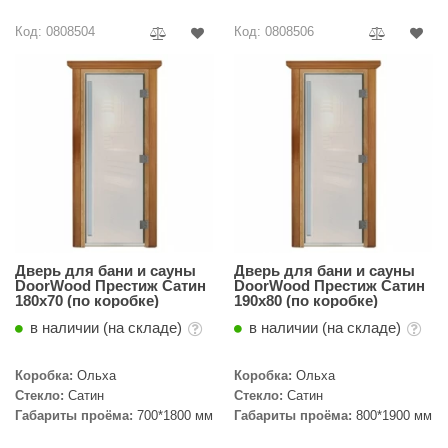
R. KERN
Код: 0808504
Код: 0808506
turm
PEKO
-Snow
OLO
romawolke
тна
SNOOKER
Дверь для бани и сауны
Дверь для бани и сауны
DoorWood Престиж Сатин
DoorWood Престиж Сатин
180х70 (по коробке)
190х80 (по коробке)
remier
в наличии (на складе)
в наличии (на складе)
orelli
Коробка:
Ольха
Коробка:
Ольха
ikkurila
Стекло:
Сатин
Стекло:
Сатин
Габариты проёма:
700*1800 мм
Габариты проёма:
800*1900 мм
lcon