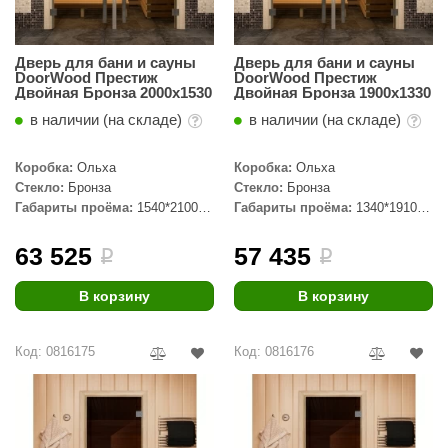
Дверь для бани и сауны
Дверь для бани и сауны
DoorWood Престиж
DoorWood Престиж
Двойная Бронза 2000х1530
Двойная Бронза 1900х1330
в наличии (на складе)
в наличии (на складе)
Коробка:
Ольха
Коробка:
Ольха
Стекло:
Бронза
Стекло:
Бронза
Габариты проёма:
1540*2100
Габариты проёма:
1340*1910
мм
мм
63 525
57 435
i
i
В корзину
В корзину
Код: 0816175
Код: 0816176