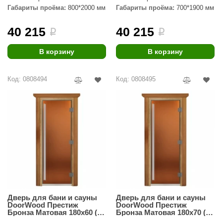
Габариты проёма:
800*2000 мм
Габариты проёма:
700*1900 мм
ANG’s
40 215
40 215
i
i
asel
usaterm
В корзину
В корзину
raft
Код: 0808494
Код: 0808495
ohol
entiotec
lover
aestro Woods
KOY
c Light
Дверь для бани и сауны
Дверь для бани и сауны
KERKES
DoorWood Престиж
DoorWood Престиж
Бронза Матовая 180х60 (по
Бронза Матовая 180х70 (по
roConHealth
коробке)
коробке)