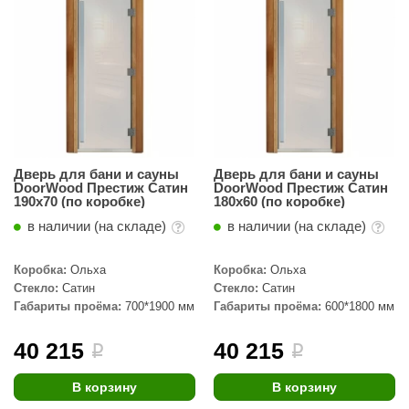
абантуй
кма
eplofom
LT
еникс
Дверь для бани и сауны
Дверь для бани и сауны
eringer
DoorWood Престиж Сатин
DoorWood Престиж Сатин
190х70 (по коробке)
180х60 (по коробке)
obiba
в наличии (на складе)
в наличии (на складе)
alc
Коробка:
Ольха
Коробка:
Ольха
кспертСаун
Стекло:
Сатин
Стекло:
Сатин
Габариты проёма:
700*1900 мм
Габариты проёма:
600*1800 мм
еста
40 215
40 215
i
i
ukka Design
icht 2000
В корзину
В корзину