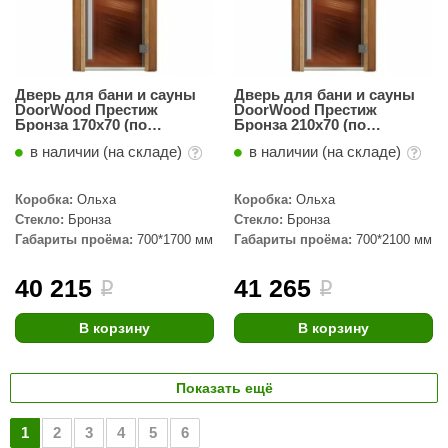
Дверь для бани и сауны
Дверь для бани и сауны
DoorWood Престиж
DoorWood Престиж
Бронза 170х70 (по
Бронза 210х70 (по
коробке)
коробке)
в наличии (на складе)
в наличии (на складе)
Коробка:
Ольха
Коробка:
Ольха
Стекло:
Бронза
Стекло:
Бронза
Габариты проёма:
700*1700 мм
Габариты проёма:
700*2100 мм
40 215
41 265
i
i
В корзину
В корзину
Показать ещё
1
2
3
4
5
6