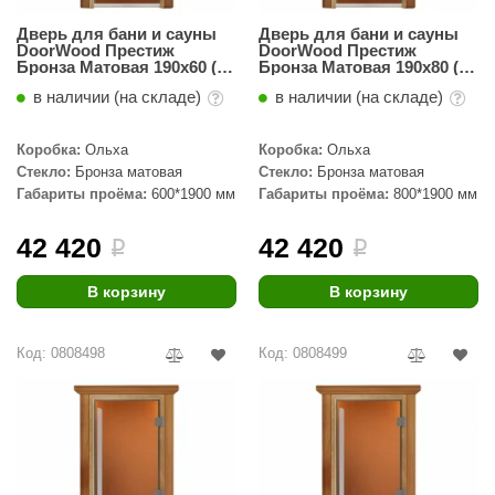
КЗ
Дверь для бани и сауны
Дверь для бани и сауны
DoorWood Престиж
DoorWood Престиж
ерезка
Бронза Матовая 190х60 (по
Бронза Матовая 190х80 (по
коробке)
коробке)
в наличии (на складе)
в наличии (на складе)
улкан
ефест
Коробка:
Ольха
Коробка:
Ольха
Стекло:
Бронза матовая
Стекло:
Бронза матовая
рмак-Термо
Габариты проёма:
600*1900 мм
Габариты проёма:
800*1900 мм
ройка
42 420
42 420
i
i
ренеран
В корзину
В корзину
rill’D
обросталь
Код: 0808498
Код: 0808499
зиСтим
арь-печи
волюция тепла