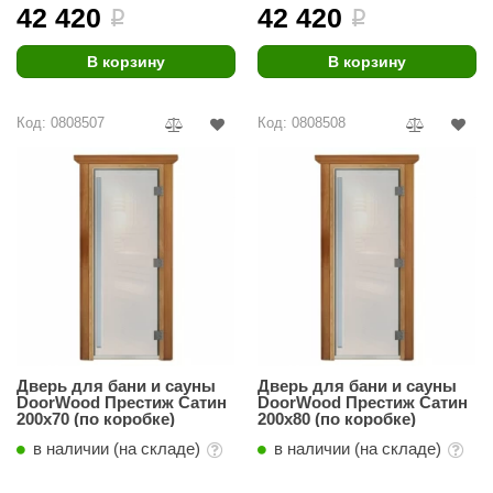
урция
42 420
42 420
i
i
елсот
В корзину
В корзину
ABA
Код: 0808507
Код: 0808508
MAGNUM
арвара
SAUNABOARD
ermomuros
ovali
lia
eya Sauna
Дверь для бани и сауны
Дверь для бани и сауны
DoorWood Престиж Сатин
DoorWood Престиж Сатин
inn icon
200х70 (по коробке)
200х80 (по коробке)
в наличии (на складе)
в наличии (на складе)
азмахайка