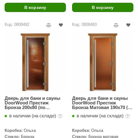
В корзину
В корзину
ariitti
entwood
Код: 0808492
Код: 0808493
KI
ulikivi
ento
ylo
lumenberg
WDT
Дверь для бани и сауны
Дверь для бани и сауны
UX ELEMENTS
DoorWood Престиж
DoorWood Престиж
Бронза 200х80 (по
Бронза Матовая 190х70 (по
коробке)
коробке)
edi
в наличии (на складе)
в наличии (на складе)
ygroMatik
Коробка:
Ольха
Коробка:
Ольха
chiedel
Стекло:
Бронза
Стекло:
Бронза матовая