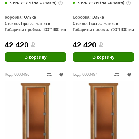
в наличии (на складе)
в наличии (на складе)
aldus
Коробка:
Ольха
Коробка:
Ольха
vimol
Стекло:
Бронза матовая
Стекло:
Бронза матовая
Габариты проёма:
600*1800 мм
Габариты проёма:
700*1800 мм
uramax
LP
42 420
42 420
i
i
олитех
В корзину
В корзину
amylle
Код: 0808496
Код: 0808497
arina
MF
еплодар
езувий
нжкомцентр
D SAUNA