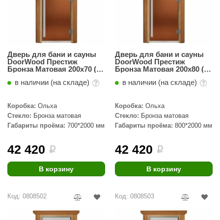
орнадо
гненный камень
еплый камень
Дверь для бани и сауны
Дверь для бани и сауны
DoorWood Престиж
DoorWood Престиж
оссия
Бронза Матовая 200х70 (по
Бронза Матовая 200х80 (по
коробке)
коробке)
эровита
в наличии (на складе)
в наличии (на складе)
МТ
Коробка:
Ольха
Коробка:
Ольха
Стекло:
Бронза матовая
Стекло:
Бронза матовая
АР-ecology
Габариты проёма:
700*2000 мм
Габариты проёма:
800*2000 мм
СОМ
42 420
42 420
i
i
остёр
В корзину
В корзину
НЕРГОРЕСУРС
coLife
Код: 0808502
Код: 0808503
oodson