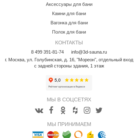
Аксессуары для бани
КЗ
Камни для бани
ерезка
Вагонка для бани
улкан
Полок для бани
ефест
КОНТАКТЫ
8
499
391-81-74
info@3d-sauna.ru
рмак-Термо
г. Москва
,
ул. Голубинская, д. 16, "Мореон", отдельный вход
ройка
с задней стороны здания, 1 этаж
ренеран
rill’D
обросталь
МЫ В СОЦСЕТЯХ
зиСтим
арь-печи
МЫ ПРИНИМАЕМ
волюция тепла