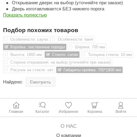
Открывание двери: на выбор (уточняйте при заказе)
Дверь изготавливается БЕЗ нижнего порога
ariitti
Показать полностью
entwood
Подбор похожих товаров
KI
Особенности: сауна
Особенности: баня
ulikivi
Коробка: лиственные породы
Ширина: 700 мм
Высота: 1900 мм
Стекло: сатин
Толщина стекла: 10 мм
ento
Сторона открывания: на выбор (уточняйте при заказе)
ylo
Рисунок на стекле: нет
Габариты проёма: 700*1900 мм
lumenberg
Найдено:
Смотреть
WDT
UX ELEMENTS
Главная
Каталог
Избранное
Корзина
Войти
edi
ygroMatik
О НАС
chiedel
О компании