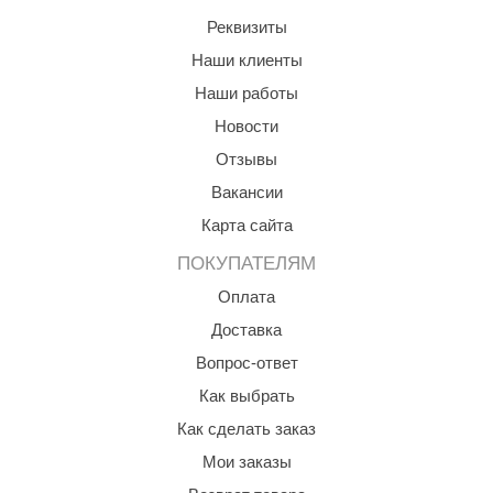
Реквизиты
ANG’s
Наши клиенты
asel
Наши работы
usaterm
Новости
raft
Отзывы
Вакансии
ohol
Карта сайта
entiotec
ПОКУПАТЕЛЯМ
lover
Оплата
aestro Woods
Доставка
KOY
Вопрос-ответ
Как выбрать
c Light
Как сделать заказ
KERKES
Мои заказы
roConHealth