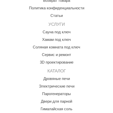
Возврат товара
aldus
Политика конфиденциальности
Статьи
vimol
УСЛУГИ
uramax
Сауна под ключ
LP
Хамам под ключ
олитех
Соляная комната под ключ
amylle
Сервис и ремонт
3D проектирование
arina
КАТАЛОГ
MF
Дровяные печи
еплодар
Электрические печи
езувий
Парогенераторы
нжкомцентр
Двери для парной
Гималайская соль
D SAUNA