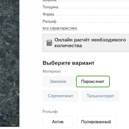
Сталь-Мастер
Толщина
Банные штучки
Форма
Рельеф
CeruttiSpa
все характеристики
Suokka
Онлайн расчёт необходимого
ика
Русский дух
количества
Карельские легенды
Cariitti
Выберите вариант
Материал:
Rento
Змеевик
Пироксенит
LUX ELEMENTS
LANG’s
Серпентинит
Талькохлорит
Rohol
Рельеф:
ods
KOY
Антик
Полированный
h
Baldus