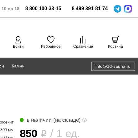
8
800
100-33-15
8
499
391-81-74
 10 до 18
Войти
Избранное
Сравнение
Корзина
ри
Камни
info@3d-sauna.ru
DoorWood
Соляная комната
Eos
3D проектирование
Anypool
PRO METALL
в наличии (на складе)
оксенит
Руспанель
850
/ 1 ед.
300 мм
i
300 мм