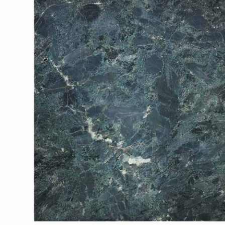
SPA-Технология
Lacoform
Иди в Баню
Composit
Двери для сауны
Spitzner
Baneum
Аксессуары
Mondex
ASTON
Ароматерапия
Black Banya
Баня Орган
Комплектующие и запчасти
MORZH
IDABIO
TechHolland
Helo
Гималайская соль
IKI
Tulikivi
Аудио/Акустика
Blumenberg
WDT
Освещение
HygroMatik
Schiedel
Kusaterm
Craft
Дерево для бани
Klover
Maestro Wo
Плитка из камня
KERKES
ProConHealt