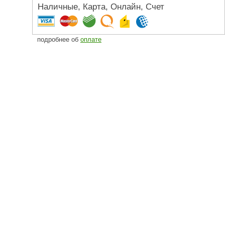
Наличные, Карта, Онлайн, Счет
Camylle
Везувий
подробнее об
оплате
Березка
Тройка
ИзиСтим
Огненный камень
УМТ
ЭНЕРГОРЕСУРС
Акма
Feringer
Веста
Sturm
Aromawolke