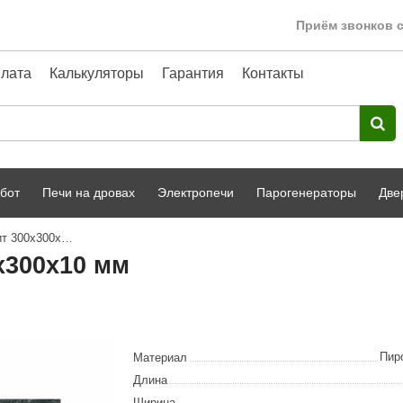
Приём звонков с
лата
Калькуляторы
Гарантия
Контакты
бот
Печи на дровах
Электропечи
Парогенераторы
Две
Плитка из пироксенита Элит 300х300х10 мм
Harvia
парной
Турецкая баня
х300х10 мм
HENKI
ный фасад
Сервис
Сила Алтая
Karhu
Пир
Материал
A-Panel
Длина
Ширина