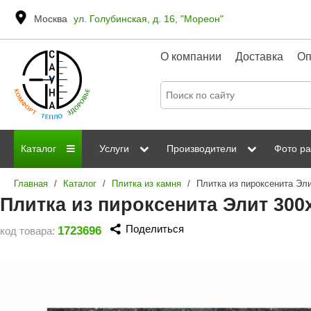
Москва
ул. Голубинская, д. 16, "Мореон"
О компании
Доставка
Оп
Каталог
Услуги
Производители
Фото ра
Главная
/
Каталог
/
Плитка из камня
/
Дровяные печи
Паромакс
Steamtec
Сауны
Отделка 
Плитка из пироксенита Элит 300
Электрические печи
Grandis
Born
ИК сауны
Стеклян
Поделиться
1723696
код товара:
Kastor
Sawo
Парогенераторы
Невотон
Kaledo
Пульты управления
Steam and Water
Эверест
Камни для печей