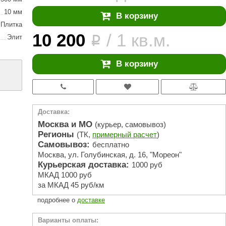
АРТА
10 мм
В корзину
212F
Плитка
10 200
/ 1 кв.м.
Элит
Sangens
i
Fischer
В корзину
RAINZ
PolarSpa
Bentwood
Доставка:
Москва и МО
(курьер, самовывоз)
Tylo
Регионы
(ТК,
примерный расчет
)
Самовывоз:
Wedi
бесплатно
Москва, ул. Голубинская, д. 16, "Мореон"
Fasel
Курьерская доставка:
1000 руб
МКАД 1000 руб
Sentiotec
за МКАД 45 руб/км
Ec Light
подробнее о
доставке
Kvimol
Варианты оплаты: