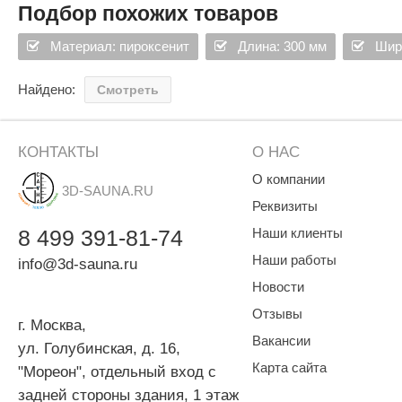
SPA & WELLNESS
Подбор похожих товаров
Этна
SNOOKER
Для дома и дачи
Материал: пироксенит
Длина: 300 мм
Шир
Tikkurila
Elcon
TABA
MAGNUM
Акции и скидки
Найдено:
Смотреть
Termomuros
Covali
Finn icon
Размахайка
КОНТАКТЫ
О НАС
О компании
3D-SAUNA.RU
Реквизиты
8
499
391-81-74
Наши клиенты
Наши работы
info@3d-sauna.ru
Новости
Отзывы
г. Москва
,
Вакансии
ул. Голубинская, д. 16,
Карта сайта
"Мореон", отдельный вход с
задней стороны здания, 1 этаж