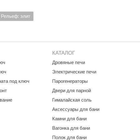
Morelli
Рельеф: элит
Делсот
SAUNABOARD
Keya Sauna
Nikkarien
КАТАЛОГ
люч
Дровяные печи
люч
Электрические печи
ната под ключ
Парогенераторы
онт
Двери для парной
ование
Гималайская соль
Аксессуары для бани
Камни для бани
Вагонка для бани
Полок для бани