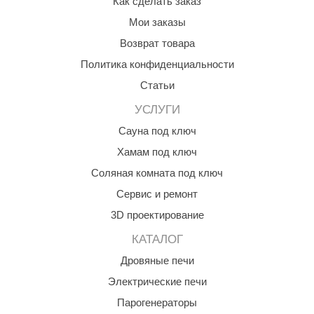
Как сделать заказ
ANG’s
Мои заказы
Возврат товара
asel
Политика конфиденциальности
usaterm
Статьи
raft
УСЛУГИ
ohol
Сауна под ключ
entiotec
Хамам под ключ
Соляная комната под ключ
lover
Сервис и ремонт
aestro Woods
3D проектирование
KOY
КАТАЛОГ
c Light
Дровяные печи
KERKES
Электрические печи
Парогенераторы
roConHealth