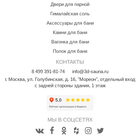
Двери для парной
aldus
Гималайская соль
vimol
Аксессуары для бани
uramax
Камни для бани
Вагонка для бани
LP
Полок для бани
олитех
КОНТАКТЫ
amylle
8
499
391-81-74
info@3d-sauna.ru
arina
г. Москва
,
ул. Голубинская, д. 16, "Мореон", отдельный вход
с задней стороны здания, 1 этаж
MF
еплодар
езувий
МЫ В СОЦСЕТЯХ
нжкомцентр
D SAUNA