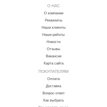
О НАС
ariitti
О компании
entwood
Реквизиты
KI
Наши клиенты
Наши работы
ulikivi
Новости
ento
Отзывы
ylo
Вакансии
lumenberg
Карта сайта
WDT
ПОКУПАТЕЛЯМ
Оплата
UX ELEMENTS
Доставка
edi
Вопрос-ответ
ygroMatik
Как выбрать
chiedel