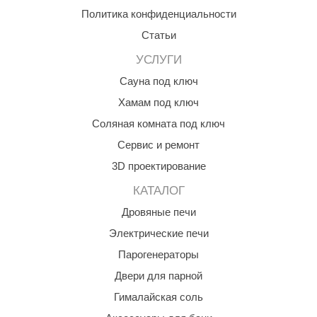
Политика конфиденциальности
aldus
Статьи
vimol
УСЛУГИ
uramax
Сауна под ключ
LP
Хамам под ключ
олитех
Соляная комната под ключ
Сервис и ремонт
amylle
3D проектирование
arina
КАТАЛОГ
MF
Дровяные печи
еплодар
Электрические печи
езувий
Парогенераторы
Двери для парной
нжкомцентр
Гималайская соль
D SAUNA