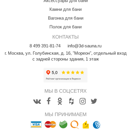
Аксессуары для бани
КЗ
Камни для бани
ерезка
Вагонка для бани
Полок для бани
улкан
КОНТАКТЫ
ефест
8
499
391-81-74
info@3d-sauna.ru
рмак-Термо
г. Москва
,
ул. Голубинская, д. 16, "Мореон", отдельный вход
с задней стороны здания, 1 этаж
ройка
ренеран
rill’D
МЫ В СОЦСЕТЯХ
обросталь
зиСтим
МЫ ПРИНИМАЕМ
арь-печи
волюция тепла