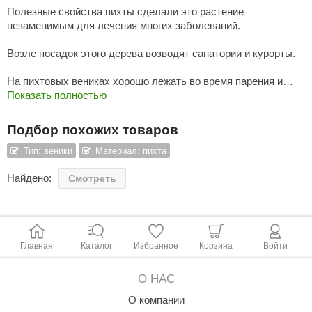
Полезные свойства пихты сделали это растение
ariitti
незаменимым для лечения многих заболеваний.
entwood
Возле посадок этого дерева возводят санатории и курорты.
KI
На пихтовых вениках хорошо лежать во время парения и
накрывать голову.
Показать полностью
ulikivi
Лучше всего пихтовый веник замочить в прохладной воде.
ento
Подбор похожих товаров
Заготавливать веники нужно только из зеленой хвои,
Тип: веники
Материал: пихта
ylo
пожелтевшая содержит в себе меньшее количество
Найдено:
lumenberg
аскорбиновой кислоты.
Смотреть
WDT
Подарите себе порцию этого необычного аромата вместе с
пихтовым веником для бани.
UX ELEMENTS
Главная
Каталог
Избранное
Корзина
Войти
Подходит:
edi
для обтираний тела
О НАС
ygroMatik
для ударных движений
О компании
припарок на всё тело
chiedel