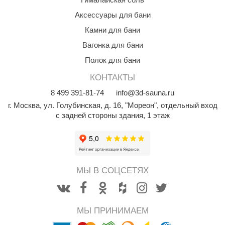
орнадо
Аксессуары для бани
гненный камень
Камни для бани
Вагонка для бани
еплый камень
Полок для бани
оссия
КОНТАКТЫ
эровита
8
499
391-81-74
info@3d-sauna.ru
МТ
г. Москва
,
ул. Голубинская, д. 16, "Мореон", отдельный вход
с задней стороны здания, 1 этаж
АР-ecology
СОМ
остёр
МЫ В СОЦСЕТЯХ
НЕРГОРЕСУРС
coLife
МЫ ПРИНИМАЕМ
oodson