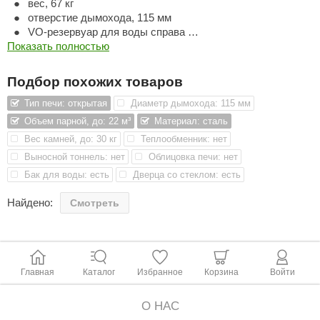
вес, 67 кг
отверстие дымохода, 115 мм
ANG’s
VO-резервуар для воды справа
Обновленная линейка печей Karhu.
Показать полностью
asel
usaterm
Новые модели стали легче, а также уменьшились
Подбор похожих товаров
безопасные расстояния.
raft
Тип печи: открытая
Диаметр дымохода: 115 мм
Всё это — без потери эффективности.
Объем парной, до: 22 м³
Материал: сталь
ohol
Вес камней, до: 30 кг
Теплообменник: нет
Печи имеют маркировку CE (знак европейского
entiotec
Выносной тоннель: нет
Облицовка печи: нет
соответствия).
Бак для воды: есть
Дверца со стеклом: есть
lover
Kastor Karhu — классическая дровяная печь в которой нет
Найдено:
ничего лишнего.
Смотреть
aestro Woods
Гармоничные формы и матовая сталь Karhu украсят собой
KOY
любую сауну.
c Light
Главная
Каталог
Избранное
Корзина
Войти
За привлекательным внешним видом скрываются
KERKES
достижения инженерного искусства.
О НАС
roConHealth
В конструкции использован эффект Коанда.