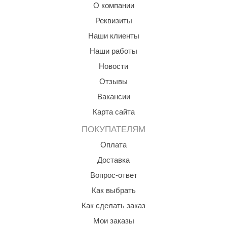
О компании
aldus
Это позволяет экономить дрова и усиливает теплоотдачу.
Реквизиты
vimol
Наши клиенты
В этой модификации присутствует бак для нагревания воды.
uramax
Наши работы
Новости
LP
Отзывы
олитех
Вакансии
amylle
Карта сайта
arina
ПОКУПАТЕЛЯМ
MF
Оплата
Доставка
еплодар
Вопрос-ответ
езувий
Как выбрать
нжкомцентр
Как сделать заказ
D SAUNA
Мои заказы