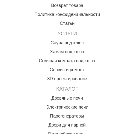
Возврат товара
КЗ
Политика конфиденциальности
ерезка
Статьи
улкан
УСЛУГИ
ефест
Сауна под ключ
рмак-Термо
Хамам под ключ
Соляная комната под ключ
ройка
Сервис и ремонт
ренеран
3D проектирование
rill’D
КАТАЛОГ
обросталь
Дровяные печи
зиСтим
Электрические печи
Парогенераторы
арь-печи
Двери для парной
волюция тепла
Гималайская соль