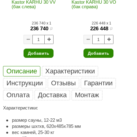
Kastor KARHU 30 VV
Kastor KARHU 30 VO
(бак слева)
(бак справа)
ariitti
entwood
236 740
x
1
226 448
x
1
236 740
226 448
i
i
KI
ulikivi
Добавить
Добавить
ento
ylo
Описание
Характеристики
lumenberg
Инструкции
Отзывы
Гарантии
WDT
Оплата
Доставка
Монтаж
UX ELEMENTS
Характеристики:
edi
размер сауны, 12-22 м3
ygroMatik
размеры шхгхв, 620х485х785 мм
вес камней, 25-30 кг
chiedel