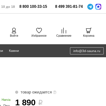
8
800
100-33-15
8
499
391-81-74
 10 до 18
Войти
Избранное
Сравнение
Корзина
ри
Камни
info@3d-sauna.ru
DoorWood
Соляная комната
Eos
3D проектирование
Anypool
PRO METALL
товар ожидается
Руспанель
1 890
Harvia
i
я
,
Печь