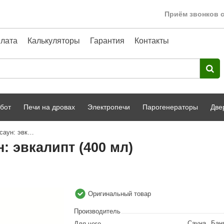
Приём звонков с
лата
Калькуляторы
Гарантия
Контакты
бот
Печи на дровах
Электропечи
Парогенераторы
Две
Ароматизаторы HARVIA для саун: эвкалипт (400 мл)
Harvia
парной
Турецкая баня
 эвкалипт (400 мл)
HENKI
ный фасад
Сервис
Сила Алтая
Karhu
Оригинальный товар
A-Panel
Производитель
Сауна
,
Бан
Для чего