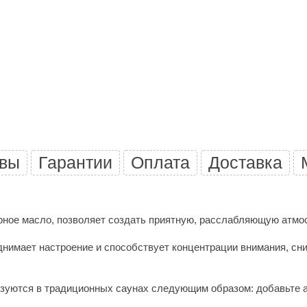
Premier
Турция
Варвара
Olia
EDMUNDAS
вы
Гарантии
Оплата
Доставка
ирное масло, позволяет создать приятную, расслабляющую атмо
днимает настроение и способствует концентрации внимания, сни
зуются в традиционных саунах следующим образом: добавьте ар