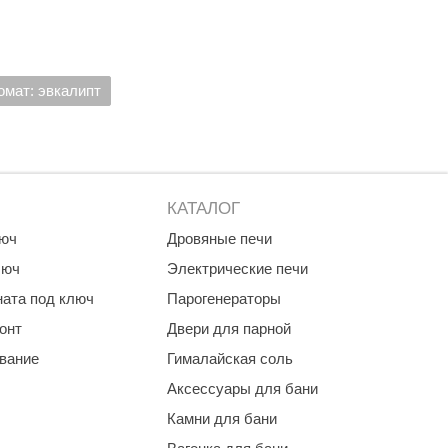
омат: эвкалипт
КАТАЛОГ
люч
Дровяные печи
люч
Электрические печи
ната под ключ
Парогенераторы
онт
Двери для парной
ование
Гималайская соль
Аксессуары для бани
Камни для бани