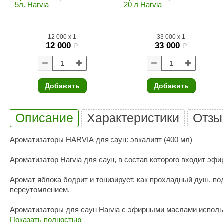
SPA & WELLNESS
5л. Harvia
20 л Harvia
Этна
SNOOKER
Для дома и дачи
Tikkurila
Elcon
12 000
x
1
33 000
x
1
TABA
MAGNUM
12 000
33 000
Акции и скидки
i
i
Termomuros
Covali
Finn icon
Размахайка
Добавить
Добавить
Описание
Характеристики
Отзы
Ароматизаторы HARVIA для саун: эвкалипт (400 мл)
Ароматизатор Harvia для саун, в состав которого входит эф
Аромат яблока бодрит и тонизирует, как прохладный душ, по
переутомлением.
Ароматизаторы для саун Harvia с эфирными маслами исполь
печи.
Показать полностью