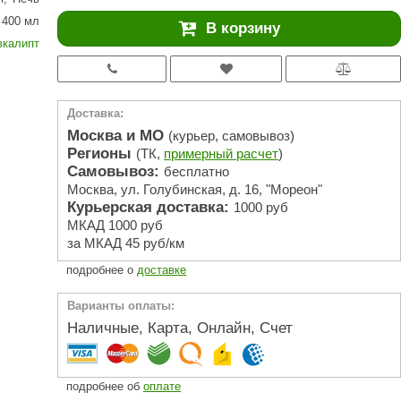
АРТА
400 мл
В корзину
212F
вкалипт
Sangens
Fischer
Доставка:
RAINZ
Москва и МО
(курьер, самовывоз)
Регионы
(ТК,
примерный расчет
)
PolarSpa
Самовывоз:
бесплатно
Москва, ул. Голубинская, д. 16, "Мореон"
Bentwood
Курьерская доставка:
1000 руб
Tylo
МКАД 1000 руб
за МКАД 45 руб/км
Wedi
подробнее о
доставке
Fasel
Варианты оплаты:
Sentiotec
Наличные, Карта, Онлайн, Счет
Ec Light
Kvimol
подробнее об
оплате