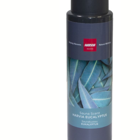
SPA-Технология
Lacoform
Иди в Баню
Composit
Двери для сауны
Spitzner
Baneum
Аксессуары
Mondex
ASTON
Ароматерапия
Black Banya
Баня Орган
Комплектующие и запчасти
MORZH
IDABIO
TechHolland
Helo
Гималайская соль
IKI
Tulikivi
Аудио/Акустика
Blumenberg
WDT
Освещение
HygroMatik
Schiedel
Kusaterm
Craft
Дерево для бани
Klover
Maestro Wo
Плитка из камня
KERKES
ProConHealt