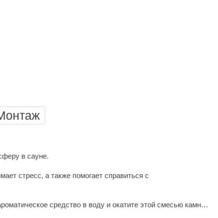
Morelli
Делсот
SAUNABOARD
Keya Sauna
Nikkarien
Монтаж
сферу в сауне.
мает стресс, а также помогает справиться с
оматическое средство в воду и окатите этой смесью камни