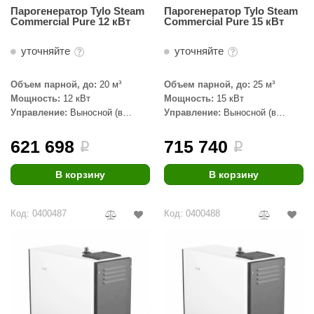
Парогенератор Tylo Steam
Парогенератор Tylo Steam
КЗ
Commercial Pure 12 кВт
Commercial Pure 15 кВт
ерезка
уточняйте
уточняйте
улкан
Объем парной, до:
20 м³
Объем парной, до:
25 м³
ефест
Мощность:
12 кВт
Мощность:
15 кВт
Управление:
Выносной (в
Управление:
Выносной (в
рмак-Термо
комплекте)
комплекте)
621 698
715 740
ройка
i
i
ренеран
В корзину
В корзину
rill’D
Код: 0400487
Код: 0400488
обросталь
зиСтим
арь-печи
волюция тепла