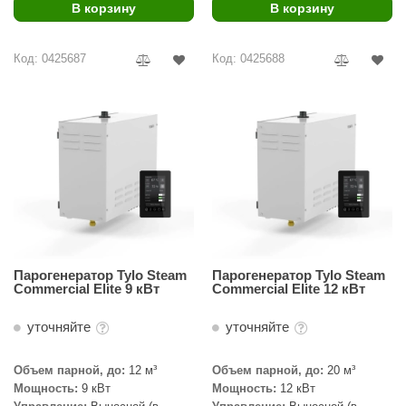
В корзину
В корзину
ariitti
Код: 0425687
Код: 0425688
entwood
KI
ulikivi
ento
ylo
lumenberg
WDT
Парогенератор Tylo Steam
Парогенератор Tylo Steam
Commercial Elite 9 кВт
Commercial Elite 12 кВт
UX ELEMENTS
уточняйте
уточняйте
edi
ygroMatik
Объем парной, до:
12 м³
Объем парной, до:
20 м³
Мощность:
9 кВт
Мощность:
12 кВт
chiedel