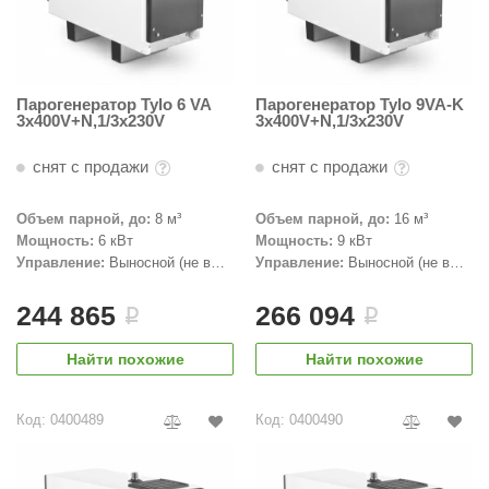
орнадо
гненный камень
еплый камень
Парогенератор Tylo 6 VA
Парогенератор Tylo 9VA-K
3x400V+N,1/3x230V
3x400V+N,1/3x230V
оссия
снят с продажи
снят с продажи
эровита
Объем парной, до:
8 м³
Объем парной, до:
16 м³
МТ
Мощность:
6 кВт
Мощность:
9 кВт
АР-ecology
Управление:
Выносной (не в
Управление:
Выносной (не в
комплекте)
комплекте)
СОМ
244 865
266 094
i
i
остёр
Найти похожие
Найти похожие
НЕРГОРЕСУРС
Код: 0400489
Код: 0400490
coLife
oodson