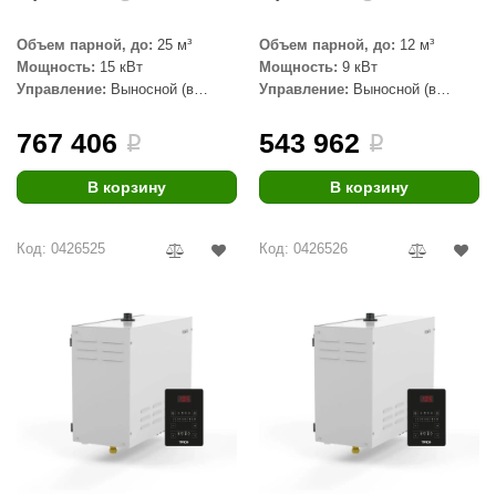
aldus
Объем парной, до:
25 м³
Объем парной, до:
12 м³
Мощность:
15 кВт
Мощность:
9 кВт
vimol
Управление:
Выносной (в
Управление:
Выносной (в
комплекте)
комплекте)
uramax
767 406
543 962
i
i
LP
В корзину
В корзину
олитех
amylle
Код: 0426525
Код: 0426526
arina
MF
еплодар
езувий
нжкомцентр
D SAUNA