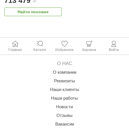
713 479
i
урция
Найти похожие
елсот
ABA
MAGNUM
арвара
Главная
Каталог
Избранное
Корзина
Войти
SAUNABOARD
О НАС
ermomuros
О компании
ovali
Реквизиты
lia
Наши клиенты
eya Sauna
Наши работы
Новости
inn icon
Отзывы
азмахайка
Вакансии