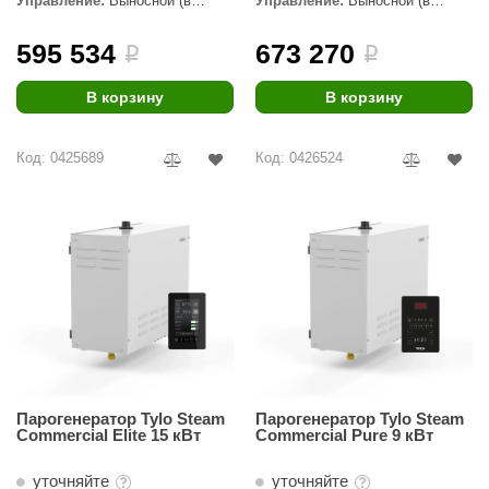
Управление:
Выносной (в
Управление:
Выносной (в
комплекте)
комплекте)
ANG’s
595 534
673 270
i
i
asel
В корзину
В корзину
usaterm
raft
Код: 0425689
Код: 0426524
ohol
entiotec
lover
aestro Woods
KOY
c Light
Парогенератор Tylo Steam
Парогенератор Tylo Steam
Commercial Elite 15 кВт
Commercial Pure 9 кВт
KERKES
roConHealth
уточняйте
уточняйте