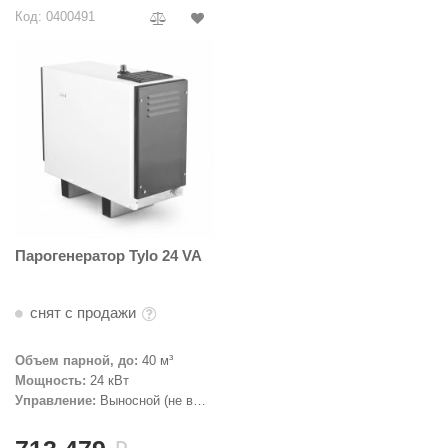
R. KERN
Код: 0400491
turm
PEKO
-Snow
OLO
romawolke
тна
Парогенератор Tylo 24 VA
SNOOKER
remier
снят с продажи
orelli
Объем парной, до:
40 м³
ikkurila
Мощность:
24 кВт
Управление:
Выносной (не в
комплекте)
lcon