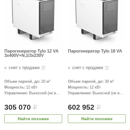
абантуй
кма
eplofom
LT
еникс
Парогенератор Tylo 12 VA
Парогенератор Tylo 18 VA
3x400V+N,1/3x230V
eringer
снят с продажи
снят с продажи
obiba
alc
Объем парной, до:
20 м³
Объем парной, до:
30 м³
Мощность:
12 кВт
Мощность:
12 кВт
кспертСаун
Управление:
Выносной (не в
Управление:
Выносной (не в
комплекте)
комплекте)
еста
305 070
602 952
i
i
ukka Design
Найти похожие
Найти похожие
icht 2000