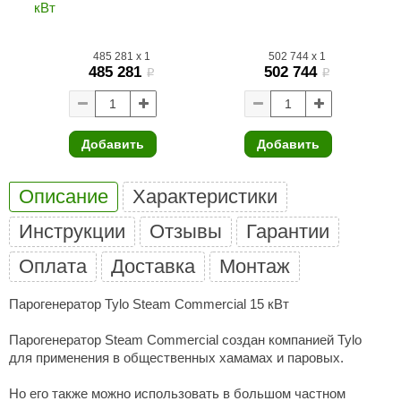
кВт
ariitti
485 281
x
1
502 744
x
1
entwood
485 281
502 744
i
i
KI
ulikivi
Добавить
Добавить
ento
Описание
Характеристики
ylo
Инструкции
Отзывы
Гарантии
lumenberg
WDT
Оплата
Доставка
Монтаж
UX ELEMENTS
Парогенератор Tylo Steam Commercial 15 кВт
edi
Парогенератор Steam Commercial создан компанией Tylo
для применения в общественных хамамах и паровых.
ygroMatik
Но его также можно использовать в большом частном
chiedel