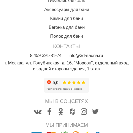
Гималайская соль
орнадо
Аксессуары для бани
гненный камень
Камни для бани
Вагонка для бани
еплый камень
Полок для бани
оссия
КОНТАКТЫ
эровита
8
499
391-81-74
info@3d-sauna.ru
МТ
г. Москва
,
ул. Голубинская, д. 16, "Мореон", отдельный вход
с задней стороны здания, 1 этаж
АР-ecology
СОМ
остёр
МЫ В СОЦСЕТЯХ
НЕРГОРЕСУРС
coLife
МЫ ПРИНИМАЕМ
oodson