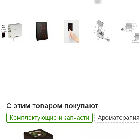
Купели для бани
Duramax
SLP
Дымоходы для печей
Karina
TMF
Инжкомцентр
3D SAUNA
Мебель для бани
Вулкан
Гефест
Душевые и паровые
Бренеран
Grill’D
Облицовки для печей
Царь-печи
Эволюция т
Теплый камень
Россия
Готовые сауны
ПАР-ecology
СОМ
ИК сауны
EcoLife
Woodson
Фитобочки
Teplofom
JLT
С этим товаром покупают
Материалы для сауны
Mobiba
Talc
Комплектующие и запчасти
Ароматерапи
Hukka Design
Licht 2000
Материалы для хамама
PEKO
R-Snow