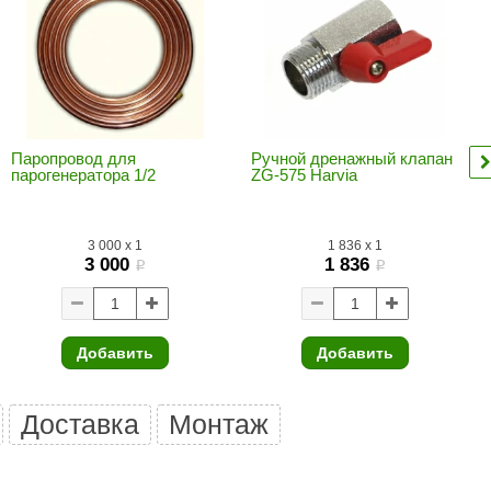
Morelli
Делсот
SAUNABOARD
Keya Sauna
Паропровод для
Ручной дренажный клапан
парогенератора 1/2
Nikkarien
ZG-575 Harvia
3 000
x
1
1 836
x
1
3 000
1 836
i
i
Добавить
Добавить
Доставка
Монтаж