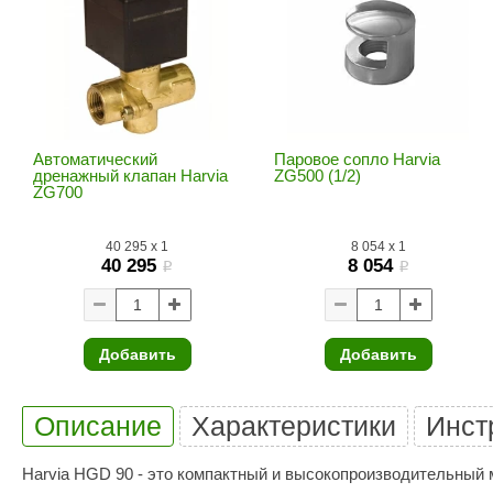
SPA & WELLNESS
Этна
SNOOKER
Для дома и дачи
Tikkurila
Elcon
TABA
MAGNUM
Акции и скидки
Termomuros
Covali
Автоматический
Паровое сопло Harvia
дренажный клапан Harvia
Finn icon
ZG500 (1/2)
Размахайка
ZG700
40 295
x
1
8 054
x
1
40 295
8 054
i
i
Добавить
Добавить
Описание
Характеристики
Инст
Harvia HGD 90 - это компактный и высокопроизводительный 