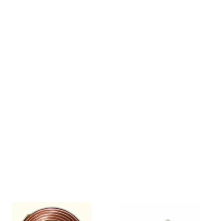
Camylle
Везувий
Березка
Тройка
ИзиСтим
Огненный камень
УМТ
ЭНЕРГОРЕСУРС
Акма
Feringer
Веста
Sturm
Aromawolke