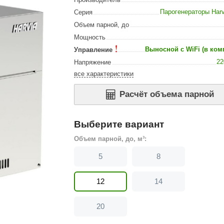
Сталь-Мастер
Парогенераторы Har
Серия
Банные штучки
Объем парной, до
Мощность
CeruttiSpa
Выносной с WiFi (в ком
Управление
Suokka
22
Напряжение
ика
Русский дух
все характеристики
Карельские легенды
Расчёт объема парной
Cariitti
Выберите вариант
Rento
Объем парной, до, м³:
LUX ELEMENTS
5
8
LANG’s
Rohol
12
14
ods
KOY
20
h
Baldus