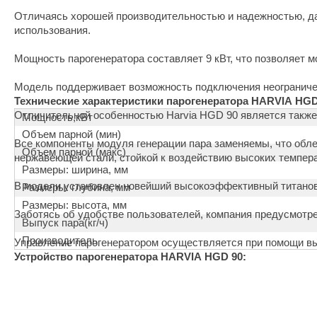
Отличаясь хорошей производительностью и надежностью, да
использования.
Мощность парогенератора составляет 9 кВт, что позволяет мо
Модель поддерживает возможность подключения неограниче
Технические характеристики парогенератора HARVIA HGD
Отличительной особенностью Harvia HGD 90 является также
Мощность,кВт
Объем парной (мин)
Все компоненты модуля генерации пара заменяемы, что обле
Объем парной (макс)
нержавеющей стали, стойкой к воздействию высоких темпера
Размеры: ширина, мм
В модели установлен новейший высокоэффективный титанов
Размеры: глубина, мм
Размеры: высота, мм
Заботясь об удобстве пользователей, компания предусмотр
Выпуск пара(кг/ч)
Производитель
Управление парогенератором осуществляется при помощи вын
Устройство парогенератора HARVIA HGD 90: