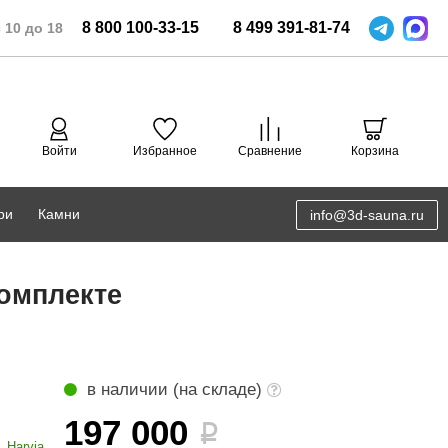
8
800
100-33-15
8
499
391-81-74
 10 до 18
Войти
Избранное
Сравнение
Корзина
ри
Камни
info@3d-sauna.ru
DoorWood
Соляная комната
комплекте
Eos
3D проектирование
Anypool
PRO METALL
в наличии (на складе)
Руспанель
197 000
i
Harvia