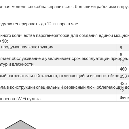
нная модель способна справиться с большими рабочими нагруз
дулю генерировать до 12 кг пара в час.
нного количества парогенераторов для создания единой мощно
 90:
 продуманная конструкция.
9
6
гчает обслуживание и увеличивает срок эксплуатации прибора.
12
тур и влажности.
460
ый нагревательный элемент, отличающийся износостойкостью 
195
435
ела в конструкции специальный сервисный люк, облегчающий до
12
Фин
осного WiFi пульта.