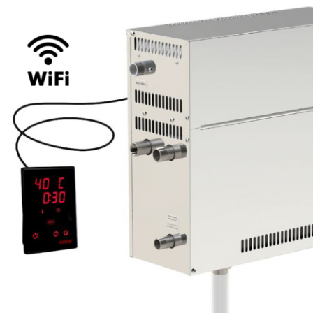
SPA-Технология
Lacoform
Иди в Баню
Composit
Двери для сауны
Spitzner
Baneum
Аксессуары
Mondex
ASTON
Ароматерапия
Black Banya
Баня Орган
Комплектующие и запчасти
MORZH
IDABIO
TechHolland
Helo
Гималайская соль
IKI
Tulikivi
Аудио/Акустика
Blumenberg
WDT
Освещение
HygroMatik
Schiedel
Kusaterm
Craft
Дерево для бани
Klover
Maestro Wo
Плитка из камня
KERKES
ProConHealt