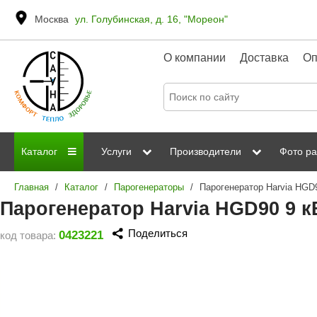
Москва
ул. Голубинская, д. 16, "Мореон"
О компании
Доставка
Оп
Каталог
Услуги
Производители
Фото ра
Главная
/
Каталог
/
Парогенераторы
/
Дровяные печи
Паромакс
Steamtec
Сауны
Отделка 
Парогенератор Harvia HGD90 9 к
Электрические печи
Grandis
Born
ИК сауны
Стеклян
Поделиться
0423221
код товара:
Kastor
Sawo
Парогенераторы
Невотон
Kaledo
Пульты управления
Steam and Water
Эверест
Камни для печей