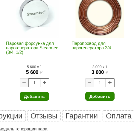
Premier
Турция
Варвара
Olia
Паровая форсунка для
Паропровод для
парогенератора Steamtec
парогенератора 3/4
EDMUNDAS
(3/4, 1/2)
5 600
x
1
3 000
x
1
5 600
3 000
i
i
Добавить
Добавить
рукции
Отзывы
Гарантии
Оплата
модуль генерации пара.