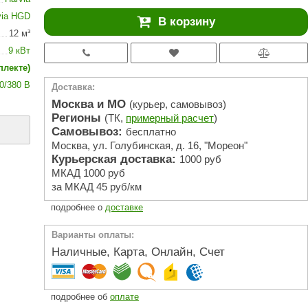
АРТА
via HGD
В корзину
212F
12 м³
9 кВт
Sangens
плекте)
Fischer
0/380 В
Доставка:
RAINZ
Москва и МО
(курьер, самовывоз)
Регионы
(ТК,
примерный расчет
)
PolarSpa
Самовывоз:
бесплатно
Москва, ул. Голубинская, д. 16, "Мореон"
Bentwood
Курьерская доставка:
1000 руб
Tylo
МКАД 1000 руб
за МКАД 45 руб/км
Wedi
подробнее о
доставке
Fasel
Варианты оплаты:
Sentiotec
Наличные, Карта, Онлайн, Счет
Ec Light
Kvimol
подробнее об
оплате