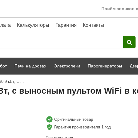
Приём звонков с
лата
Калькуляторы
Гарантия
Контакты
бот
Печи на дровах
Электропечи
Парогенераторы
Две
Парогенератор Harvia HGD90 9 кВт, с выносным пультом WiFi в комплекте
Harvia
парной
Турецкая баня
Вт, с выносным пультом WiFi в 
HENKI
ный фасад
Сервис
Сила Алтая
Karhu
Оригинальный товар
Гарантия производителя 1 год
A-Panel
Производитель