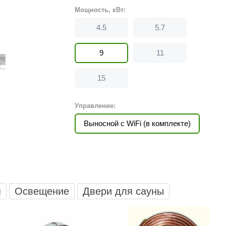
Политех
Мощность, кВт:
Теплодар
4.5
5.7
НКЗ
9
11
Ермак-Термо
Добросталь
15
епла
Торнадо
Управление:
Аэровита
Выносной с WiFi (в комплекте)
Костёр
Сабантуй
Феникс
ЭкспертСаун
я
Освещение
Двери для сауны
DR. KERN
KOLO