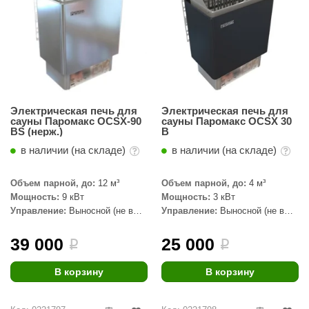
орнадо
гненный камень
еплый камень
оссия
Электрическая печь для
Электрическая печь для
эровита
сауны Паромакс OCSX-90
сауны Паромакс OCSX 30
BS (нерж.)
B
МТ
в наличии (на складе)
в наличии (на складе)
АР-ecology
Объем парной, до:
12 м³
Объем парной, до:
4 м³
СОМ
Мощность:
9 кВт
Мощность:
3 кВт
Управление:
Выносной (не в
Управление:
Выносной (не в
остёр
комплекте)
комплекте)
39 000
25 000
НЕРГОРЕСУРС
i
i
coLife
В корзину
В корзину
oodson