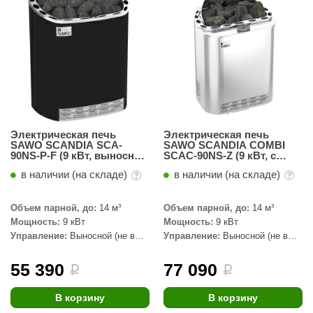
Электрическая печь
Электрическая печь
SAWO SCANDIA SCA-
SAWO SCANDIA COMBI
90NS-P-F (9 кВт, выносной
SCAC-90NS-Z (9 кВт, с
пульт, термопокрытие)
парогенератором,
в наличии (на складе)
в наличии (на складе)
выносной пульт, внутри
оцинковка, снаружи
нержавейка)
Объем парной, до:
14 м³
Объем парной, до:
14 м³
Мощность:
9 кВт
Мощность:
9 кВт
Управление:
Выносной (не в
Управление:
Выносной (не в
комплекте)
комплекте)
55 390
77 090
i
i
В корзину
В корзину