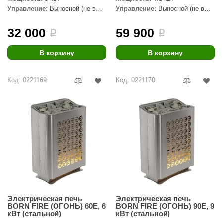
урция
Управление:
Выносной (не в
Управление:
Выносной (не в
комплекте)
комплекте)
елсот
32 000
59 900
i
i
ABA
В корзину
В корзину
MAGNUM
арвара
Код: 0221169
Код: 0221170
SAUNABOARD
ermomuros
ovali
lia
eya Sauna
inn icon
Электрическая печь
Электрическая печь
азмахайка
BORN FIRE (ОГОНЬ) 60E, 6
BORN FIRE (ОГОНЬ) 90E, 9
кВт (стальной)
кВт (стальной)