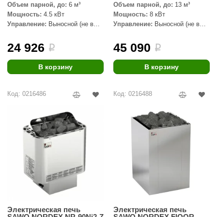
Объем парной, до:
6 м³
Объем парной, до:
13 м³
Мощность:
4.5 кВт
Мощность:
8 кВт
Управление:
Выносной (не в
Управление:
Выносной (не в
комплекте)
комплекте)
24 926
45 090
i
i
В корзину
В корзину
Код: 0216486
Код: 0216488
Электрическая печь
Электрическая печь
SAWO NORDEX NR-90Ni2-Z
SAWO NORDEX FlOOR