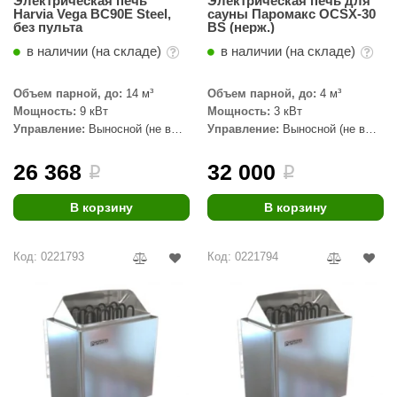
Электрическая печь
Электрическая печь для
Harvia Vega BC90E Steel,
сауны Паромакс OCSX-30
aldus
без пульта
BS (нерж.)
в наличии (на складе)
в наличии (на складе)
vimol
uramax
Объем парной, до:
14 м³
Объем парной, до:
4 м³
Мощность:
9 кВт
Мощность:
3 кВт
LP
Управление:
Выносной (не в
Управление:
Выносной (не в
комплекте)
комплекте)
олитех
26 368
32 000
i
i
amylle
В корзину
В корзину
arina
MF
Код: 0221793
Код: 0221794
еплодар
езувий
нжкомцентр
D SAUNA