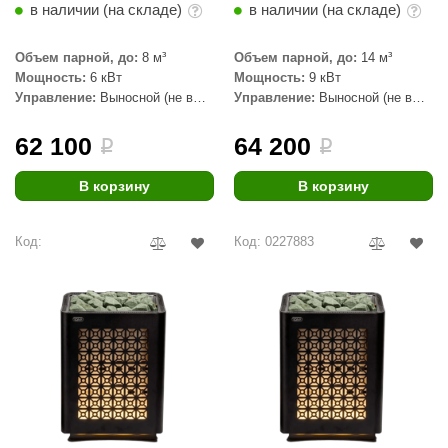
EDMUNDAS
в наличии (на складе)
в наличии (на складе)
ikkarien
Объем парной, до:
8 м³
Объем парной, до:
14 м³
Мощность:
6 кВт
Мощность:
9 кВт
Управление:
Выносной (не в
Управление:
Выносной (не в
комплекте)
комплекте)
62 100
64 200
i
i
В корзину
В корзину
Код:
Код: 0227883