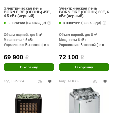
Электрическая печь
Электрическая печь
BORN FIRE (ОГОНЬ) 45E,
BORN FIRE (ОГОНЬ) 60E, 6
4.5 кВт (черный)
кВт (черный)
в наличии (на складе)
в наличии (на складе)
Объем парной, до:
6 м³
Объем парной, до:
8 м³
Мощность:
4.5 кВт
Мощность:
6 кВт
Управление:
Выносной (не в
Управление:
Выносной (не в
комплекте)
комплекте)
69 900
72 100
i
i
В корзину
В корзину
Код: 0227884
Код: 0200332