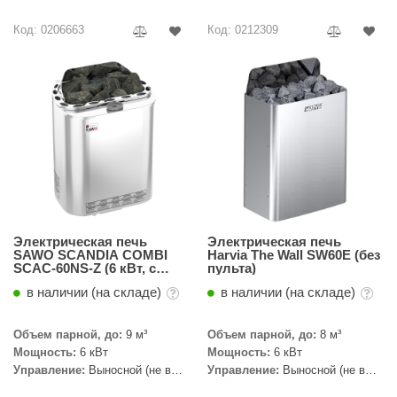
Код: 0206663
Код: 0212309
Электрическая печь
Электрическая печь
SAWO SCANDIA COMBI
Harvia The Wall SW60E (без
SCAC-60NS-Z (6 кВт, с
пульта)
парогенератором,
в наличии (на складе)
в наличии (на складе)
выносной пульт, внутри
оцинковка, снаружи
нержавейка)
Объем парной, до:
9 м³
Объем парной, до:
8 м³
Мощность:
6 кВт
Мощность:
6 кВт
Управление:
Выносной (не в
Управление:
Выносной (не в
комплекте)
комплекте)