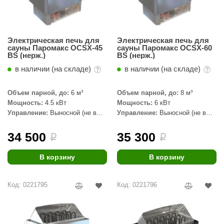
КЗ
ерезка
Электрическая печь для
Электрическая печь для
сауны Паромакс OCSX-45
сауны Паромакс OCSX-60
улкан
BS (нерж.)
BS (нерж.)
ефест
в наличии (на складе)
в наличии (на складе)
рмак-Термо
Объем парной, до:
6 м³
Объем парной, до:
8 м³
Мощность:
4.5 кВт
Мощность:
6 кВт
ройка
Управление:
Выносной (не в
Управление:
Выносной (не в
комплекте)
комплекте)
ренеран
34 500
35 300
i
i
rill’D
В корзину
В корзину
обросталь
зиСтим
Код: 0221795
Код: 0221796
арь-печи
волюция тепла