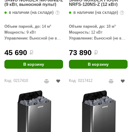
(9 кВт, выносной пульт)
NRFS-120NS-Z (12 кВт)
в наличии (на складе)
в наличии (на складе)
Объем парной, до:
14 м³
Объем парной, до:
18 м³
Мощность:
9 кВт
Мощность:
12 кВт
Управление:
Выносной (не в
Управление:
Выносной (не в
комплекте)
комплекте)
45 690
73 890
i
i
В корзину
В корзину
Код: 0217410
Код: 0217412