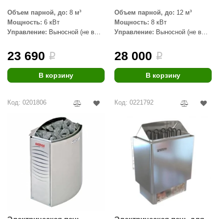
Объем парной, до:
8 м³
Объем парной, до:
12 м³
ANG’s
Мощность:
6 кВт
Мощность:
8 кВт
Управление:
Выносной (не в
Управление:
Выносной (не в
asel
комплекте)
комплекте)
usaterm
23 690
28 000
i
i
raft
В корзину
В корзину
ohol
Код: 0201806
Код: 0221792
entiotec
lover
aestro Woods
KOY
c Light
KERKES
roConHealth