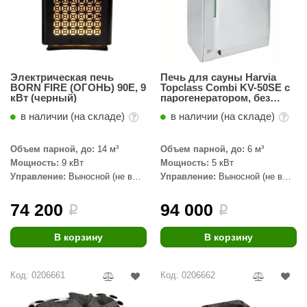
Электрическая печь
Печь для сауны Harvia
BORN FIRE (ОГОНЬ) 90E, 9
Topclass Combi KV-50SE с
кВт (черный)
парогенератором, без
пульта
в наличии (на складе)
в наличии (на складе)
Объем парной, до:
14 м³
Объем парной, до:
6 м³
Мощность:
9 кВт
Мощность:
5 кВт
Управление:
Выносной (не в
Управление:
Выносной (не в
комплекте)
комплекте)
74 200
94 000
i
i
В корзину
В корзину
Код: 0206661
Код: 0206662