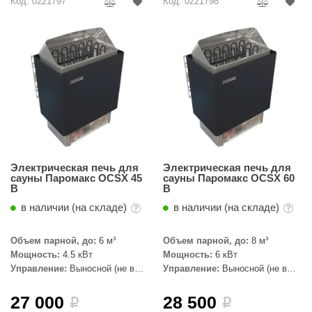
Код: 0221797
Код: 0221798
абантуй
кма
eplofom
LT
еникс
eringer
obiba
Электрическая печь для
Электрическая печь для
сауны Паромакс OCSX 45
сауны Паромакс OCSX 60
B
B
alc
в наличии (на складе)
в наличии (на складе)
кспертСаун
Объем парной, до:
6 м³
Объем парной, до:
8 м³
еста
Мощность:
4.5 кВт
Мощность:
6 кВт
ukka Design
Управление:
Выносной (не в
Управление:
Выносной (не в
комплекте)
комплекте)
icht 2000
27 000
28 500
i
i