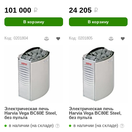
комплекте)
комплекте)
101 000
24 205
i
i
ariitti
entwood
В корзину
В корзину
KI
Код: 0201804
Код: 0201805
ulikivi
ento
ylo
lumenberg
WDT
UX ELEMENTS
edi
Электрическая печь
Электрическая печь
Harvia Vega BC60E Steel,
Harvia Vega BC80E Steel,
без пульта
без пульта
ygroMatik
в наличии (на складе)
в наличии (на складе)
chiedel