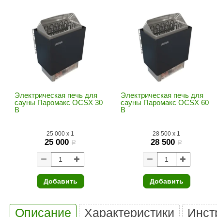
SPA & WELLNESS
Этна
SNOOKER
Для дома и дачи
Tikkurila
Elcon
TABA
MAGNUM
Акции и скидки
Termomuros
Covali
Finn icon
Размахайка
Электрическая печь для
Электрическая печь для
сауны Паромакс OCSX 30
сауны Паромакс OCSX 60
B
B
25 000
x
1
28 500
x
1
25 000
28 500
i
i
Добавить
Добавить
Описание
Характеристики
Инст