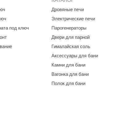
КАТАЛОГ
люч
Дровяные печи
люч
Электрические печи
ната под ключ
Парогенераторы
онт
Двери для парной
ование
Гималайская соль
Аксессуары для бани
Камни для бани
Вагонка для бани
Полок для бани