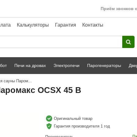
Приём звонков с
лата
Калькуляторы
Гарантия
Контакты
бот
Печи на дровах
Электропечи
Парогенераторы
Две
Электрическая печь для сауны Паромакс OCSX 45 B
Harvia
парной
Турецкая баня
Паромакс OCSX 45 B
HENKI
ный фасад
Сервис
Сила Алтая
Karhu
Оригинальный товар
Гарантия производителя 1 год
A-Panel
Па
Производитель