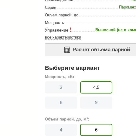
Сталь-Мастер
Паромак
Серия
Банные штучки
Объем парной, до
Мощность
CeruttiSpa
Выносной (не в ком
Управление
Suokka
все характеристики
ика
Русский дух
Расчёт объема парной
Карельские легенды
Cariitti
Выберите вариант
Rento
Мощность, кВт:
LUX ELEMENTS
3
4.5
LANG’s
6
9
Rohol
ods
KOY
Объем парной, до, м³:
h
Baldus
4
6