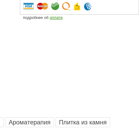
Camylle
Везувий
подробнее об
оплате
Березка
Тройка
ИзиСтим
Огненный камень
УМТ
ЭНЕРГОРЕСУРС
Акма
Feringer
Веста
й
Ароматерапия
Плитка из камня
Sturm
Aromawolke