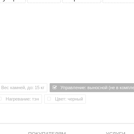
Вес камней, до: 15 кг
Управление: выносной (не в компле
Нагревание: тэн
Цвет: черный