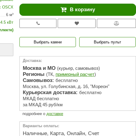
АРТА
с OSCX
В корзину
212F
6 м³
4.5 кВт
Sangens
плекте)
Fischer
Выбрать камни
Выбрать пульт
RAINZ
PolarSpa
Доставка:
Bentwood
Москва и МО
(курьер, самовывоз)
Регионы
(ТК,
примерный расчет
)
Tylo
Самовывоз:
бесплатно
Москва, ул. Голубинская, д. 16, "Мореон"
Wedi
Курьерская доставка:
бесплатно
Fasel
МКАД бесплатно
за МКАД 45 руб/км
Sentiotec
подробнее о
доставке
Ec Light
Варианты оплаты:
Kvimol
Наличные, Карта, Онлайн, Счет