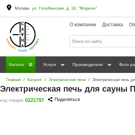
Москва
ул. Голубинская, д. 16, "Мореон"
О компании
Доставка
Оп
Каталог
Услуги
Производители
Фото ра
Главная
/
Каталог
/
Электрические печи
/
Дровяные печи
Паромакс
Steamtec
Сауны
Отделка 
Электрическая печь для сауны 
Электрические печи
Grandis
Born
ИК сауны
Стеклян
Поделиться
0221797
код товара:
Kastor
Sawo
Парогенераторы
Невотон
Kaledo
Пульты управления
Steam and Water
Эверест
Камни для печей