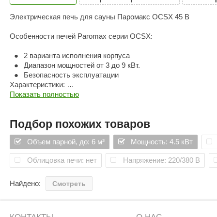
Электрическая печь для сауны Паромакс OCSX 45 B
Особенности печей Paromax серии OCSX:
2 варианта исполнения корпуса
Диапазон мощностей от 3 до 9 кВт.
Безопасность эксплуатации
Характеристики:
Показать полностью
Мощность, кВт. - 4.5
Размер парной м3 - 4-6
Подбор похожих товаров
Напряжение, В - 230/400
Фаза (N) - 1/3
Объем парной, до: 6 м³
Мощность: 4.5 кВт
Сила тока, А - 19/6.5
Колличество ТЭНов - 3
Облицовка печи: нет
Напряжение: 220/380 В
Вес камней, кг - 14-16
Габариты (Д*Ш*В), - 410*280*570
Найдено:
Смотреть