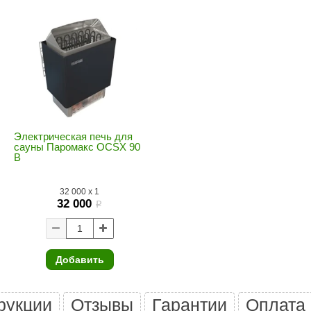
Premier
Турция
Варвара
Olia
EDMUNDAS
Электрическая печь для
сауны Паромакс OCSX 90
B
32 000
x
1
32 000
i
Добавить
рукции
Отзывы
Гарантии
Оплата