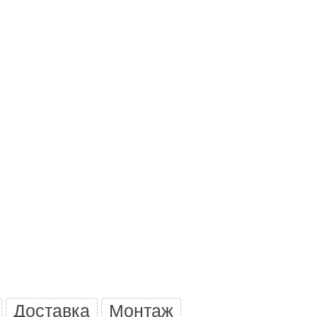
Morelli
Делсот
SAUNABOARD
Keya Sauna
Nikkarien
Доставка
Монтаж