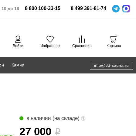
8
800
100-33-15
8
499
391-81-74
 10 до 18
Войти
Избранное
Сравнение
Корзина
ри
Камни
info@3d-sauna.ru
DoorWood
Соляная комната
Eos
3D проектирование
Anypool
PRO METALL
в наличии (на складе)
Руспанель
27 000
i
ромакс