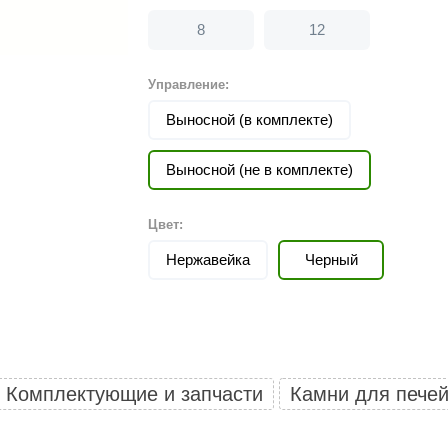
Политех
8
12
Теплодар
НКЗ
Управление:
Ермак-Термо
Выносной (в комплекте)
Добросталь
Выносной (не в комплекте)
епла
Торнадо
Аэровита
Цвет:
Костёр
Нержавейка
Черный
Сабантуй
Феникс
ЭкспертСаун
Комплектующие и запчасти
Камни для пече
DR. KERN
KOLO