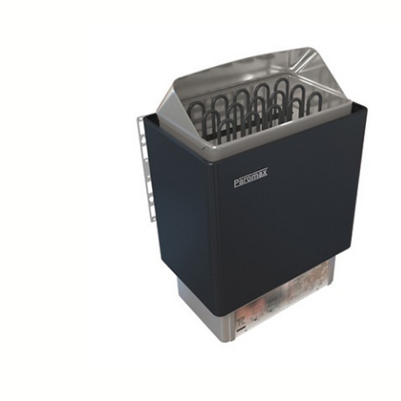
SPA-Технология
Lacoform
Иди в Баню
Composit
Двери для сауны
Spitzner
Baneum
Аксессуары
Mondex
ASTON
Ароматерапия
Black Banya
Баня Орган
Комплектующие и запчасти
MORZH
IDABIO
TechHolland
Helo
Гималайская соль
IKI
Tulikivi
Аудио/Акустика
Blumenberg
WDT
Освещение
HygroMatik
Schiedel
Kusaterm
Craft
Дерево для бани
Klover
Maestro Wo
Плитка из камня
KERKES
ProConHealt