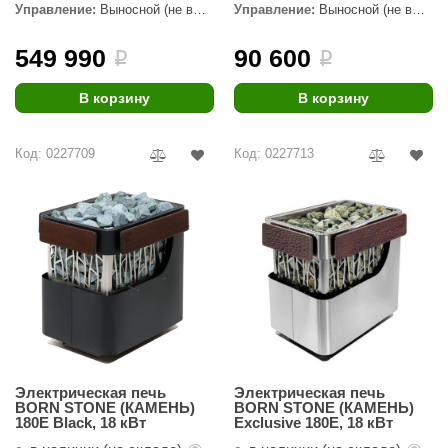
EDMUNDAS
Управление:
Выносной (не в
Управление:
Выносной (не в
комплекте)
комплекте)
ikkarien
549 990
90 600
i
i
В корзину
В корзину
Код: 0227709
Код: 0227713
Электрическая печь
Электрическая печь
BORN STONE (КАМЕНЬ)
BORN STONE (КАМЕНЬ)
180E Black, 18 кВт
Exclusive 180E, 18 кВт