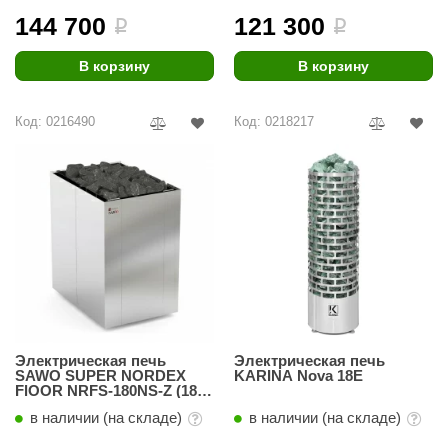
144 700
121 300
i
i
ANG’s
В корзину
В корзину
asel
usaterm
Код: 0216490
Код: 0218217
raft
ohol
entiotec
lover
aestro Woods
KOY
Электрическая печь
Электрическая печь
c Light
SAWO SUPER NORDEX
KARINA Nova 18E
FlOOR NRFS-180NS-Z (18
KERKES
кВт)
в наличии (на складе)
в наличии (на складе)
roConHealth