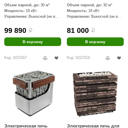
Объем парной, до:
30 м³
Объем парной, до:
30 м³
aldus
Мощность:
18 кВт
Мощность:
18 кВт
Управление:
Выносной (не в
Управление:
Выносной (не в
vimol
комплекте)
комплекте)
uramax
99 890
81 000
i
i
LP
В корзину
В корзину
олитех
Код: 0221167
Код: 0222319
amylle
arina
MF
еплодар
езувий
нжкомцентр
D SAUNA
Электрическая печь
Электрическая печь для