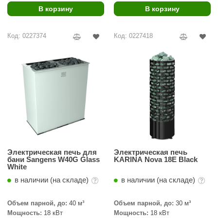
урция
В корзину
В корзину
елсот
Код: 0227374
Код: 0227418
ABA
MAGNUM
арвара
SAUNABOARD
ermomuros
ovali
lia
Электрическая печь для
Электрическая печь
бани Sangens W40G Glass
KARINA Nova 18E Black
eya Sauna
White
в наличии (на складе)
в наличии (на складе)
inn icon
азмахайка
Объем парной, до:
40 м³
Объем парной, до:
30 м³
Мощность:
18 кВт
Мощность:
18 кВт