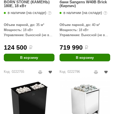
BORN STONE (КАМЕНЬ)
бани Sangens W40B Brick
КЗ
180E, 18 кВт
(Кирпич)
в наличии (на складе)
в наличии (на складе)
ерезка
улкан
Объем парной, до:
35 м³
Объем парной, до:
40 м³
Мощность:
18 кВт
Мощность:
18 кВт
ефест
Управление:
Выносной (не в
Управление:
Выносной (не в
комплекте)
комплекте)
рмак-Термо
124 500
719 990
i
i
ройка
В корзину
В корзину
ренеран
rill’D
Код: 0222755
Код: 0222796
обросталь
зиСтим
арь-печи
волюция тепла