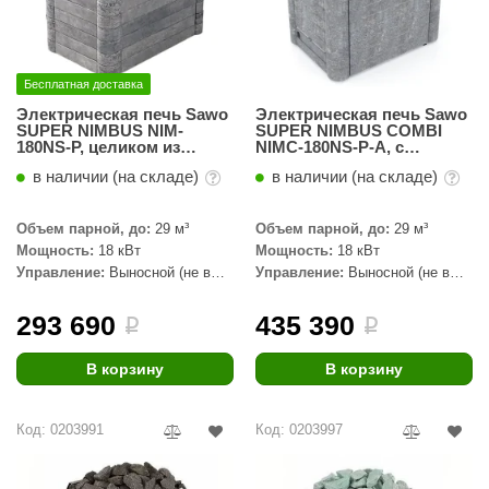
Бесплатная доставка
Электрическая печь Sawo
Электрическая печь Sawo
SUPER NIMBUS NIM-
SUPER NIMBUS COMBI
180NS-P, целиком из
NIMC-180NS-P-A, с
талькохлорита
функцией автодолива,
в наличии (на складе)
в наличии (на складе)
талькохлорит
Объем парной, до:
29 м³
Объем парной, до:
29 м³
Мощность:
18 кВт
Мощность:
18 кВт
Управление:
Выносной (не в
Управление:
Выносной (не в
комплекте)
комплекте)
293 690
435 390
i
i
В корзину
В корзину
Код: 0203991
Код: 0203997