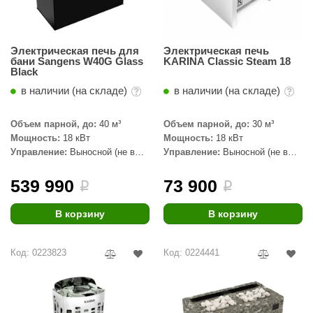
орнадо
гненный камень
Электрическая печь для
Электрическая печь
бани Sangens W40G Glass
KARINA Classic Steam 18
еплый камень
Black
оссия
в наличии (на складе)
в наличии (на складе)
эровита
Объем парной, до:
40 м³
Объем парной, до:
30 м³
Мощность:
18 кВт
Мощность:
18 кВт
МТ
Управление:
Выносной (не в
Управление:
Выносной (не в
комплекте)
комплекте)
АР-ecology
539 990
73 900
i
i
СОМ
В корзину
В корзину
остёр
НЕРГОРЕСУРС
Код: 0223823
Код: 0224441
coLife
oodson