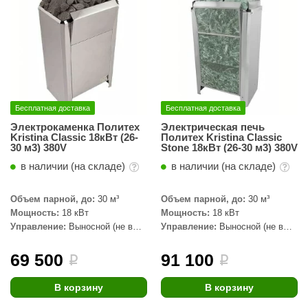
Бесплатная доставка
Бесплатная доставка
Электрокаменка Политех
Электрическая печь
Kristina Classic 18кВт (26-
Политех Kristina Classic
30 м3) 380V
Stone 18кВт (26-30 м3) 380V
в наличии (на складе)
в наличии (на складе)
Объем парной, до:
30 м³
Объем парной, до:
30 м³
Мощность:
18 кВт
Мощность:
18 кВт
Управление:
Выносной (не в
Управление:
Выносной (не в
комплекте)
комплекте)
69 500
91 100
i
i
В корзину
В корзину