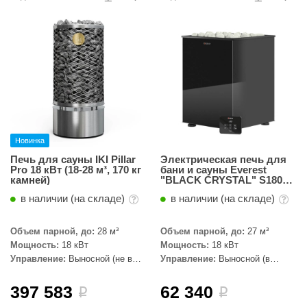
R. KERN
turm
PEKO
-Snow
OLO
romawolke
Новинка
тна
Печь для сауны IKI Pillar
Электрическая печь для
Pro 18 кВт (18-28 м³, 170 кг
бани и сауны Everest
камней)
"BLACK CRYSTAL" S180
SNOOKER
(пульт управления в
в наличии (на складе)
в наличии (на складе)
комплекте)
remier
Объем парной, до:
28 м³
Объем парной, до:
27 м³
orelli
Мощность:
18 кВт
Мощность:
18 кВт
Управление:
Выносной (не в
Управление:
Выносной (в
ikkurila
комплекте)
комплекте)
lcon
397 583
62 340
i
i