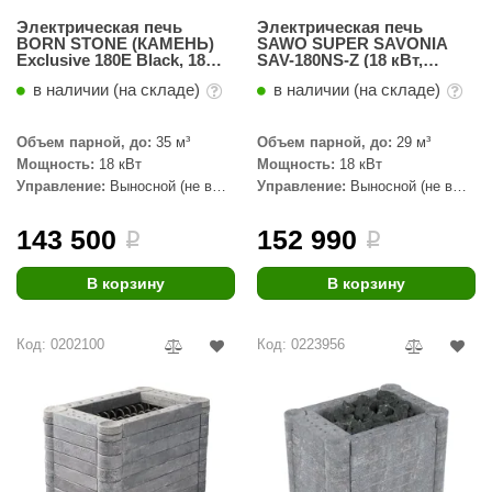
Электрическая печь
Электрическая печь
BORN STONE (КАМЕНЬ)
SAWO SUPER SAVONIA
Exclusive 180E Black, 18
SAV-180NS-Z (18 кВт,
кВт
внутри оцинковка,
в наличии (на складе)
в наличии (на складе)
снаружи нержавейка)
Объем парной, до:
35 м³
Объем парной, до:
29 м³
Мощность:
18 кВт
Мощность:
18 кВт
Управление:
Выносной (не в
Управление:
Выносной (не в
комплекте)
комплекте)
143 500
152 990
i
i
В корзину
В корзину
Код: 0202100
Код: 0223956