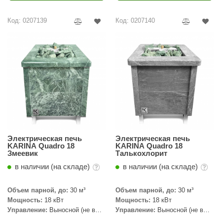
ariitti
Код: 0207139
Код: 0207140
entwood
KI
ulikivi
ento
ylo
lumenberg
Электрическая печь
Электрическая печь
WDT
KARINA Quadro 18
KARINA Quadro 18
Змеевик
Талькохлорит
UX ELEMENTS
в наличии (на складе)
в наличии (на складе)
edi
Объем парной, до:
30 м³
Объем парной, до:
30 м³
ygroMatik
Мощность:
18 кВт
Мощность:
18 кВт
Управление:
Выносной (не в
Управление:
Выносной (не в
chiedel
комплекте)
комплекте)