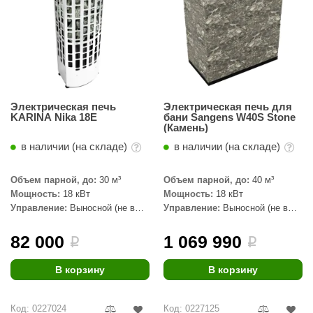
абантуй
кма
eplofom
LT
Электрическая печь
Электрическая печь для
еникс
KARINA Nika 18E
бани Sangens W40S Stone
(Камень)
eringer
в наличии (на складе)
в наличии (на складе)
obiba
Объем парной, до:
30 м³
Объем парной, до:
40 м³
alc
Мощность:
18 кВт
Мощность:
18 кВт
Управление:
Выносной (не в
Управление:
Выносной (не в
кспертСаун
комплекте)
комплекте)
82 000
1 069 990
i
i
еста
ukka Design
В корзину
В корзину
icht 2000
Код: 0227024
Код: 0227125