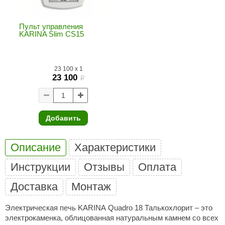
ANG’s
Пульт управления
asel
KARINA Slim CS15
usaterm
23 100
x
1
raft
23 100
i
ohol
entiotec
Добавить
lover
aestro Woods
Описание
Характеристики
KOY
Инструкции
Отзывы
Оплата
c Light
Доставка
Монтаж
KERKES
Электрическая печь KARINA Quadro 18 Талькохлорит – это
электрокаменка, облицованная натуральным камнем со всех
roConHealth