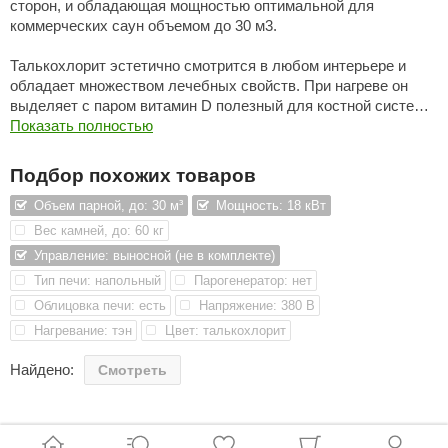
сторон, и обладающая мощностью оптимальной для
коммерческих саун объемом до 30 м
3
.
aldus
vimol
Талькохлорит эстетично смотрится в любом интерьере и
обладает множеством лечебных свойств. При нагреве он
uramax
выделяет с паром витамин D полезный для костной системы
человека. Талькохлорит способствует улучшению обмена
Показать полностью
LP
веществ и общему укреплению иммунитета. Кроме того,
минерал улучшает теплообмен в парильном помещении.
Подбор похожих товаров
олитех
Емкость отсека для камней составляет 35 кг.
Объем парной, до: 30 м³
Мощность: 18 кВт
amylle
Вес камней, до: 60 кг
Для работы электропечи понадобится сеть с напряжением
arina
Управление: выносной (не в комплекте)
380 В.
Тип печи: напольный
Парогенератор: нет
MF
Нагревательным элементом в печке является ТЭН из
Облицовка печи: есть
Напряжение: 380 В
еплодар
высококачественной нержавеющей стали, который имеет
Нагревание: тэн
Цвет: талькохлорит
повышенную электробезопасность и обладает большой
езувий
тепловой инерцией. Диаметр нагревательного элемента
Найдено:
Смотреть
составляет 13 мм. Подобные нагреватели нормально
нжкомцентр
переносят попадание влаги. Это позволяет устанавливать
электрическую каменку как в бани с сухим паром, так и в
D SAUNA
парные с паром повышенной влажности.