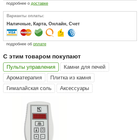
подробнее о
доставке
ariitti
Варианты оплаты:
entwood
Наличные, Карта, Онлайн, Счет
KI
подробнее об
оплате
ulikivi
С этим товаром покупают
ento
Пульты управления
Камни для печей
ylo
Ароматерапия
Плитка из камня
lumenberg
Гималайская соль
Аксессуары
WDT
UX ELEMENTS
edi
ygroMatik
chiedel