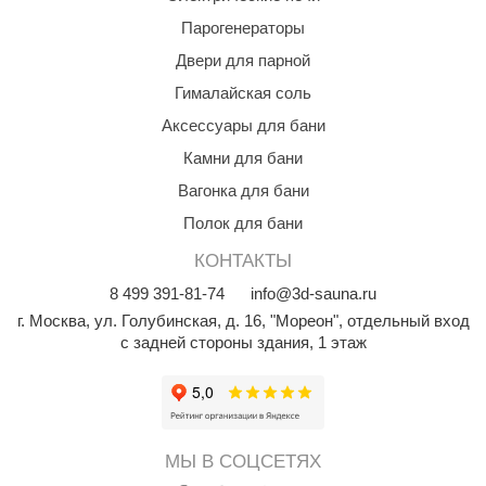
абантуй
Парогенераторы
кма
Двери для парной
Гималайская соль
eplofom
Аксессуары для бани
LT
Камни для бани
еникс
Вагонка для бани
eringer
Полок для бани
obiba
КОНТАКТЫ
8
499
391-81-74
info@3d-sauna.ru
alc
г. Москва
,
ул. Голубинская, д. 16, "Мореон", отдельный вход
кспертСаун
с задней стороны здания, 1 этаж
еста
ukka Design
icht 2000
МЫ В СОЦСЕТЯХ