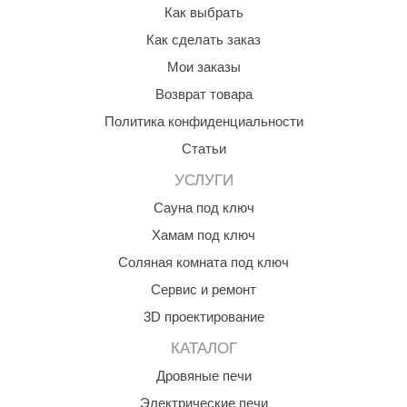
Как выбрать
орнадо
Как сделать заказ
гненный камень
Мои заказы
еплый камень
Возврат товара
оссия
Политика конфиденциальности
Статьи
эровита
УСЛУГИ
МТ
Сауна под ключ
АР-ecology
Хамам под ключ
СОМ
Соляная комната под ключ
остёр
Сервис и ремонт
3D проектирование
НЕРГОРЕСУРС
КАТАЛОГ
coLife
Дровяные печи
oodson
Электрические печи