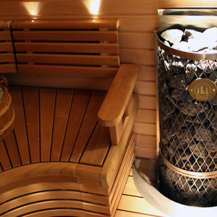
SPA-Технология
Lacoform
Иди в Баню
Composit
Двери для сауны
Spitzner
Baneum
Аксессуары
Mondex
ASTON
Ароматерапия
Black Banya
Баня Орган
Комплектующие и запчасти
MORZH
IDABIO
TechHolland
Helo
Гималайская соль
IKI
Tulikivi
Аудио/Акустика
Blumenberg
WDT
Освещение
HygroMatik
Schiedel
Kusaterm
Craft
Дерево для бани
Klover
Maestro Wo
Плитка из камня
KERKES
ProConHealt