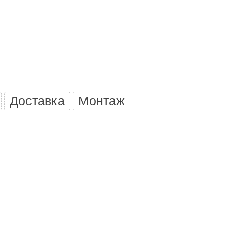
Camylle
Везувий
Березка
Тройка
ИзиСтим
Огненный камень
Доставка
Монтаж
УМТ
ЭНЕРГОРЕСУРС
Акма
Feringer
Веста
Sturm
Aromawolke