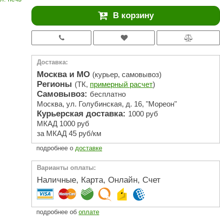
АРТА
В корзину
212F
Sangens
Fischer
Доставка:
RAINZ
Москва и МО
(курьер, самовывоз)
Регионы
(ТК,
примерный расчет
)
PolarSpa
Самовывоз:
бесплатно
Москва, ул. Голубинская, д. 16, "Мореон"
Bentwood
Курьерская доставка:
1000 руб
Tylo
МКАД 1000 руб
за МКАД 45 руб/км
Wedi
подробнее о
доставке
Fasel
Варианты оплаты:
Sentiotec
Наличные, Карта, Онлайн, Счет
Ec Light
Kvimol
подробнее об
оплате