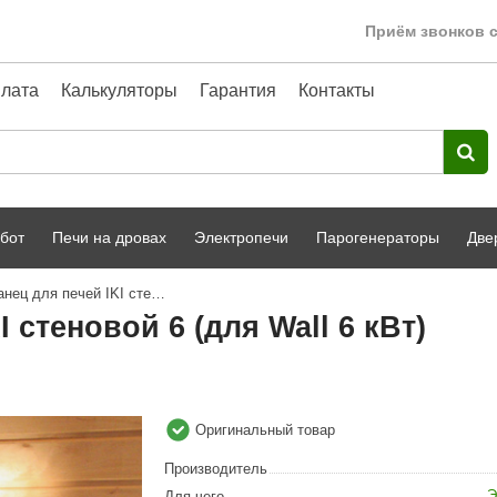
Приём звонков с
лата
Калькуляторы
Гарантия
Контакты
бот
Печи на дровах
Электропечи
Парогенераторы
Две
Монтажный фланец для печей IKI стеновой 6 (для Wall 6 кВт)
Harvia
парной
Турецкая баня
стеновой 6 (для Wall 6 кВт)
HENKI
ный фасад
Сервис
Сила Алтая
Karhu
Оригинальный товар
A-Panel
Производитель
Э
Для чего