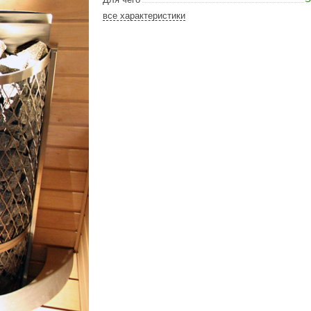
Сталь-Мастер
все характеристики
Банные штучки
CeruttiSpa
Suokka
ика
Русский дух
Карельские легенды
Cariitti
Rento
LUX ELEMENTS
LANG’s
Rohol
ods
KOY
h
Baldus