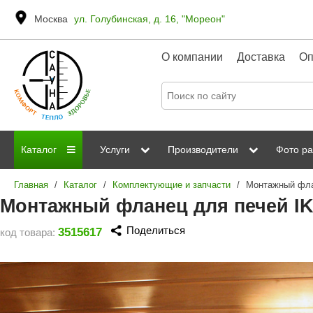
Москва
ул. Голубинская, д. 16, "Мореон"
О компании
Доставка
Оп
Каталог
Услуги
Производители
Фото ра
Главная
/
Каталог
/
Комплектующие и запчасти
/
Дровяные печи
Паромакс
Steamtec
Сауны
Отделка 
Монтажный фланец для печей IKI 
Электрические печи
Grandis
Born
ИК сауны
Стеклян
Поделиться
3515617
код товара:
Kastor
Sawo
Парогенераторы
Невотон
Kaledo
Пульты управления
Steam and Water
Эверест
Камни для печей