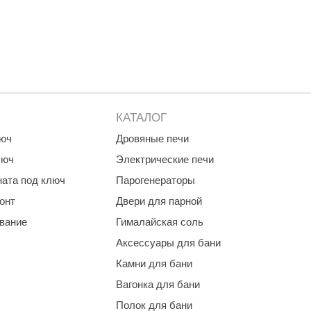
Morelli
Делсот
SAUNABOARD
Keya Sauna
Nikkarien
КАТАЛОГ
люч
Дровяные печи
люч
Электрические печи
ната под ключ
Парогенераторы
онт
Двери для парной
ование
Гималайская соль
Аксессуары для бани
Камни для бани
Вагонка для бани
Полок для бани