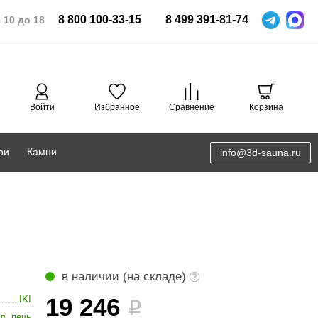
8
800
100-33-15
8
499
391-81-74
 10 до 18
Войти
Избранное
Сравнение
Корзина
ри
Камни
info@3d-sauna.ru
DoorWood
Соляная комната
Eos
3D проектирование
Anypool
PRO METALL
в наличии (на складе)
Руспанель
19 246
IKI
i
л. печь