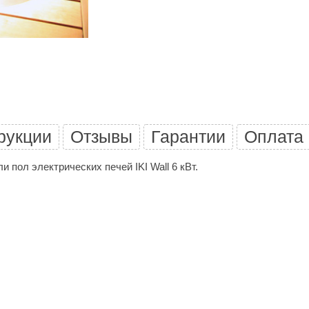
Политех
Теплодар
НКЗ
Ермак-Термо
Добросталь
епла
Торнадо
рукции
Отзывы
Гарантии
Оплата
Аэровита
 пол электрических печей IKI Wall 6 кВт.
Костёр
Сабантуй
Феникс
ЭкспертСаун
DR. KERN
KOLO