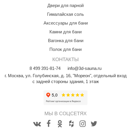
Двери для парной
aldus
Гималайская соль
vimol
Аксессуары для бани
uramax
Камни для бани
LP
Вагонка для бани
Полок для бани
олитех
КОНТАКТЫ
amylle
8
499
391-81-74
info@3d-sauna.ru
arina
г. Москва
,
ул. Голубинская, д. 16, "Мореон", отдельный вход
с задней стороны здания, 1 этаж
MF
еплодар
езувий
МЫ В СОЦСЕТЯХ
нжкомцентр
D SAUNA