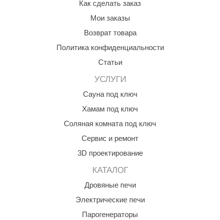
Как сделать заказ
ANG’s
Мои заказы
Возврат товара
asel
Политика конфиденциальности
usaterm
Статьи
raft
УСЛУГИ
ohol
Сауна под ключ
entiotec
Хамам под ключ
Соляная комната под ключ
lover
Сервис и ремонт
aestro Woods
3D проектирование
KOY
КАТАЛОГ
c Light
Дровяные печи
KERKES
Электрические печи
Парогенераторы
roConHealth