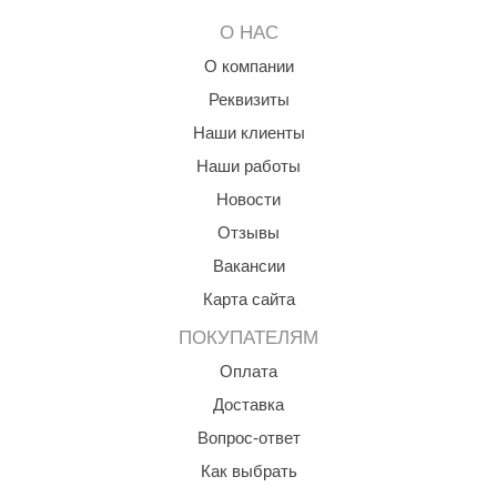
О НАС
ariitti
О компании
entwood
Реквизиты
KI
Наши клиенты
ulikivi
Наши работы
Новости
ento
Отзывы
ylo
Вакансии
lumenberg
Карта сайта
WDT
ПОКУПАТЕЛЯМ
UX ELEMENTS
Оплата
Доставка
edi
Вопрос-ответ
ygroMatik
Как выбрать
chiedel