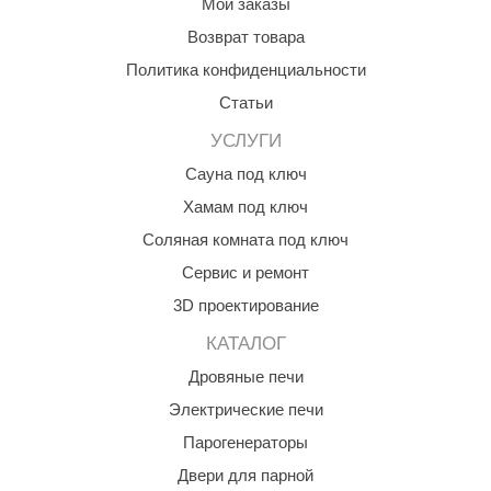
Мои заказы
КЗ
Возврат товара
ерезка
Политика конфиденциальности
Статьи
улкан
УСЛУГИ
ефест
Сауна под ключ
рмак-Термо
Хамам под ключ
ройка
Соляная комната под ключ
ренеран
Сервис и ремонт
3D проектирование
rill’D
КАТАЛОГ
обросталь
Дровяные печи
зиСтим
Электрические печи
арь-печи
Парогенераторы
волюция тепла
Двери для парной