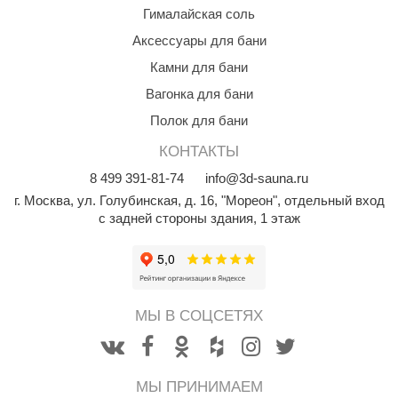
Гималайская соль
орнадо
Аксессуары для бани
гненный камень
Камни для бани
еплый камень
Вагонка для бани
оссия
Полок для бани
эровита
КОНТАКТЫ
8
499
391-81-74
info@3d-sauna.ru
МТ
г. Москва
,
ул. Голубинская, д. 16, "Мореон", отдельный вход
АР-ecology
с задней стороны здания, 1 этаж
СОМ
остёр
НЕРГОРЕСУРС
МЫ В СОЦСЕТЯХ
coLife
oodson
МЫ ПРИНИМАЕМ