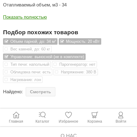
Отапливаемый объем, м3 - 34
ANG’s
Показать полностью
asel
Нагревательный элемент - НТЛ
Подбор похожих товаров
usaterm
Сечение проводов, кв.мм -
6
Объем парной, до: 34 м³
Мощность: 20 кВт
raft
Вес камней, до: 60 кг
ohol
Управление: выносной (не в комплекте)
Масса камней, кг - 60
Тип печи: напольный
Парогенератор: нет
entiotec
Облицовка печи: есть
Напряжение: 380 В
lover
Высота, мм -
790
Нагревание: лэн
aestro Woods
Найдено:
Смотреть
Глубина, мм -
464
KOY
c Light
Ширина, мм -
920
Главная
Каталог
Избранное
Корзина
Войти
KERKES
Рекомендуемый пульт управления - ПУ-45, ПУ-45П,
ПУ-40П, ПУ-40
roConHealth
О НАС