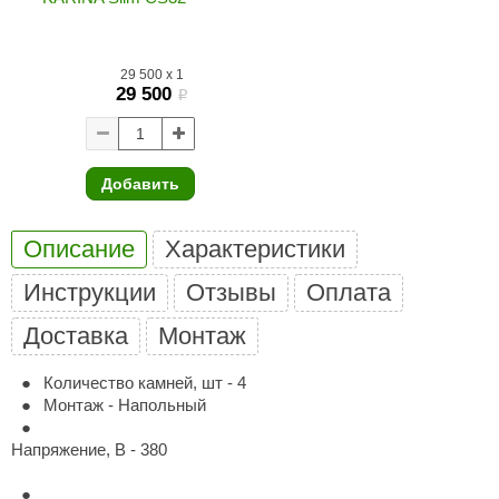
ariitti
29 500
x
1
entwood
29 500
i
KI
ulikivi
Добавить
ento
ylo
Описание
Характеристики
lumenberg
Инструкции
Отзывы
Оплата
WDT
Доставка
Монтаж
UX ELEMENTS
Количество камней, шт - 4
Монтаж - Напольный
edi
Напряжение, В - 380
ygroMatik
chiedel