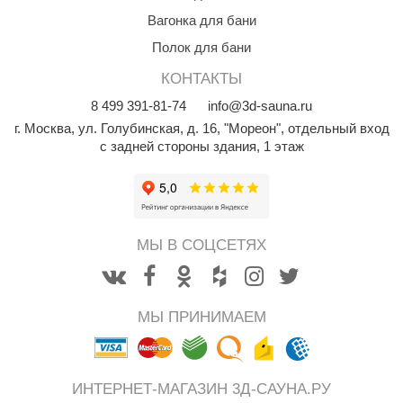
КЗ
Вагонка для бани
операционная система: Android 11;
Полок для бани
ерезка
КОНТАКТЫ
встроенная память: 16 Гб;
улкан
8
499
391-81-74
info@3d-sauna.ru
ефест
г. Москва
,
ул. Голубинская, д. 16, "Мореон", отдельный вход
оперативная память: 2 Гб;
с задней стороны здания, 1 этаж
рмак-Термо
ройка
сеть: Bluetooth / Wi-Fi;
ренеран
дисплей: мультитач сенсорный дисплей 7 дюймов
МЫ В СОЦСЕТЯХ
rill’D
высокой чёткости;
обросталь
разрешение дисплея: 1280 × 800 IPS;
МЫ ПРИНИМАЕМ
зиСтим
арь-печи
дистанция работы Bluetooth: 10 м;
волюция тепла
ИНТЕРНЕТ-МАГАЗИН 3Д-САУНА.РУ