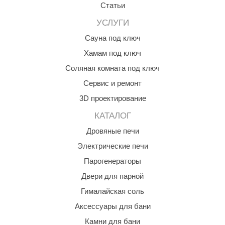
Статьи
aldus
поддержка аудиовхода, функция вывода данных;
УСЛУГИ
vimol
Сауна под ключ
поддержка TF-карты и интерфейса 2.0 OTG-USB, USB
uramax
Хамам под ключ
может быть внешним жёстким диском.
Соляная комната под ключ
LP
Сервис и ремонт
олитех
функционал системы умного дома TUYA.
3D проектирование
Характеристики модели SW SOUND Next:
amylle
КАТАЛОГ
цвет: чёрный;
arina
Дровяные печи
MF
Электрические печи
выходная мощность: 8 × 30 Вт;
Парогенераторы
еплодар
Двери для парной
максимальная мощность: 8 × 40 Вт;
езувий
Гималайская соль
нжкомцентр
Аксессуары для бани
импеданс динамика: 4–8 Ом;
D SAUNA
Камни для бани