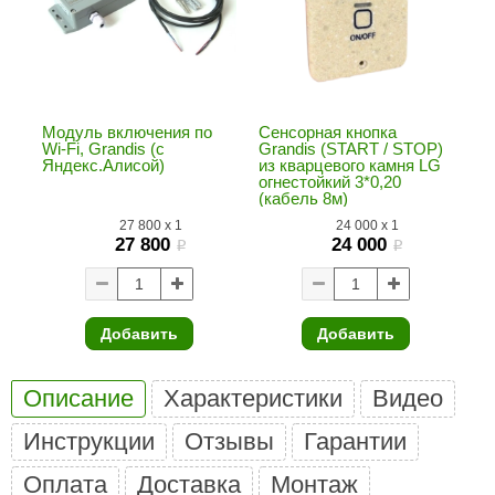
ANG’s
asel
usaterm
Модуль включения по
Сенсорная кнопка
Wi-Fi, Grandis (с
Grandis (START / STOP)
raft
Яндекс.Алисой)
из кварцевого камня LG
огнестойкий 3*0,20
ohol
(кабель 8м)
27 800
x
1
24 000
x
1
entiotec
27 800
24 000
i
i
lover
aestro Woods
Добавить
Добавить
KOY
Описание
Характеристики
Видео
c Light
Инструкции
Отзывы
Гарантии
KERKES
Оплата
Доставка
Монтаж
roConHealth