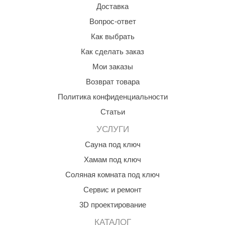
Доставка
абантуй
Вопрос-ответ
кма
Как выбрать
eplofom
Как сделать заказ
LT
Мои заказы
еникс
Возврат товара
Политика конфиденциальности
eringer
Статьи
obiba
УСЛУГИ
alc
Сауна под ключ
кспертСаун
Хамам под ключ
еста
Соляная комната под ключ
Сервис и ремонт
ukka Design
3D проектирование
icht 2000
КАТАЛОГ