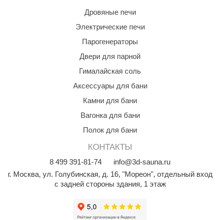
R. KERN
Дровяные печи
turm
Электрические печи
PEKO
Парогенераторы
Двери для парной
-Snow
Гималайская соль
OLO
Аксессуары для бани
romawolke
Камни для бани
тна
Вагонка для бани
Полок для бани
SNOOKER
КОНТАКТЫ
remier
8
499
391-81-74
info@3d-sauna.ru
orelli
г. Москва
,
ул. Голубинская, д. 16, "Мореон", отдельный вход
с задней стороны здания, 1 этаж
ikkurila
lcon