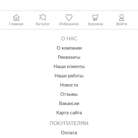
Гидродинамическая форма бойлера и встроенный сепаратор
орнадо
обеспечивают:
гненный камень
Эффективное самоочищение от накипи
Главная
Каталог
Избранное
Корзина
Войти
еплый камень
Подачу мягкого, чистого пара без капель воды
О НАС
оссия
О компании
эровита
Реквизиты
МТ
Наши клиенты
АР-ecology
Наши работы
Новости
СОМ
Отзывы
остёр
Вакансии
НЕРГОРЕСУРС
Карта сайта
coLife
ПОКУПАТЕЛЯМ
oodson
Оплата