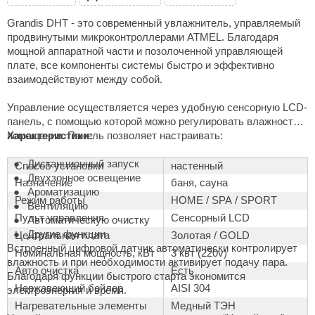
aldus
Grandis DHT - это современный увлажнитель, управляемый
продвинутыми микроконтроллерами ATMEL. Благодаря
vimol
мощной аппаратной части и позолоченной управляющей
плате, все компоненты системы быстро и эффективно
uramax
взаимодействуют между собой.
LP
Управление осуществляется через удобную сенсорную LCD-
панель, с помощью которой можно регулировать влажность в
олитех
помещении. Панель позволяет настраивать:
Характеристики:
amylle
Дистанционный запуск
Способ установки
настенный
arina
Двухзонное освещение
Назначение
баня, сауна
Ароматизацию
Режим работы
HOME / SPA / SPORT
MF
Вентиляцию
Пульт управления
Сенсорный LCD
Автоматическую очистку
еплодар
Другие функции
Центральная плата
Золотая / GOLD
Встроенный цифровой датчик автоматически контролирует
езувий
Номинальная мощность, кВт
3 квт (220v)
влажность и при необходимости активирует подачу пара.
Авто очистка
Есть
Благодаря функции быстрого старта экономится
нжкомцентр
Нержавеющий бойлер
AISI 304
электроэнергия и время.
D SAUNA
Нагревательные элементы
Медный ТЭН