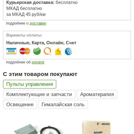
Курьерская доставка:
бесплатно
МКАД бесплатно
ariitti
за МКАД 45 руб/км
entwood
подробнее о
доставке
KI
Варианты оплаты:
Наличные, Карта, Онлайн, Счет
ulikivi
ento
подробнее об
оплате
ylo
С этим товаром покупают
lumenberg
Пульты управления
WDT
Комплектующие и запчасти
Ароматерапия
UX ELEMENTS
Освещение
Гималайская соль
edi
ygroMatik
chiedel