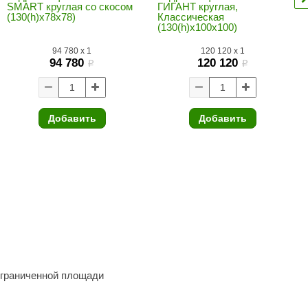
SMART круглая со скосом
ГИГАНТ круглая,
Morelli
(130(h)х78х78)
Классическая
(130(h)х100х100)
Делсот
94 780
x
1
120 120
x
1
SAUNABOARD
94 780
120 120
i
i
Keya Sauna
Nikkarien
Добавить
Добавить
ограниченной площади