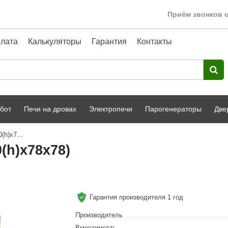
Приём звонков с
лата
Калькуляторы
Гарантия
Контакты
бот
Печи на дровах
Электропечи
Парогенераторы
Две
Кедровая бочка НКЗ круглая (130(h)х78х78)
Harvia
парной
Турецкая баня
(h)х78х78)
HENKI
ный фасад
Сервис
Сила Алтая
Karhu
Гарантия производителя 1 год
A-Panel
Производитель
Вместимость