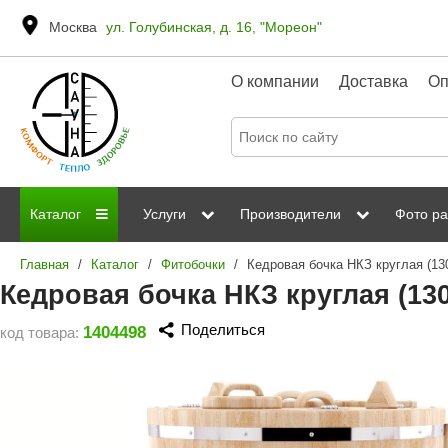
Москва
ул. Голубинская, д. 16, "Мореон"
О компании
Доставка
Оп
Каталог
Услуги
Производители
Фото ра
Главная
/
Каталог
/
Фитобочки
/
Дровяные печи
Паромакс
Steamtec
Сауны
Отделка 
Кедровая бочка НКЗ круглая (130
Электрические печи
Grandis
Born
ИК сауны
Стеклян
Поделиться
1404498
код товара:
Kastor
Sawo
Парогенераторы
Невотон
Kaledo
Пульты управления
Steam and Water
Эверест
Камни для печей