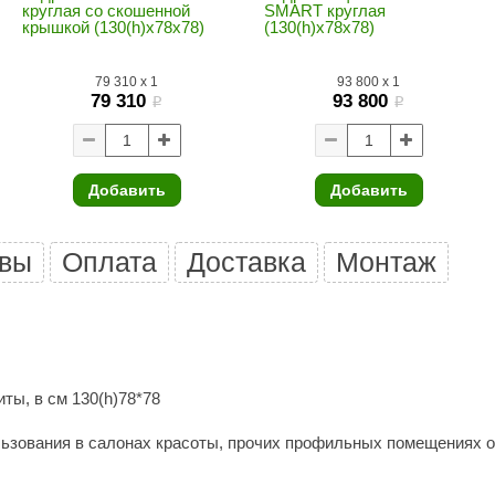
круглая со скошенной
SMART круглая
Premier
крышкой (130(h)х78х78)
(130(h)х78х78)
Турция
79 310
x
1
93 800
x
1
Варвара
79 310
93 800
i
i
Olia
EDMUNDAS
Добавить
Добавить
вы
Оплата
Доставка
Монтаж
ты, в см 130(h)78*78
ользования в салонах красоты, прочих профильных помещениях 