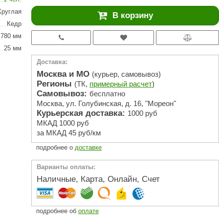
АРТА
Круглая
В корзину
212F
Кедр
х780 мм
Sangens
25 мм
Fischer
Доставка:
RAINZ
Москва и МО
(курьер, самовывоз)
Регионы
(ТК,
примерный расчет
)
PolarSpa
Самовывоз:
бесплатно
Москва, ул. Голубинская, д. 16, "Мореон"
Bentwood
Курьерская доставка:
1000 руб
Tylo
МКАД 1000 руб
за МКАД 45 руб/км
Wedi
подробнее о
доставке
Fasel
Варианты оплаты:
Sentiotec
Наличные, Карта, Онлайн, Счет
Ec Light
Kvimol
подробнее об
оплате