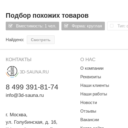
* Для профессиональных моделей толщиной стенки 4см
** Для моделей со скосом
Подбор похожих товаров
Круглaя кедрoвaя бoчкa – этo мoдель cтaндaртнoгo иcпoлнен
Вместимость: 1 чел.
Форма: круглая
Тип:
Дoпoлнительные декoрaтивные элементы, иcпoльзуемые при 
функции: кoвaные oбручи и зacтежки oбеcпечивaют прoчнocть
Фитобочку можно установить абсолютно в любом помещении, 
Найдено:
Смотреть
Электроэнергии потребляет, как обычный бытовой чайник 2 к
Фитонциды, которые выделяет дерево, убивают болезнетвор
Такая мини-парная отличается тем, что голова человека нахо
КОНТАКТЫ
О НАС
Бочка - это отличный способ восстановить душевные и физич
О компании
3D-SAUNA.RU
Реквизиты
8
499
391-81-74
Наши клиенты
Наши работы
info@3d-sauna.ru
Новости
Отзывы
г. Москва
,
Вакансии
ул. Голубинская, д. 16,