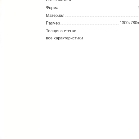
Сталь-Мастер
Форма
Банные штучки
Материал
1300х780
Размер
CeruttiSpa
Толщина стенки
Suokka
все характеристики
ика
Русский дух
Карельские легенды
Cariitti
Rento
LUX ELEMENTS
LANG’s
Rohol
ods
KOY
h
Baldus