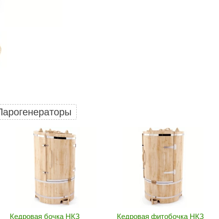
Политех
Теплодар
НКЗ
Ермак-Термо
Добросталь
епла
Торнадо
Аэровита
Парогенераторы
Костёр
Сабантуй
Феникс
ЭкспертСаун
DR. KERN
KOLO
Кедровая бочка НКЗ
Кедровая фитобочка НКЗ