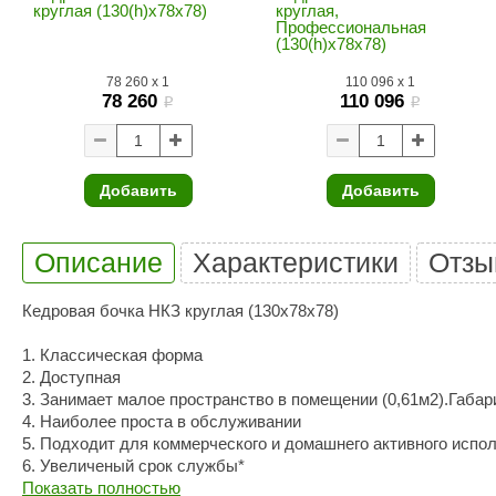
SPA & WELLNESS
круглая (130(h)х78х78)
круглая,
Этна
SNOOKER
Профессиональная
(130(h)х78х78)
Для дома и дачи
Tikkurila
Elcon
78 260
x
1
110 096
x
1
TABA
MAGNUM
78 260
110 096
Акции и скидки
i
i
Termomuros
Covali
Finn icon
Размахайка
Добавить
Добавить
Описание
Характеристики
Отзы
Кедровая бочка НКЗ круглая (130х78х78)
1. Классическая форма
2. Доступная
3. Занимает малое пространство в помещении (0,61м2).Габари
4. Наиболее проста в обслуживании
5. Подходит для коммерческого и домашнего активного исп
6. Увеличеный срок службы*
7. Возможность большего обзора **
Показать полностью