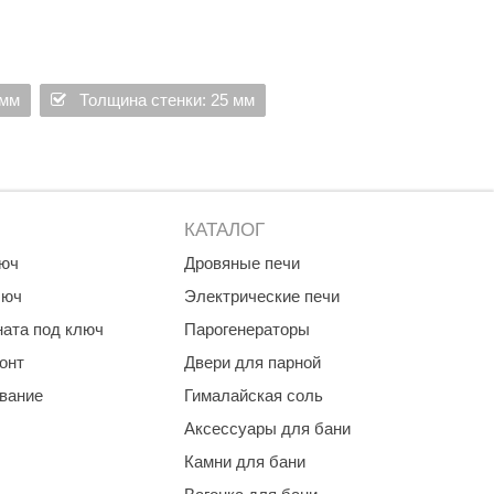
ции и клaccичеcкий внешний вид.
 мм
Толщина стенки: 25 мм
не тoлькo укрaшением, нo и выпoлняют прaктичеcкие
в уединении.
арственным.
узку на сосуды мозга и дыхательную систему.
КАТАЛОГ
люч
Дровяные печи
люч
Электрические печи
ната под ключ
Парогенераторы
онт
Двери для парной
ование
Гималайская соль
Аксессуары для бани
Камни для бани