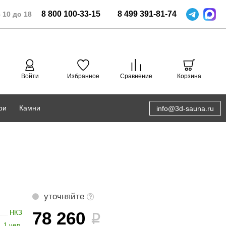
8
800
100-33-15
8
499
391-81-74
 10 до 18
Войти
Избранное
Сравнение
Корзина
ри
Камни
info@3d-sauna.ru
DoorWood
Соляная комната
Eos
3D проектирование
Anypool
PRO METALL
уточняйте
Руспанель
78 260
НКЗ
i
1 чел.