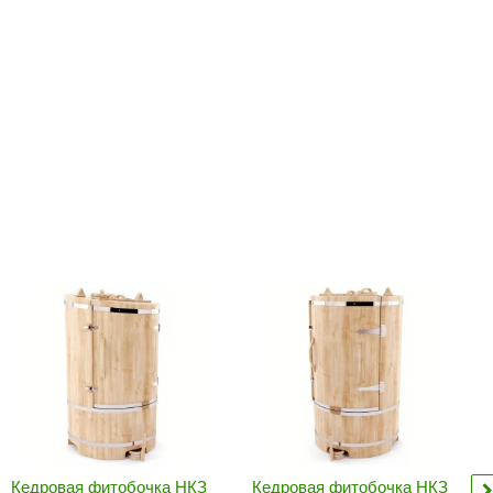
Camylle
Везувий
Березка
Тройка
ИзиСтим
Огненный камень
УМТ
ЭНЕРГОРЕСУРС
Акма
Feringer
Веста
Sturm
Aromawolke
Кедровая фитобочка НКЗ
Кедровая фитобочка НКЗ