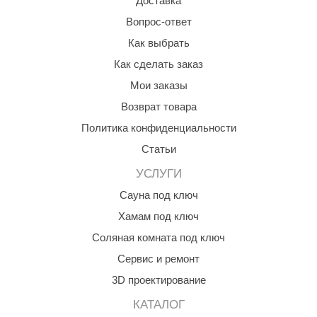
Доставка
ANG’s
Вопрос-ответ
Как выбрать
asel
Как сделать заказ
usaterm
Мои заказы
raft
Возврат товара
ohol
Политика конфиденциальности
Статьи
entiotec
УСЛУГИ
lover
Сауна под ключ
aestro Woods
Хамам под ключ
KOY
Соляная комната под ключ
c Light
Сервис и ремонт
3D проектирование
KERKES
КАТАЛОГ
roConHealth