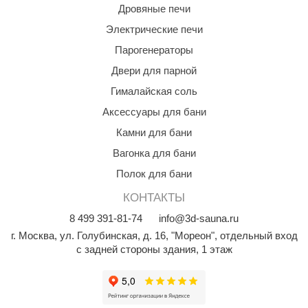
Дровяные печи
aldus
Электрические печи
vimol
Парогенераторы
uramax
Двери для парной
Гималайская соль
LP
Аксессуары для бани
олитех
Камни для бани
amylle
Вагонка для бани
arina
Полок для бани
MF
КОНТАКТЫ
8
499
391-81-74
info@3d-sauna.ru
еплодар
г. Москва
,
ул. Голубинская, д. 16, "Мореон", отдельный вход
езувий
с задней стороны здания, 1 этаж
нжкомцентр
D SAUNA