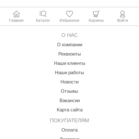
ariitti
Главная
Каталог
Избранное
Корзина
Войти
entwood
KI
О НАС
О компании
ulikivi
Реквизиты
ento
Наши клиенты
ylo
Наши работы
lumenberg
Новости
WDT
Отзывы
Вакансии
UX ELEMENTS
Карта сайта
edi
ПОКУПАТЕЛЯМ
ygroMatik
Оплата
chiedel