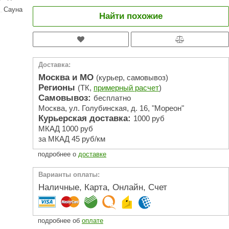
АРТА
Сауна
Найти похожие
212F
Sangens
Fischer
Доставка:
RAINZ
Москва и МО
(курьер, самовывоз)
Регионы
(ТК,
примерный расчет
)
PolarSpa
Самовывоз:
бесплатно
Москва, ул. Голубинская, д. 16, "Мореон"
Bentwood
Курьерская доставка:
1000 руб
Tylo
МКАД 1000 руб
за МКАД 45 руб/км
Wedi
подробнее о
доставке
Fasel
Варианты оплаты:
Sentiotec
Наличные, Карта, Онлайн, Счет
Ec Light
Kvimol
подробнее об
оплате