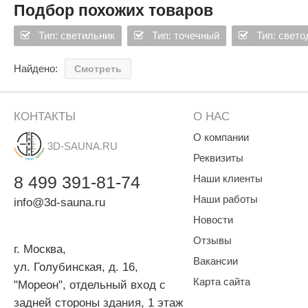
SPA & WELLNESS
Подбор похожих товаров
Протяженность LED элементов 418 мм.
Этна
SNOOKER
Для дома и дачи
Тип: светильник
Тип: точечный
Тип: свет
Tikkurila
Elcon
Мощность одной линейки 12 В / 8,08 Вт.
TABA
MAGNUM
Акции и скидки
Найдено:
Смотреть
Termomuros
Covali
Кабель длиной 250 мм. 10 шт. стальных зажимов для св
Finn icon
Размахайка
КОНТАКТЫ
О НАС
4 шт. настенные светильники Quadro 150 x 150 x 70 мм.
О компании
3D-SAUNA.RU
Реквизиты
Мощность светильника 12 В / 9,60 Вт.
8
499
391-81-74
Наши клиенты
Наши работы
info@3d-sauna.ru
Контрольный блок с пультом дистанционного управлени
Новости
Отзывы
г. Москва
,
Трансформатор.
Вакансии
ул. Голубинская, д. 16,
Карта сайта
"Мореон", отдельный вход с
задней стороны здания, 1 этаж