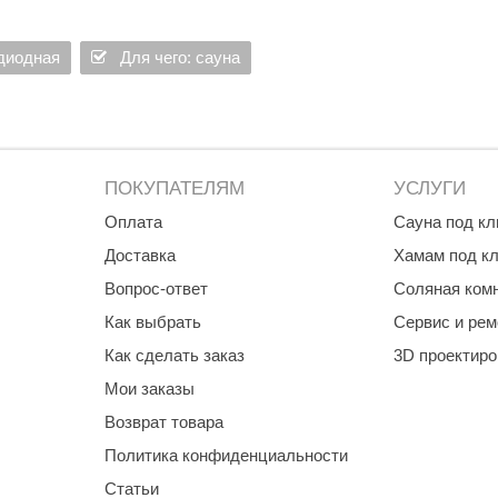
Premier
одиодная
Для чего: сауна
Турция
Варвара
Olia
етовых линеек.
EDMUNDAS
ПОКУПАТЕЛЯМ
УСЛУГИ
Оплата
Сауна под к
Доставка
Хамам под к
Вопрос-ответ
Соляная ком
Как выбрать
Сервис и рем
я и настенным кронштейном.
Как сделать заказ
3D проектир
Мои заказы
Возврат товара
Политика конфиденциальности
Статьи