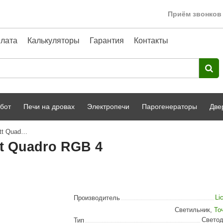
Приём звонков 
лата
Калькуляторы
Гарантия
Контакты
бот
Печи на дровах
Электропечи
Парогенераторы
Две
Набор подсветки Licht-2000 Duett Quadro RGB 4
Harvia
парной
Турецкая баня
tt Quadro RGB 4
HENKI
ный фасад
Сервис
Сила Алтая
Karhu
Li
Производитель
A-Panel
Светильник
,
То
Свето
Тип