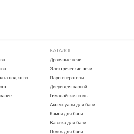
Morelli
Делсот
SAUNABOARD
Keya Sauna
Nikkarien
КАТАЛОГ
люч
Дровяные печи
люч
Электрические печи
ната под ключ
Парогенераторы
онт
Двери для парной
ование
Гималайская соль
Аксессуары для бани
Камни для бани
Вагонка для бани
Полок для бани