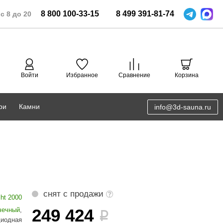
8
800
100-33-15
8
499
391-81-74
с 8 до 20
Войти
Избранное
Сравнение
Корзина
ри
Камни
info@3d-sauna.ru
DoorWood
Соляная комната
Eos
3D проектирование
Anypool
PRO METALL
снят с продажи
cht 2000
Руспанель
249 424
чечный
,
i
диодная