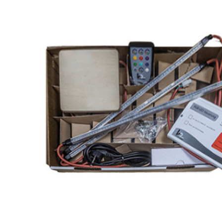
SPA-Технология
Lacoform
Иди в Баню
Composit
Двери для сауны
Spitzner
Baneum
Аксессуары
Mondex
ASTON
Ароматерапия
Black Banya
Баня Орган
Комплектующие и запчасти
MORZH
IDABIO
TechHolland
Helo
Гималайская соль
IKI
Tulikivi
Аудио/Акустика
Blumenberg
WDT
Освещение
HygroMatik
Schiedel
Kusaterm
Craft
Дерево для бани
Klover
Maestro Wo
Плитка из камня
KERKES
ProConHealt