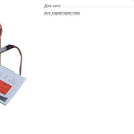
Сталь-Мастер
Для чего
Банные штучки
все характеристики
CeruttiSpa
Suokka
ика
Русский дух
Карельские легенды
Cariitti
Rento
LUX ELEMENTS
LANG’s
Rohol
ods
KOY
h
Baldus