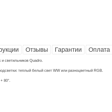
Политех
Теплодар
НКЗ
Ермак-Термо
Добросталь
епла
Торнадо
рукции
Отзывы
Гарантии
Оплата
Аэровита
к и светильников
Quadro.
Костёр
а подсветки: теплый белый свет WW или разноцветный RGB.
Сабантуй
+ 80°.
Феникс
ЭкспертСаун
DR. KERN
 x 12 мм.
KOLO