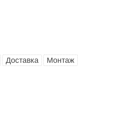
Camylle
Везувий
Березка
Тройка
ИзиСтим
Огненный камень
Доставка
Монтаж
УМТ
ЭНЕРГОРЕСУРС
Акма
Feringer
Веста
Sturm
Aromawolke