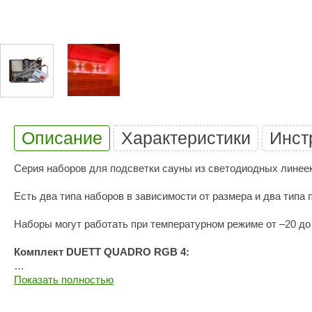
Купели для бани
Duramax
SLP
Дымоходы для печей
Karina
TMF
Инжкомцентр
3D SAUNA
Мебель для бани
Вулкан
Гефест
Душевые и паровые
Бренеран
Grill’D
Облицовки для печей
Царь-печи
Эволюция т
Описание
Характеристики
Инст
Теплый камень
Россия
Готовые сауны
Серия наборов для подсветки сауны из светодиодных линее
ПАР-ecology
СОМ
ИК сауны
Есть два типа наборов в зависимости от размера и два тип
EcoLife
Woodson
Фитобочки
Наборы могут работать при температурном режиме от –20 до 
Teplofom
JLT
Материалы для сауны
Комплект DUETT QUADRO RGB 4:
Mobiba
Talc
Hukka Design
Licht 2000
Показать полностью
5 шт. алюминиевых световых линеек габаритами 453 x 12
Материалы для хамама
PEKO
R-Snow