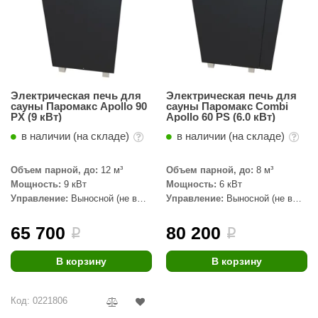
абантуй
кма
eplofom
LT
Электрическая печь для
Электрическая печь для
сауны Паромакс Apollo 90
сауны Паромакс Combi
еникс
PX (9 кВт)
Apollo 60 PS (6.0 кВт)
в наличии (на складе)
в наличии (на складе)
eringer
obiba
Объем парной, до:
12 м³
Объем парной, до:
8 м³
Мощность:
9 кВт
Мощность:
6 кВт
alc
Управление:
Выносной (не в
Управление:
Выносной (не в
комплекте)
комплекте)
кспертСаун
65 700
80 200
i
i
еста
В корзину
В корзину
ukka Design
icht 2000
Код: 0221806