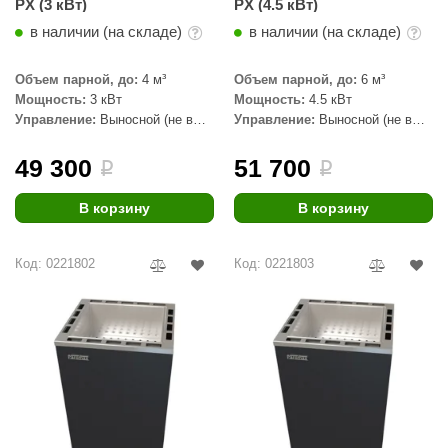
PX (3 кВт)
PX (4.5 кВт)
КЗ
в наличии (на складе)
в наличии (на складе)
ерезка
Объем парной, до:
4 м³
Объем парной, до:
6 м³
улкан
Мощность:
3 кВт
Мощность:
4.5 кВт
Управление:
Выносной (не в
Управление:
Выносной (не в
ефест
комплекте)
комплекте)
49 300
51 700
i
i
рмак-Термо
ройка
В корзину
В корзину
ренеран
Код: 0221802
Код: 0221803
rill’D
обросталь
зиСтим
арь-печи
волюция тепла