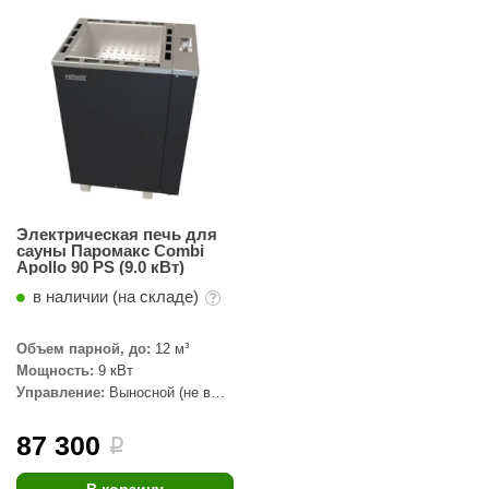
R. KERN
turm
PEKO
-Snow
OLO
romawolke
Электрическая печь для
сауны Паромакс Combi
тна
Apollo 90 PS (9.0 кВт)
SNOOKER
в наличии (на складе)
remier
Объем парной, до:
12 м³
Мощность:
9 кВт
orelli
Управление:
Выносной (не в
комплекте)
ikkurila
87 300
i
lcon