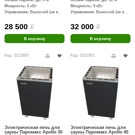
Мощность:
6 кВт
Мощность:
9 кВт
aldus
Управление:
Выносной (не в
Управление:
Выносной (не в
комплекте)
комплекте)
vimol
28 500
32 000
i
i
uramax
В корзину
В корзину
LP
олитех
Код: 0221800
Код: 0221801
amylle
arina
MF
еплодар
езувий
нжкомцентр
Электрическая печь для
Электрическая печь для
D SAUNA
сауны Паромакс Apollo 30
сауны Паромакс Apollo 45