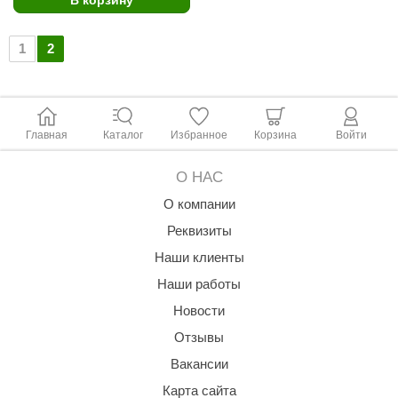
В корзину
урция
елсот
1
2
ABA
MAGNUM
Главная
Каталог
Избранное
Корзина
Войти
арвара
SAUNABOARD
О НАС
ermomuros
О компании
Реквизиты
ovali
Наши клиенты
lia
Наши работы
eya Sauna
Новости
inn icon
Отзывы
Вакансии
азмахайка
Карта сайта