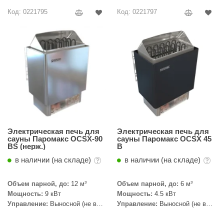
Код: 0221795
Код: 0221797
ariitti
entwood
KI
ulikivi
ento
ylo
lumenberg
Электрическая печь для
Электрическая печь для
сауны Паромакс OCSX-90
сауны Паромакс OCSX 45
BS (нерж.)
B
WDT
в наличии (на складе)
в наличии (на складе)
UX ELEMENTS
edi
Объем парной, до:
12 м³
Объем парной, до:
6 м³
Мощность:
9 кВт
Мощность:
4.5 кВт
ygroMatik
Управление:
Выносной (не в
Управление:
Выносной (не в
комплекте)
комплекте)
chiedel