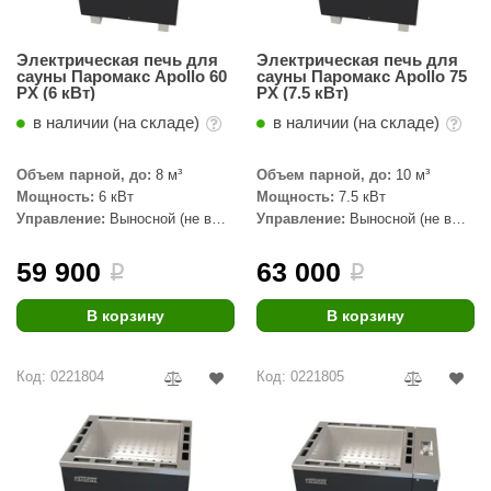
орнадо
Электрическая печь для
Электрическая печь для
гненный камень
сауны Паромакс Apollo 60
сауны Паромакс Apollo 75
PX (6 кВт)
PX (7.5 кВт)
еплый камень
в наличии (на складе)
в наличии (на складе)
оссия
Объем парной, до:
8 м³
Объем парной, до:
10 м³
эровита
Мощность:
6 кВт
Мощность:
7.5 кВт
Управление:
Выносной (не в
Управление:
Выносной (не в
МТ
комплекте)
комплекте)
АР-ecology
59 900
63 000
i
i
СОМ
В корзину
В корзину
остёр
Код: 0221804
Код: 0221805
НЕРГОРЕСУРС
coLife
oodson