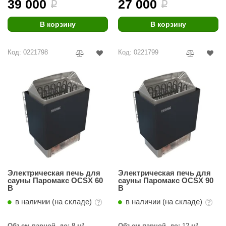
39 000
27 000
i
i
ANG’s
В корзину
В корзину
asel
usaterm
Код: 0221798
Код: 0221799
raft
ohol
entiotec
lover
aestro Woods
KOY
Электрическая печь для
Электрическая печь для
сауны Паромакс OCSX 60
сауны Паромакс OCSX 90
c Light
B
B
в наличии (на складе)
в наличии (на складе)
KERKES
roConHealth
Объем парной, до:
8 м³
Объем парной, до:
12 м³